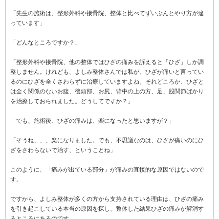
「先生の施術は、整形外科や接骨院、整体と比べてずいぶんとやり方が違
っています」
「どんなところですか？」
「整形外科や接骨院、他の整体ではひざの痛みを訴えると「ひざ」しか調
整しません。けれども、よしみ整体さんでは私が、ひざが痛いと言ってい
るのにひざを全くさわらずに治療していますよね。それどころか、ひざと
は全く関係のないお腹、後頭部、お尻、背中の上の方、足、股関節ばかり
を治療しておられました。どうしてですか？」
「でも、施術後、ひざの痛みは、楽になったと思いますが？」
「そうね、、、楽になりました。でも、不思議なのは、ひざが痛いのにひ
ざをさわらないで治す、ということね」
このように、「痛みが出ている部分」が痛みの直接的な原因ではないので
す。
ですから、よしみ整体が多くの方から支持されている理由は、ひざの痛み
を引き起こしている本当の原因を探し、整体した結果ひざの痛みが解消す
るところにあるのです。