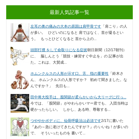
最新人気記事一覧
左耳の奥の痛みの大本の原因は肩甲骨です
「肩こり」の人
が多い。 ひどいのになると 肩ではなく、首が凝るとい
う。 もっとひどくなると 首から上の...
頭部打撲 をして命取りになる症状
朝日新聞（12/17朝刊）
に、 脳しんとう「競技・練習すぐ中止を」の 記事が出
た。これは、大賛成...
ホムンクルスの人形が示す口、舌、指の重要性
「鈴木さ
ん、 ホムンクルスの人形ですか？ 初めて聞きました。な
んですか？」 先日も...
田中将大投手は、股関節が柔らかいから大リーグに行っ...
今では、「股関節」がやわらかいマー君でも、 入団当時は
硬かったらしい。 しかし、ある時、尊敬する...
つややかボディに、仙骨呼吸法は必須です
2/17に書いた
『あの～急に老けてきたんですが？』の いいね！が多いの
で、 そういったものを 書いて...