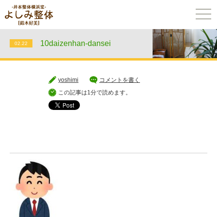
togg
navi
10daizenhan-dansei
02.22
yoshimi
コメントを書く
この記事は1分で読めます。