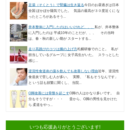
足湯（そくとう）で腎臓は生き返る
今日のお昼過ぎは日本
全国 ぽかぽか陽気でした。 気温の最高が３０度近くに な
ったところがあるそう...
井本整体に入門したのはいいけれど、、、
私が、井本整体
に入門したのは 平成10年のことだが、、、 その当時
は、春・秋の新しい期が スタートする...
走り高跳びのコツは腕の上げ方
札幌研修でのこと。 私が
担当しているグループに 女子高生がいた。 スラっとした
感じ...
逆流性食道炎の薬を飲んでも改善しない理由
近年、逆流性
食道炎で苦しむ人が多い。 実際、「私もそうなんです」
と いう話も頻繁に聞くし、 当院...
O脚改善には骨盤を起こす
O脚の人はかなり多いです。 自
分もそうですが・・・ 昔から、O脚の男性を見かけた
ら 柔道をやっ...
いつも応援ありがとうございます!