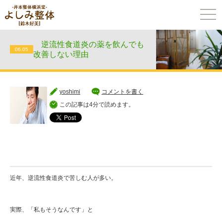
togg
navi
逆流性食道炎の薬を飲んでも
06.05
改善しない理由
yoshimi
コメントを書く
この記事は4分で読めます。
近年、逆流性食道炎で苦しむ人が多い。
実際、「私もそうなんです」と