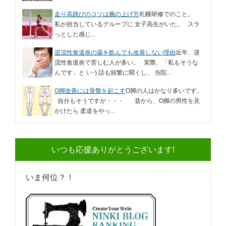
走り高跳びのコツは腕の上げ方
札幌研修でのこと。
私が担当しているグループに 女子高生がいた。 スラ
っとした感じ...
逆流性食道炎の薬を飲んでも改善しない理由
近年、逆
流性食道炎で苦しむ人が多い。 実際、「私もそうな
んです」と いう話も頻繁に聞くし、 当院...
O脚改善には骨盤を起こす
O脚の人はかなり多いです。
自分もそうですが・・・ 昔から、O脚の男性を見
かけたら 柔道をやっ...
いつも応援ありがとうございます!
いま何位？！