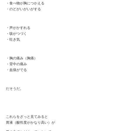
・食べ物が胸につかえる
・のどがいがいがする
・声がかすれる
・咳がつづく
・吐き気
・胸の痛み（胸痛）
・背中の痛み
・血痰がでる
だそうだ。
これらをざっと見てみると
胃液（酸性度がかなり高い）が