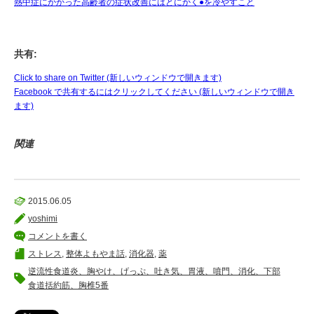
熱中症にかかった高齢者の症状改善にはとにかく●を冷やすこと
共有:
Click to share on Twitter (新しいウィンドウで開きます)
Facebook で共有するにはクリックしてください (新しいウィンドウで開き
ます)
関連
2015.06.05
yoshimi
コメントを書く
ストレス
,
整体よもやま話
,
消化器
,
薬
逆流性食道炎、胸やけ、げっぷ、吐き気、胃液、噴門、消化、下部
食道括約筋、胸椎5番