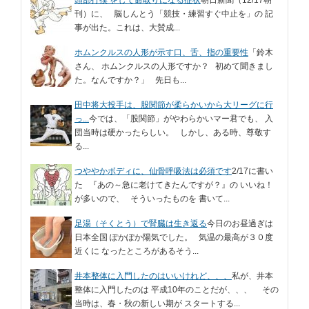
刊）に、 脳しんとう「競技・練習すぐ中止を」の 記
事が出た。これは、大賛成...
ホムンクルスの人形が示す口、舌、指の重要性
「鈴木
さん、 ホムンクルスの人形ですか？ 初めて聞きまし
た。なんですか？」 先日も...
田中将大投手は、股関節が柔らかいから大リーグに行
っ...
今では、「股関節」がやわらかいマー君でも、 入
団当時は硬かったらしい。 しかし、ある時、尊敬す
る...
つややかボディに、仙骨呼吸法は必須です
2/17に書い
た 『あの～急に老けてきたんですが？』の いいね！
が多いので、 そういったものを 書いて...
足湯（そくとう）で腎臓は生き返る
今日のお昼過ぎは
日本全国 ぽかぽか陽気でした。 気温の最高が３０度
近くに なったところがあるそう...
井本整体に入門したのはいいけれど、、、
私が、井本
整体に入門したのは 平成10年のことだが、、、 その
当時は、春・秋の新しい期が スタートする...