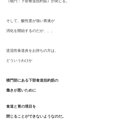
（噴門：下部食道括約筋）が閉じる。
そして、酸性度が強い胃液が
消化を開始するのだが、、、
逆流性食道炎をお持ちの方は、
どういうわけか
噴門部にある下部食道括約筋の
働きが悪いために
食道と胃の境目を
閉じることができないようなのだ。