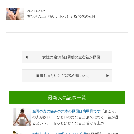
2021.03.05
右ひざの上が痛いとおっしゃる70代の女性
女性の偏頭痛は骨盤の左右差が原因
痛風じゃないけど親指が痛いわけ
最新人気記事一覧
左耳の奥の痛みの大本の原因は肩甲骨です
「肩こり」
の人が多い。 ひどいのになると 肩ではなく、首が凝
るという。 もっとひどくなると 首から上の...
頭部打撲 をして命取りになる症状
朝日新聞（12/17朝