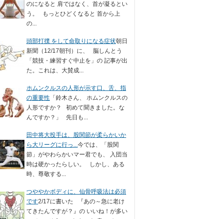
のになると 肩ではなく、首が凝るとい
う。 もっとひどくなると 首から上
の...
頭部打撲 をして命取りになる症状
朝日
新聞（12/17朝刊）に、 脳しんとう
「競技・練習すぐ中止を」の 記事が出
た。これは、大賛成...
ホムンクルスの人形が示す口、舌、指
の重要性
「鈴木さん、 ホムンクルスの
人形ですか？ 初めて聞きました。な
んですか？」 先日も...
田中将大投手は、股関節が柔らかいか
ら大リーグに行っ...
今では、「股関
節」がやわらかいマー君でも、 入団当
時は硬かったらしい。 しかし、ある
時、尊敬する...
つややかボディに、仙骨呼吸法は必須
です
2/17に書いた 『あの～急に老け
てきたんですが？』の いいね！が多い