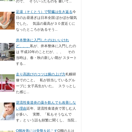
ので、 そういったものを 書いて...
足湯（そくとう）で腎臓は生き返る
今
日のお昼過ぎは日本全国 ぽかぽか陽気
でした。 気温の最高が３０度近くに
なったところがあるそう...
井本整体に入門したのはいいけれ
ど、、、
私が、井本整体に入門したの
は 平成10年のことだが、、、 その
当時は、春・秋の新しい期が スタート
する...
走り高跳びのコツは腕の上げ方
札幌研
修でのこと。 私が担当しているグル
ープに 女子高生がいた。 スラっとし
た感じ...
逆流性食道炎の薬を飲んでも改善しな
い理由
近年、逆流性食道炎で苦しむ人
が多い。 実際、「私もそうなんで
す」と いう話も頻繁に聞くし、 当院...
O脚改善には骨盤を起こす
O脚の人は