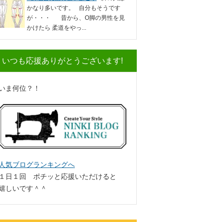
かなり多いです。 自分もそうです
が・・・ 昔から、O脚の男性を見
かけたら 柔道をやっ...
いつも応援ありがとうございます!
いま何位？！
人気ブログランキングへ
１日１回 ポチッと応援いただけると
嬉しいです＾＾