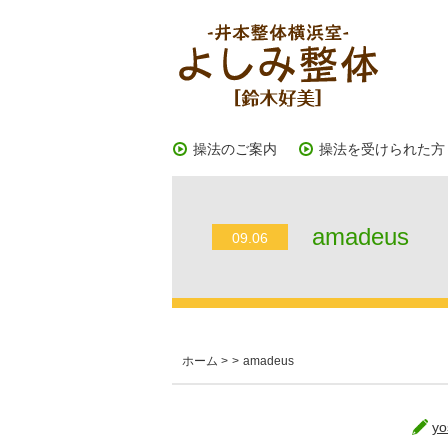
操法のご案内
操法を受けられた方
amadeus
09.06
ホーム
>
>
amadeus
yo