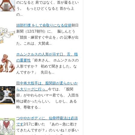
のになると 肩ではなく、首が凝るとい
う。 もっとひどくなると 首から上
の...
頭部打撲 をして命取りになる症状
朝日
新聞（12/17朝刊）に、 脳しんとう
「競技・練習すぐ中止を」の 記事が出
た。これは、大賛成...
ホムンクルスの人形が示す口、舌、指
の重要性
「鈴木さん、 ホムンクルスの
人形ですか？ 初めて聞きました。な
んですか？」 先日も...
田中将大投手は、股関節が柔らかいか
ら大リーグに行っ...
今では、「股関
節」がやわらかいマー君でも、 入団当
時は硬かったらしい。 しかし、ある
時、尊敬する...
つややかボディに、仙骨呼吸法は必須
です
2/17に書いた 『あの～急に老け
てきたんですが？』の いいね！が多い