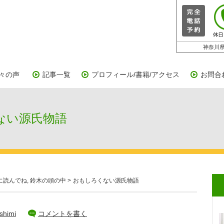
神奈川県
々の声
記事一覧
プロフィール/書籍/アクセス
お問合
い源氏物語
に読んでね
,
鈴木の頭の中
>
おもしろくない源氏物語
shimi
コメントを書く