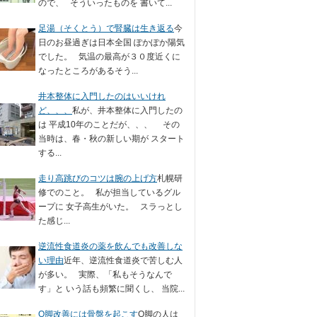
ので、 そういったものを 書いて...
足湯（そくとう）で腎臓は生き返る
今
日のお昼過ぎは日本全国 ぽかぽか陽気
でした。 気温の最高が３０度近くに
なったところがあるそう...
井本整体に入門したのはいいけれ
ど、、、
私が、井本整体に入門したの
は 平成10年のことだが、、、 その
当時は、春・秋の新しい期が スタート
する...
走り高跳びのコツは腕の上げ方
札幌研
修でのこと。 私が担当しているグル
ープに 女子高生がいた。 スラっとし
た感じ...
逆流性食道炎の薬を飲んでも改善しな
い理由
近年、逆流性食道炎で苦しむ人
が多い。 実際、「私もそうなんで
す」と いう話も頻繁に聞くし、 当院...
O脚改善には骨盤を起こす
O脚の人は