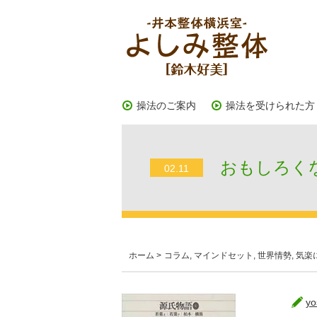
操法のご案内
操法を受けられた方
おもしろくな
02.11
ホーム
>
コラム
,
マインドセット
,
世界情勢
,
気楽
yo