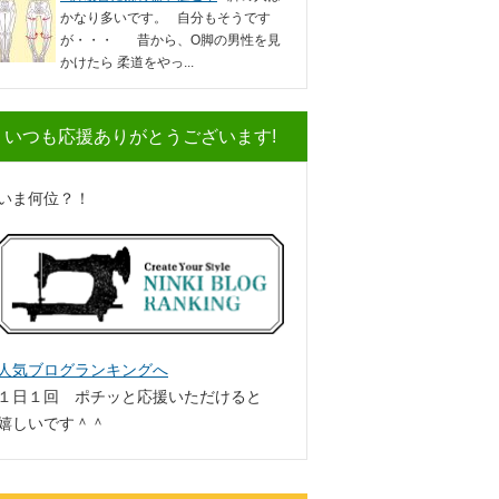
かなり多いです。 自分もそうです
が・・・ 昔から、O脚の男性を見
かけたら 柔道をやっ...
いつも応援ありがとうございます!
いま何位？！
人気ブログランキングへ
１日１回 ポチッと応援いただけると
嬉しいです＾＾