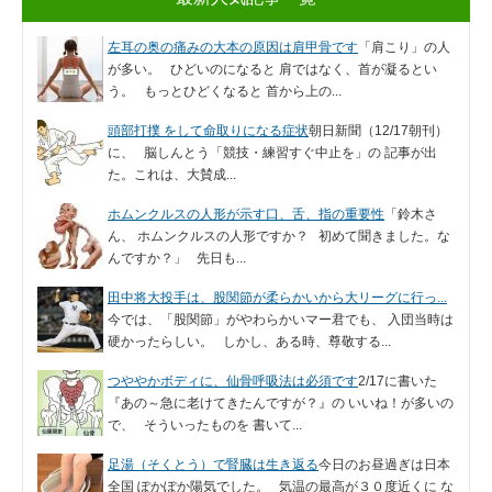
左耳の奥の痛みの大本の原因は肩甲骨です
「肩こり」の人
が多い。 ひどいのになると 肩ではなく、首が凝るとい
う。 もっとひどくなると 首から上の...
頭部打撲 をして命取りになる症状
朝日新聞（12/17朝刊）
に、 脳しんとう「競技・練習すぐ中止を」の 記事が出
た。これは、大賛成...
ホムンクルスの人形が示す口、舌、指の重要性
「鈴木さ
ん、 ホムンクルスの人形ですか？ 初めて聞きました。な
んですか？」 先日も...
田中将大投手は、股関節が柔らかいから大リーグに行っ...
今では、「股関節」がやわらかいマー君でも、 入団当時は
硬かったらしい。 しかし、ある時、尊敬する...
つややかボディに、仙骨呼吸法は必須です
2/17に書いた
『あの～急に老けてきたんですが？』の いいね！が多いの
で、 そういったものを 書いて...
足湯（そくとう）で腎臓は生き返る
今日のお昼過ぎは日本
全国 ぽかぽか陽気でした。 気温の最高が３０度近くに な