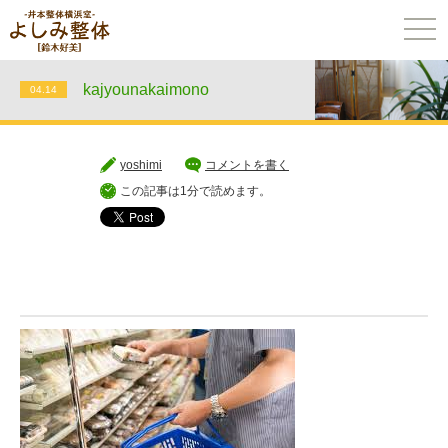
togg
navi
kajyounakaimono
04.14
yoshimi
コメントを書く
この記事は1分で読めます。