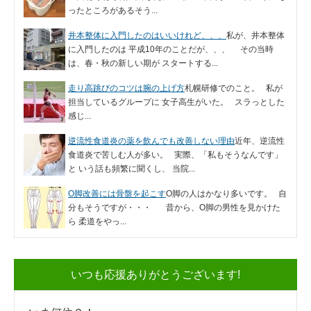
ったところがあるそう...
井本整体に入門したのはいいけれど、、、
私が、井本整体
に入門したのは 平成10年のことだが、、、 その当時
は、春・秋の新しい期が スタートする...
走り高跳びのコツは腕の上げ方
札幌研修でのこと。 私が
担当しているグループに 女子高生がいた。 スラっとした
感じ...
逆流性食道炎の薬を飲んでも改善しない理由
近年、逆流性
食道炎で苦しむ人が多い。 実際、「私もそうなんです」
と いう話も頻繁に聞くし、 当院...
O脚改善には骨盤を起こす
O脚の人はかなり多いです。 自
分もそうですが・・・ 昔から、O脚の男性を見かけた
ら 柔道をやっ...
いつも応援ありがとうございます!