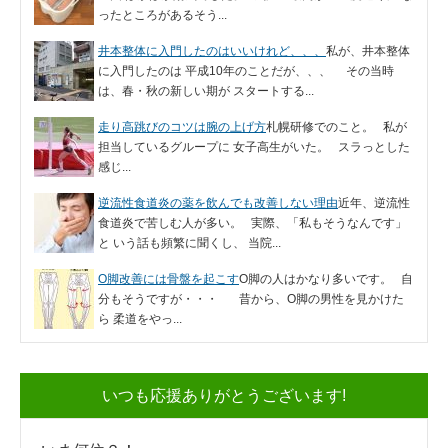
ったところがあるそう...
井本整体に入門したのはいいけれど、、、
私が、井本整体
に入門したのは 平成10年のことだが、、、 その当時
は、春・秋の新しい期が スタートする...
走り高跳びのコツは腕の上げ方
札幌研修でのこと。 私が
担当しているグループに 女子高生がいた。 スラっとした
感じ...
逆流性食道炎の薬を飲んでも改善しない理由
近年、逆流性
食道炎で苦しむ人が多い。 実際、「私もそうなんです」
と いう話も頻繁に聞くし、 当院...
O脚改善には骨盤を起こす
O脚の人はかなり多いです。 自
分もそうですが・・・ 昔から、O脚の男性を見かけた
ら 柔道をやっ...
いつも応援ありがとうございます!