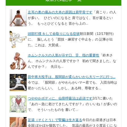
左耳の奥の痛みの大本の原因は肩甲骨です
「肩こり」の人
が多い。 ひどいのになると 肩ではなく、首が凝るとい
う。 もっとひどくなると 首から上の...
頭部打撲 をして命取りになる症状
朝日新聞（12/17朝刊）
に、 脳しんとう「競技・練習すぐ中止を」の 記事が出
た。これは、大賛成...
ホムンクルスの人形が示す口、舌、指の重要性
「鈴木さ
ん、 ホムンクルスの人形ですか？ 初めて聞きました。な
んですか？」 先日も...
田中将大投手は、股関節が柔らかいから大リーグに行っ...
今では、「股関節」がやわらかいマー君でも、 入団当時は
硬かったらしい。 しかし、ある時、尊敬する...
つややかボディに、仙骨呼吸法は必須です
2/17に書いた
『あの～急に老けてきたんですが？』の いいね！が多いの
で、 そういったものを 書いて...
足湯（そくとう）で腎臓は生き返る
今日のお昼過ぎは日本
全国 ぽかぽか陽気でした。 気温の最高が３０度近くに な