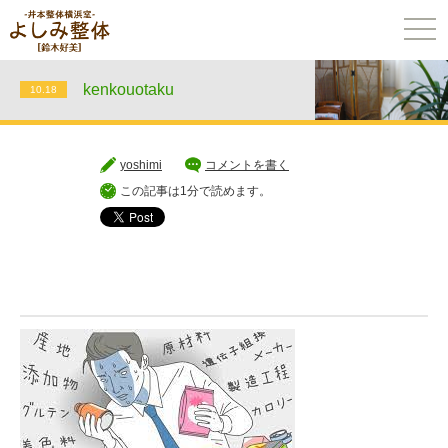
togg
navi
kenkouotaku
10.18
yoshimi
コメントを書く
この記事は1分で読めます。