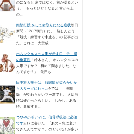
のになると 肩ではなく、首が凝るとい
う。 もっとひどくなると 首から上
の...
頭部打撲 をして命取りになる症状
朝日
新聞（12/17朝刊）に、 脳しんとう
「競技・練習すぐ中止を」の 記事が出
た。これは、大賛成...
ホムンクルスの人形が示す口、舌、指
の重要性
「鈴木さん、 ホムンクルスの
人形ですか？ 初めて聞きました。な
んですか？」 先日も...
田中将大投手は、股関節が柔らかいか
ら大リーグに行っ...
今では、「股関
節」がやわらかいマー君でも、 入団当
時は硬かったらしい。 しかし、ある
時、尊敬する...
つややかボディに、仙骨呼吸法は必須
です
2/17に書いた 『あの～急に老け
てきたんですが？』の いいね！が多い