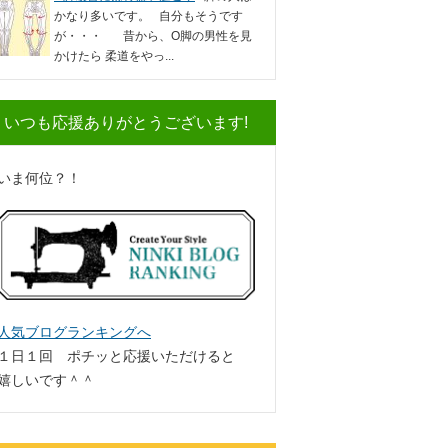
かなり多いです。 自分もそうです
が・・・ 昔から、O脚の男性を見
かけたら 柔道をやっ...
いつも応援ありがとうございます!
いま何位？！
人気ブログランキングへ
１日１回 ポチッと応援いただけると
嬉しいです＾＾