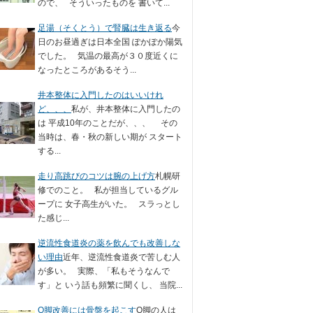
ので、 そういったものを 書いて...
足湯（そくとう）で腎臓は生き返る
今
日のお昼過ぎは日本全国 ぽかぽか陽気
でした。 気温の最高が３０度近くに
なったところがあるそう...
井本整体に入門したのはいいけれ
ど、、、
私が、井本整体に入門したの
は 平成10年のことだが、、、 その
当時は、春・秋の新しい期が スタート
する...
走り高跳びのコツは腕の上げ方
札幌研
修でのこと。 私が担当しているグル
ープに 女子高生がいた。 スラっとし
た感じ...
逆流性食道炎の薬を飲んでも改善しな
い理由
近年、逆流性食道炎で苦しむ人
が多い。 実際、「私もそうなんで
す」と いう話も頻繁に聞くし、 当院...
O脚改善には骨盤を起こす
O脚の人は