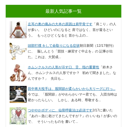
最新人気記事一覧
左耳の奥の痛みの大本の原因は肩甲骨です
「肩こり」の人
が多い。 ひどいのになると 肩ではなく、首が凝るとい
う。 もっとひどくなると 首から上の...
頭部打撲 をして命取りになる症状
朝日新聞（12/17朝刊）
に、 脳しんとう「競技・練習すぐ中止を」の 記事が出
た。これは、大賛成...
ホムンクルスの人形が示す口、舌、指の重要性
「鈴木さ
ん、 ホムンクルスの人形ですか？ 初めて聞きました。な
んですか？」 先日も...
田中将大投手は、股関節が柔らかいから大リーグに行っ...
今では、「股関節」がやわらかいマー君でも、 入団当時は
硬かったらしい。 しかし、ある時、尊敬する...
つややかボディに、仙骨呼吸法は必須です
2/17に書いた
『あの～急に老けてきたんですが？』の いいね！が多いの
で、 そういったものを 書いて...