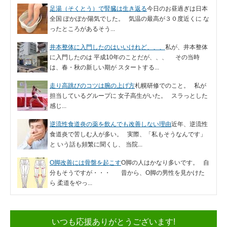
足湯（そくとう）で腎臓は生き返る
今日のお昼過ぎは日本
全国 ぽかぽか陽気でした。 気温の最高が３０度近くに な
ったところがあるそう...
井本整体に入門したのはいいけれど、、、
私が、井本整体
に入門したのは 平成10年のことだが、、、 その当時
は、春・秋の新しい期が スタートする...
走り高跳びのコツは腕の上げ方
札幌研修でのこと。 私が
担当しているグループに 女子高生がいた。 スラっとした
感じ...
逆流性食道炎の薬を飲んでも改善しない理由
近年、逆流性
食道炎で苦しむ人が多い。 実際、「私もそうなんです」
と いう話も頻繁に聞くし、 当院...
O脚改善には骨盤を起こす
O脚の人はかなり多いです。 自
分もそうですが・・・ 昔から、O脚の男性を見かけた
ら 柔道をやっ...
いつも応援ありがとうございます!