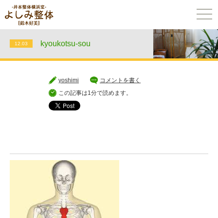
togg
navi
kyoukotsu-sou
12.03
yoshimi
コメントを書く
この記事は1分で読めます。