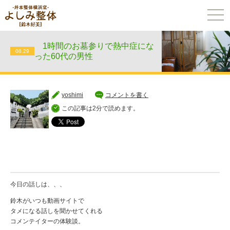
togg
navi
1時間のお墓参りで熱中症にな
08.29
った60代の男性
yoshimi
コメントを書く
この記事は2分で読めます。
今日の話しは、、、
鈴木がいつも動画サイトで
タメになる話しを聞かせてくれる
コメンテイターの体験談。