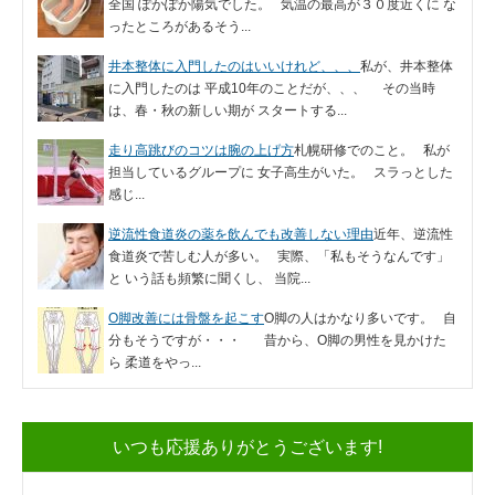
全国 ぽかぽか陽気でした。 気温の最高が３０度近くに な
ったところがあるそう...
井本整体に入門したのはいいけれど、、、
私が、井本整体
に入門したのは 平成10年のことだが、、、 その当時
は、春・秋の新しい期が スタートする...
走り高跳びのコツは腕の上げ方
札幌研修でのこと。 私が
担当しているグループに 女子高生がいた。 スラっとした
感じ...
逆流性食道炎の薬を飲んでも改善しない理由
近年、逆流性
食道炎で苦しむ人が多い。 実際、「私もそうなんです」
と いう話も頻繁に聞くし、 当院...
O脚改善には骨盤を起こす
O脚の人はかなり多いです。 自
分もそうですが・・・ 昔から、O脚の男性を見かけた
ら 柔道をやっ...
いつも応援ありがとうございます!