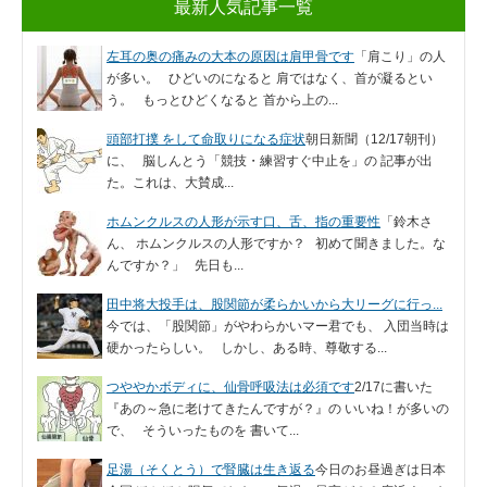
最新人気記事一覧
左耳の奥の痛みの大本の原因は肩甲骨です
「肩こり」の人
が多い。 ひどいのになると 肩ではなく、首が凝るとい
う。 もっとひどくなると 首から上の...
頭部打撲 をして命取りになる症状
朝日新聞（12/17朝刊）
に、 脳しんとう「競技・練習すぐ中止を」の 記事が出
た。これは、大賛成...
ホムンクルスの人形が示す口、舌、指の重要性
「鈴木さ
ん、 ホムンクルスの人形ですか？ 初めて聞きました。な
んですか？」 先日も...
田中将大投手は、股関節が柔らかいから大リーグに行っ...
今では、「股関節」がやわらかいマー君でも、 入団当時は
硬かったらしい。 しかし、ある時、尊敬する...
つややかボディに、仙骨呼吸法は必須です
2/17に書いた
『あの～急に老けてきたんですが？』の いいね！が多いの
で、 そういったものを 書いて...
足湯（そくとう）で腎臓は生き返る
今日のお昼過ぎは日本