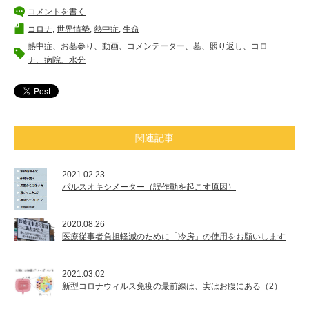
コメントを書く
コロナ
,
世界情勢
,
熱中症
,
生命
熱中症、お墓参り、動画、コメンテーター、墓、照り返し、コロ
ナ、病院、水分
関連記事
2021.02.23
パルスオキシメーター（誤作動を起こす原因）
2020.08.26
医療従事者負担軽減のために「冷房」の使用をお願いします
2021.03.02
新型コロナウィルス免疫の最前線は、実はお腹にある（2）