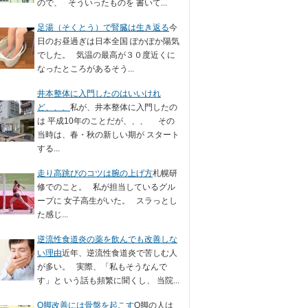
ので、 そういったものを 書いて...
足湯（そくとう）で腎臓は生き返る
今
日のお昼過ぎは日本全国 ぽかぽか陽気
でした。 気温の最高が３０度近くに
なったところがあるそう...
井本整体に入門したのはいいけれ
ど、、、
私が、井本整体に入門したの
は 平成10年のことだが、、、 その
当時は、春・秋の新しい期が スタート
する...
走り高跳びのコツは腕の上げ方
札幌研
修でのこと。 私が担当しているグル
ープに 女子高生がいた。 スラっとし
た感じ...
逆流性食道炎の薬を飲んでも改善しな
い理由
近年、逆流性食道炎で苦しむ人
が多い。 実際、「私もそうなんで
す」と いう話も頻繁に聞くし、 当院...
O脚改善には骨盤を起こす
O脚の人は