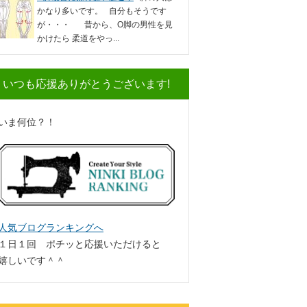
かなり多いです。 自分もそうです
が・・・ 昔から、O脚の男性を見
かけたら 柔道をやっ...
いつも応援ありがとうございます!
いま何位？！
人気ブログランキングへ
１日１回 ポチッと応援いただけると
嬉しいです＾＾