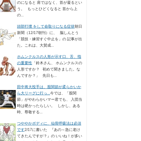
のになると 肩ではなく、首が凝るとい
う。 もっとひどくなると 首から上
の...
頭部打撲 をして命取りになる症状
朝日
新聞（12/17朝刊）に、 脳しんとう
「競技・練習すぐ中止を」の 記事が出
た。これは、大賛成...
ホムンクルスの人形が示す口、舌、指
の重要性
「鈴木さん、 ホムンクルスの
人形ですか？ 初めて聞きました。な
んですか？」 先日も...
田中将大投手は、股関節が柔らかいか
ら大リーグに行っ...
今では、「股関
節」がやわらかいマー君でも、 入団当
時は硬かったらしい。 しかし、ある
時、尊敬する...
つややかボディに、仙骨呼吸法は必須
です
2/17に書いた 『あの～急に老け
てきたんですが？』の いいね！が多い