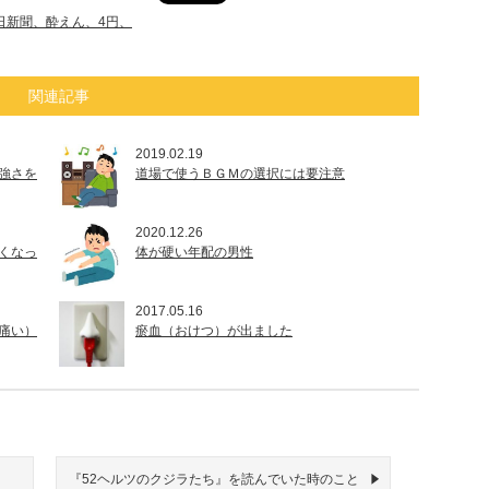
日新聞、酔えん、4円、
関連記事
2019.02.19
強さを
道場で使うＢＧＭの選択には要注意
2020.12.26
くなっ
体が硬い年配の男性
2017.05.16
痛い）
瘀血（おけつ）が出ました
『52ヘルツのクジラたち』を読んでいた時のこと