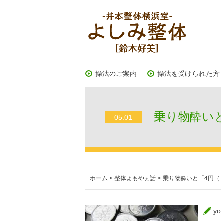
操法のご案内
操法を受けられた方
乗り物酔いと
05.01
ホーム
>
整体よもやま話
>
乗り物酔いと「4円（
yo