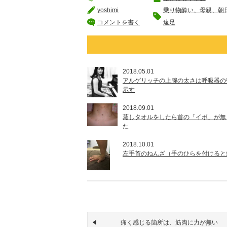
yoshimi
乗り物酔い、母親、朝
コメントを書く
遠足
2018.05.01
アルゲリッチの上腕の太さは呼吸器の
示す
2018.09.01
蒸しタオルをしたら首の「イボ」が無
た
2018.10.01
左手首のねんざ（手のひらを付けると
痛く感じる箇所は、筋肉に力が無い