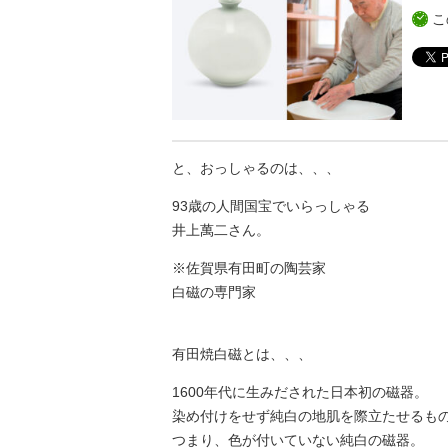
こ
と、おっしゃるのは、、、
93歳の人間国宝でいらっしゃる
井上萬二さん。
※佐賀県有田町の陶芸家
白磁の専門家
有田焼白磁とは、、、
1600年代に生みだされた日本初の磁器。
染め付けをせず純白の地肌を際立たせるも
つまり、色が付いていない純白の磁器。