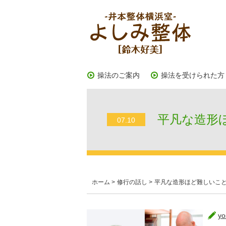
操法のご案内
操法を受けられた方
平凡な造形ほ
07.10
ホーム
>
修行の話し
>
平凡な造形ほど難しいこ
yo