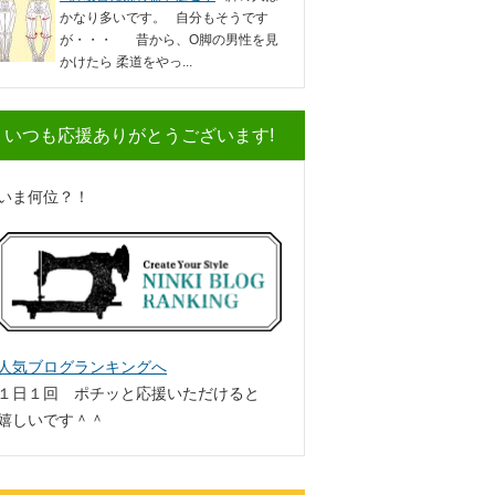
かなり多いです。 自分もそうです
が・・・ 昔から、O脚の男性を見
かけたら 柔道をやっ...
いつも応援ありがとうございます!
いま何位？！
人気ブログランキングへ
１日１回 ポチッと応援いただけると
嬉しいです＾＾