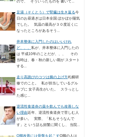
ので、 そういったものを 書いて...
足湯（そくとう）で腎臓は生き返る
今
日のお昼過ぎは日本全国 ぽかぽか陽気
でした。 気温の最高が３０度近くに
なったところがあるそう...
井本整体に入門したのはいいけれ
ど、、、
私が、井本整体に入門したの
は 平成10年のことだが、、、 その
当時は、春・秋の新しい期が スタート
する...
走り高跳びのコツは腕の上げ方
札幌研
修でのこと。 私が担当しているグル
ープに 女子高生がいた。 スラっとし
た感じ...
逆流性食道炎の薬を飲んでも改善しな
い理由
近年、逆流性食道炎で苦しむ人
が多い。 実際、「私もそうなんで
す」と いう話も頻繁に聞くし、 当院...
O脚改善には骨盤を起こす
O脚の人は