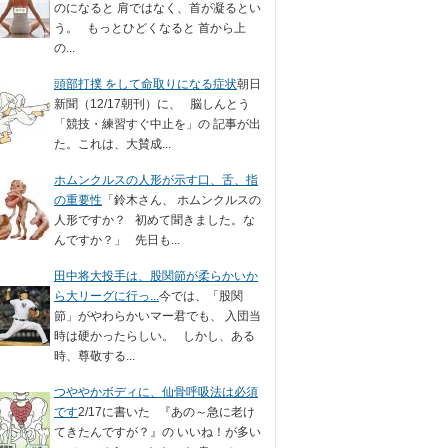
のになると 肩ではなく、首が凝るとい
う。 もっとひどくなると 首から上
の...
頭部打撲 をして命取りになる症状
朝日
新聞（12/17朝刊）に、 脳しんとう
「競技・練習すぐ中止を」の 記事が出
た。これは、大賛成...
ホムンクルスの人形が示す口、舌、指
の重要性
「鈴木さん、 ホムンクルスの
人形ですか？ 初めて聞きました。な
んですか？」 先日も...
田中将大投手は、股関節が柔らかいか
ら大リーグに行っ...
今では、「股関
節」がやわらかいマー君でも、 入団当
時は硬かったらしい。 しかし、ある
時、尊敬する...
つややかボディに、仙骨呼吸法は必須
です
2/17に書いた 『あの～急に老け
てきたんですが？』の いいね！が多い