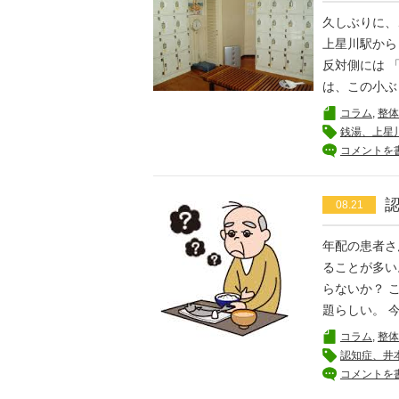
久しぶりに、
上星川駅から
反対側には 
は、この小ぶ
コラム
,
整体
銭湯、上星
コメントを
08.21
年配の患者さ
ることが多い
らないか？ 
題らしい。 
コラム
,
整体
認知症、井
コメントを