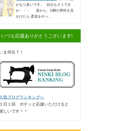
かなり多いです。 自分もそうです
が・・・ 昔から、O脚の男性を見
かけたら 柔道をやっ...
いつも応援ありがとうございます!
いま何位？！
人気ブログランキングへ
１日１回 ポチッと応援いただけると
嬉しいです＾＾