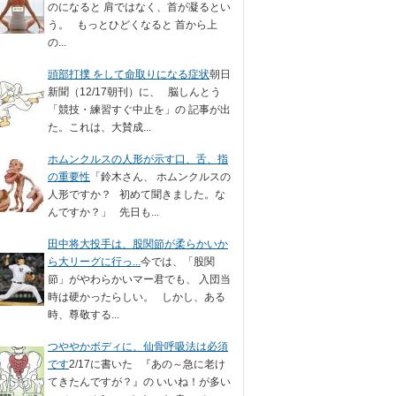
のになると 肩ではなく、首が凝るとい
う。 もっとひどくなると 首から上
の...
頭部打撲 をして命取りになる症状
朝日
新聞（12/17朝刊）に、 脳しんとう
「競技・練習すぐ中止を」の 記事が出
た。これは、大賛成...
ホムンクルスの人形が示す口、舌、指
の重要性
「鈴木さん、 ホムンクルスの
人形ですか？ 初めて聞きました。な
んですか？」 先日も...
田中将大投手は、股関節が柔らかいか
ら大リーグに行っ...
今では、「股関
節」がやわらかいマー君でも、 入団当
時は硬かったらしい。 しかし、ある
時、尊敬する...
つややかボディに、仙骨呼吸法は必須
です
2/17に書いた 『あの～急に老け
てきたんですが？』の いいね！が多い