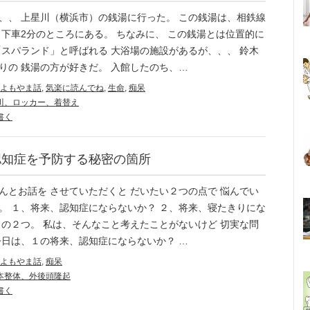
、、 上星川（横浜市）の銭湯に行った。 この銭湯は、相鉄線
 下車2分のところにある。 ちなみに、 この銭湯とは位置的に
「スパランド」と呼ばれる 大浴場の施設があるが、、、 鈴木
りの 銭湯の方が好きだ。 入館したのち、…
よもやま話
,
気楽に読んでね
,
生命
,
痴呆
川、ロッカー、着替え
書く
認知症を予防する秘密の箇所
んとお話を させていただくと だいたい２つの点で 悩んでい
。 １、将来、認知症にならないか？ ２、将来、寝たきりにな
この２つ。 私は、そんなこと考えたことがないけど 切実な問
今日は、１の将来、認知症にならないか？ …
よもやま話
,
痴呆
本整体、外後頭隆起
書く