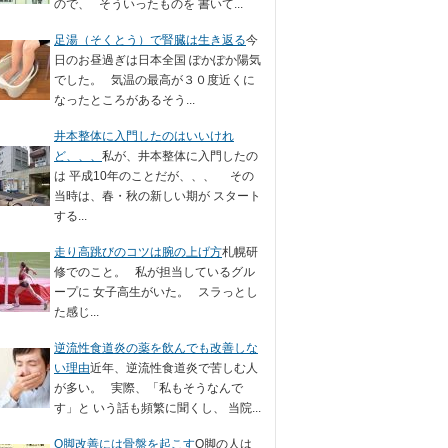
ので、 そういったものを 書いて...
足湯（そくとう）で腎臓は生き返る
今
日のお昼過ぎは日本全国 ぽかぽか陽気
でした。 気温の最高が３０度近くに
なったところがあるそう...
井本整体に入門したのはいいけれ
ど、、、
私が、井本整体に入門したの
は 平成10年のことだが、、、 その
当時は、春・秋の新しい期が スタート
する...
走り高跳びのコツは腕の上げ方
札幌研
修でのこと。 私が担当しているグル
ープに 女子高生がいた。 スラっとし
た感じ...
逆流性食道炎の薬を飲んでも改善しな
い理由
近年、逆流性食道炎で苦しむ人
が多い。 実際、「私もそうなんで
す」と いう話も頻繁に聞くし、 当院...
O脚改善には骨盤を起こす
O脚の人は