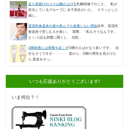
走り高跳びのコツは腕の上げ方
札幌研修でのこと。 私が
担当しているグループに 女子高生がいた。 スラっとした
感じ...
逆流性食道炎の薬を飲んでも改善しない理由
近年、逆流性
食道炎で苦しむ人が多い。 実際、「私もそうなんです」
と いう話も頻繁に聞くし、 当院...
O脚改善には骨盤を起こす
O脚の人はかなり多いです。 自
分もそうですが・・・ 昔から、O脚の男性を見かけた
ら 柔道をやっ...
いつも応援ありがとうございます!
いま何位？！