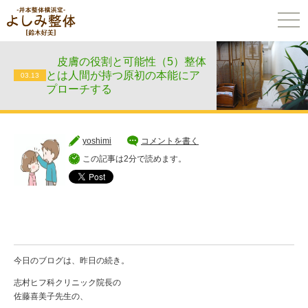
togg
navi
皮膚の役割と可能性（5）整体
とは人間が持つ原初の本能にア
03.13
プローチする
yoshimi
コメントを書く
この記事は2分で読めます。
今日のブログは、昨日の続き。
志村ヒフ科クリニック院長の
佐藤喜美子先生の、