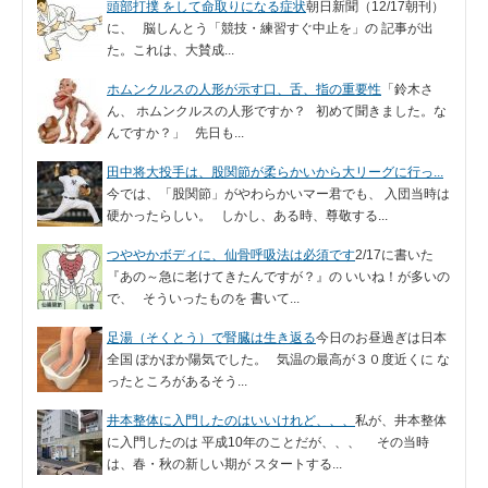
頭部打撲 をして命取りになる症状
朝日新聞（12/17朝刊）
に、 脳しんとう「競技・練習すぐ中止を」の 記事が出
た。これは、大賛成...
ホムンクルスの人形が示す口、舌、指の重要性
「鈴木さ
ん、 ホムンクルスの人形ですか？ 初めて聞きました。な
んですか？」 先日も...
田中将大投手は、股関節が柔らかいから大リーグに行っ...
今では、「股関節」がやわらかいマー君でも、 入団当時は
硬かったらしい。 しかし、ある時、尊敬する...
つややかボディに、仙骨呼吸法は必須です
2/17に書いた
『あの～急に老けてきたんですが？』の いいね！が多いの
で、 そういったものを 書いて...
足湯（そくとう）で腎臓は生き返る
今日のお昼過ぎは日本
全国 ぽかぽか陽気でした。 気温の最高が３０度近くに な
ったところがあるそう...
井本整体に入門したのはいいけれど、、、
私が、井本整体
に入門したのは 平成10年のことだが、、、 その当時
は、春・秋の新しい期が スタートする...