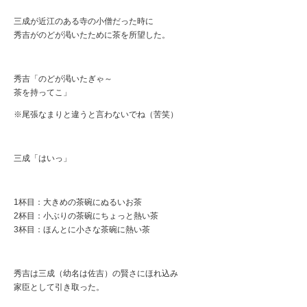
三成が近江のある寺の小僧だった時に
秀吉がのどが渇いたために茶を所望した。
秀吉「のどが渇いたぎゃ～
茶を持ってこ」
※尾張なまりと違うと言わないでね（苦笑）
三成「はいっ」
1杯目：大きめの茶碗にぬるいお茶
2杯目：小ぶりの茶碗にちょっと熱い茶
3杯目：ほんとに小さな茶碗に熱い茶
秀吉は三成（幼名は佐吉）の賢さにほれ込み
家臣として引き取った。