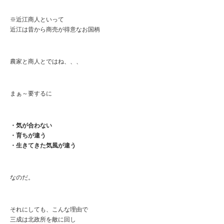
※近江商人といって
近江は昔から商売が得意なお国柄
農家と商人とではね、、、
まぁ～要するに
・気が合わない
・育ちが違う
・生きてきた気風が違う
なのだ。
それにしても、こんな理由で
三成は北政所を敵に回し