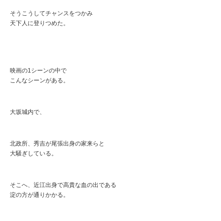
そうこうしてチャンスをつかみ
天下人に登りつめた。
映画の1シーンの中で
こんなシーンがある。
大坂城内で、
北政所、秀吉が尾張出身の家来らと
大騒ぎしている。
そこへ、近江出身で高貴な血の出である
淀の方が通りかかる。