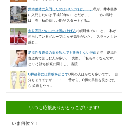
井本整体に入門したのはいいけれど、、、
私が、井本整体
に入門したのは 平成10年のことだが、、、 その当時
は、春・秋の新しい期が スタートする...
走り高跳びのコツは腕の上げ方
札幌研修でのこと。 私が
担当しているグループに 女子高生がいた。 スラっとした
感じ...
逆流性食道炎の薬を飲んでも改善しない理由
近年、逆流性
食道炎で苦しむ人が多い。 実際、「私もそうなんです」
と いう話も頻繁に聞くし、 当院...
O脚改善には骨盤を起こす
O脚の人はかなり多いです。 自
分もそうですが・・・ 昔から、O脚の男性を見かけた
ら 柔道をやっ...
いつも応援ありがとうございます!
いま何位？！