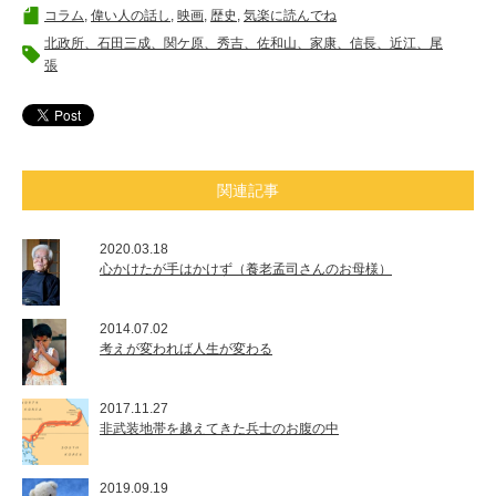
コラム
,
偉い人の話し
,
映画
,
歴史
,
気楽に読んでね
北政所、石田三成、関ケ原、秀吉、佐和山、家康、信長、近江、尾
張
関連記事
2020.03.18
心かけたが手はかけず（養老孟司さんのお母様）
2014.07.02
考えが変われば人生が変わる
2017.11.27
非武装地帯を越えてきた兵士のお腹の中
2019.09.19