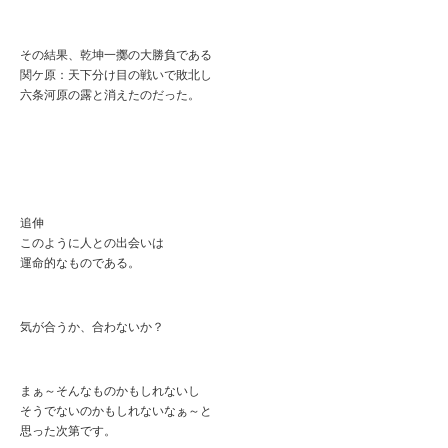
その結果、乾坤一擲の大勝負である
関ケ原：天下分け目の戦いで敗北し
六条河原の露と消えたのだった。
追伸
このように人との出会いは
運命的なものである。
気が合うか、合わないか？
まぁ～そんなものかもしれないし
そうでないのかもしれないなぁ～と
思った次第です。