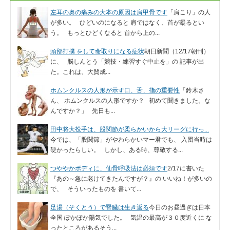
左耳の奥の痛みの大本の原因は肩甲骨です
「肩こり」の人
が多い。 ひどいのになると 肩ではなく、首が凝るとい
う。 もっとひどくなると 首から上の...
頭部打撲 をして命取りになる症状
朝日新聞（12/17朝刊）
に、 脳しんとう「競技・練習すぐ中止を」の 記事が出
た。これは、大賛成...
ホムンクルスの人形が示す口、舌、指の重要性
「鈴木さ
ん、 ホムンクルスの人形ですか？ 初めて聞きました。な
んですか？」 先日も...
田中将大投手は、股関節が柔らかいから大リーグに行っ...
今では、「股関節」がやわらかいマー君でも、 入団当時は
硬かったらしい。 しかし、ある時、尊敬する...
つややかボディに、仙骨呼吸法は必須です
2/17に書いた
『あの～急に老けてきたんですが？』の いいね！が多いの
で、 そういったものを 書いて...
足湯（そくとう）で腎臓は生き返る
今日のお昼過ぎは日本
全国 ぽかぽか陽気でした。 気温の最高が３０度近くに な
ったところがあるそう...