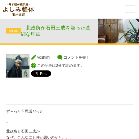
togg
navi
北政所が石田三成を嫌った些
09.04
細な理由
yoshimi
コメントを書く
この記事は3分で読めます。
ず～っと不思議だった
。
北政所と石田三成が
なぜ、こんなにも仲が悪いのかと、、、