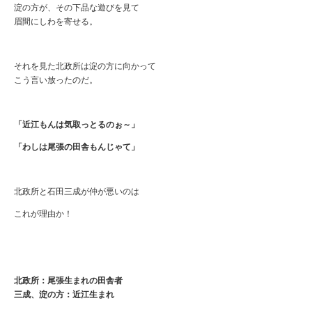
淀の方が、その下品な遊びを見て
眉間にしわを寄せる。
それを見た北政所は淀の方に向かって
こう言い放ったのだ。
「近江もんは気取っとるのぉ～」
「わしは尾張の田舎もんじゃて」
北政所と石田三成が仲が悪いのは
これが理由か！
北政所：尾張生まれの田舎者
三成、淀の方：近江生まれ