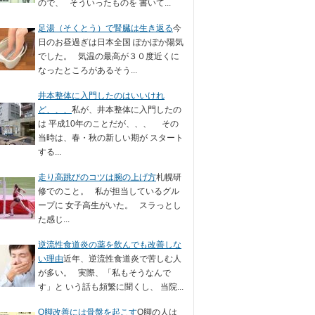
ので、 そういったものを 書いて...
足湯（そくとう）で腎臓は生き返る
今
日のお昼過ぎは日本全国 ぽかぽか陽気
でした。 気温の最高が３０度近くに
なったところがあるそう...
井本整体に入門したのはいいけれ
ど、、、
私が、井本整体に入門したの
は 平成10年のことだが、、、 その
当時は、春・秋の新しい期が スタート
する...
走り高跳びのコツは腕の上げ方
札幌研
修でのこと。 私が担当しているグル
ープに 女子高生がいた。 スラっとし
た感じ...
逆流性食道炎の薬を飲んでも改善しな
い理由
近年、逆流性食道炎で苦しむ人
が多い。 実際、「私もそうなんで
す」と いう話も頻繁に聞くし、 当院...
O脚改善には骨盤を起こす
O脚の人は