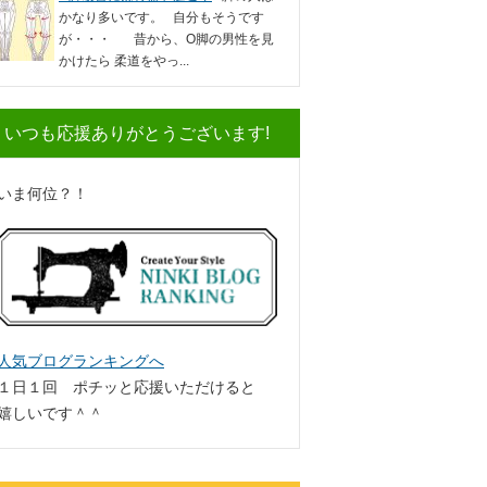
かなり多いです。 自分もそうです
が・・・ 昔から、O脚の男性を見
かけたら 柔道をやっ...
いつも応援ありがとうございます!
いま何位？！
人気ブログランキングへ
１日１回 ポチッと応援いただけると
嬉しいです＾＾