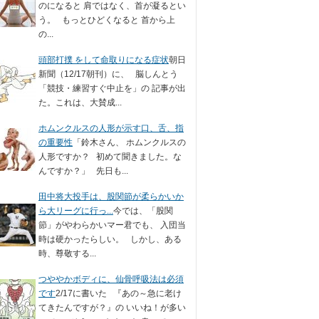
のになると 肩ではなく、首が凝るとい
う。 もっとひどくなると 首から上
の...
頭部打撲 をして命取りになる症状
朝日
新聞（12/17朝刊）に、 脳しんとう
「競技・練習すぐ中止を」の 記事が出
た。これは、大賛成...
ホムンクルスの人形が示す口、舌、指
の重要性
「鈴木さん、 ホムンクルスの
人形ですか？ 初めて聞きました。な
んですか？」 先日も...
田中将大投手は、股関節が柔らかいか
ら大リーグに行っ...
今では、「股関
節」がやわらかいマー君でも、 入団当
時は硬かったらしい。 しかし、ある
時、尊敬する...
つややかボディに、仙骨呼吸法は必須
です
2/17に書いた 『あの～急に老け
てきたんですが？』の いいね！が多い