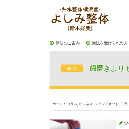
操法のご案内
操法を受けられた方
歯磨きよりも
05.11
ホーム
>
コラム
,
ビジネス
,
マインドセット
,
口腔
,
yo