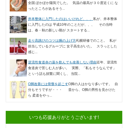
全国 ぽかぽか陽気でした。 気温の最高が３０度近くに な
ったところがあるそう...
井本整体に入門したのはいいけれど、、、
私が、井本整体
に入門したのは 平成10年のことだが、、、 その当時
は、春・秋の新しい期が スタートする...
走り高跳びのコツは腕の上げ方
札幌研修でのこと。 私が
担当しているグループに 女子高生がいた。 スラっとした
感じ...
逆流性食道炎の薬を飲んでも改善しない理由
近年、逆流性
食道炎で苦しむ人が多い。 実際、「私もそうなんです」
と いう話も頻繁に聞くし、 当院...
O脚改善には骨盤を起こす
O脚の人はかなり多いです。 自
分もそうですが・・・ 昔から、O脚の男性を見かけた
ら 柔道をやっ...
いつも応援ありがとうございます!