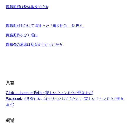
胃腸風邪は整体体操で治る
胃腸風邪をひいて 溜まった「偏り疲労」 を 抜く
胃腸風邪をひく理由
胃腸炎の原因は肋骨が下がったから
共有:
Click to share on Twitter (新しいウィンドウで開きます)
Facebook で共有するにはクリックしてください (新しいウィンドウで開き
ます)
関連