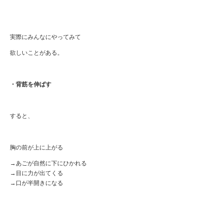
実際にみんなにやってみて
欲しいことがある。
・背筋を伸ばす
すると、
胸の前が上に上がる
→あごが自然に下にひかれる
→目に力が出てくる
→口が半開きになる