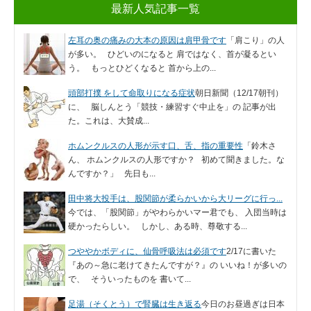
最新人気記事一覧
左耳の奥の痛みの大本の原因は肩甲骨です
「肩こり」の人
が多い。 ひどいのになると 肩ではなく、首が凝るとい
う。 もっとひどくなると 首から上の...
頭部打撲 をして命取りになる症状
朝日新聞（12/17朝刊）
に、 脳しんとう「競技・練習すぐ中止を」の 記事が出
た。これは、大賛成...
ホムンクルスの人形が示す口、舌、指の重要性
「鈴木さ
ん、 ホムンクルスの人形ですか？ 初めて聞きました。な
んですか？」 先日も...
田中将大投手は、股関節が柔らかいから大リーグに行っ...
今では、「股関節」がやわらかいマー君でも、 入団当時は
硬かったらしい。 しかし、ある時、尊敬する...
つややかボディに、仙骨呼吸法は必須です
2/17に書いた
『あの～急に老けてきたんですが？』の いいね！が多いの
で、 そういったものを 書いて...
足湯（そくとう）で腎臓は生き返る
今日のお昼過ぎは日本