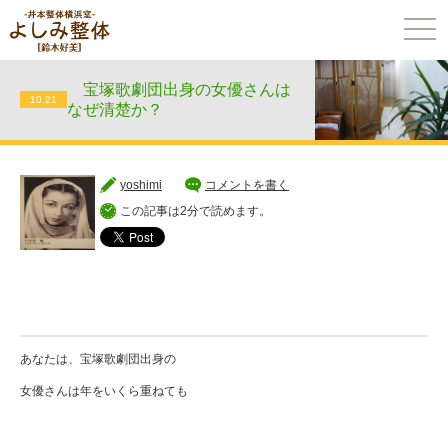
togg
navi
宝塚歌劇団出身の女優さんは
10.21
なぜ清楚か？
yoshimi
コメントを書く
この記事は2分で読めます。
あなたは、宝塚歌劇団出身の
女優さんは年をいくら重ねても