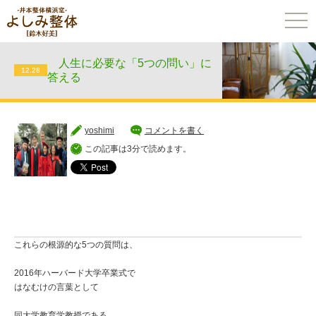
togg
navi
人生に必要な「5つの問い」に
12.28
答える
yoshimi
コメントを書く
この記事は3分で読めます。
これらの根源的な5つの質問は、
2016年ハーバード大学卒業式で
はなむけの言葉として
同大学教育学教授である