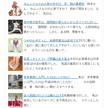
ホムンクルスの人形が示す口、舌、指の重要性
「鈴木さ
ん、 ホムンクルスの人形ですか？ 初めて聞きました。な
んですか？」 先日も...
田中将大投手は、股関節が柔らかいから大リーグに行っ...
今では、「股関節」がやわらかいマー君でも、 入団当時は
硬かったらしい。 しかし、ある時、尊敬する...
つややかボディに、仙骨呼吸法は必須です
2/17に書いた
『あの～急に老けてきたんですが？』の いいね！が多いの
で、 そういったものを 書いて...
足湯（そくとう）で腎臓は生き返る
今日のお昼過ぎは日本
全国 ぽかぽか陽気でした。 気温の最高が３０度近くに な
ったところがあるそう...
井本整体に入門したのはいいけれど、、、
私が、井本整体
に入門したのは 平成10年のことだが、、、 その当時
は、春・秋の新しい期が スタートする...
走り高跳びのコツは腕の上げ方
札幌研修でのこと。 私が
担当しているグループに 女子高生がいた。 スラっとした
感じ...