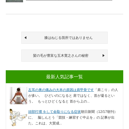
膝はねじる箇所ではありません
髪の毛が豊富な五木寛之さんの秘密
最新人気記事一覧
左耳の奥の痛みの大本の原因は肩甲骨です
「肩こり」の人
が多い。 ひどいのになると 肩ではなく、首が凝るとい
う。 もっとひどくなると 首から上の...
頭部打撲 をして命取りになる症状
朝日新聞（12/17朝刊）
に、 脳しんとう「競技・練習すぐ中止を」の 記事が出
た。これは、大賛成...