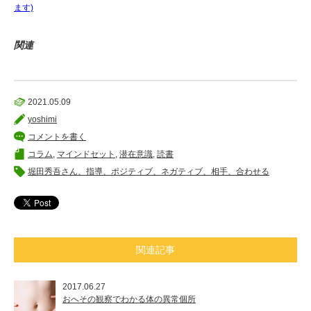
ます)
関連
2021.05.09
yoshimi
コメントを書く
コラム
,
マインドセット
,
潜在意識
,
読書
堀田秀吾さん、指導、ポジティブ、ネガティブ、相手、合わせる
関連記事
2017.06.27
おへその観察でわかる体の異常個所