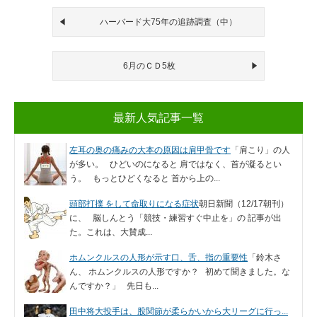
ハーバード大75年の追跡調査（中）
6月のＣＤ5枚
最新人気記事一覧
左耳の奥の痛みの大本の原因は肩甲骨です
「肩こり」の人
が多い。 ひどいのになると 肩ではなく、首が凝るとい
う。 もっとひどくなると 首から上の...
頭部打撲 をして命取りになる症状
朝日新聞（12/17朝刊）
に、 脳しんとう「競技・練習すぐ中止を」の 記事が出
た。これは、大賛成...
ホムンクルスの人形が示す口、舌、指の重要性
「鈴木さ
ん、 ホムンクルスの人形ですか？ 初めて聞きました。な
んですか？」 先日も...
田中将大投手は、股関節が柔らかいから大リーグに行っ...