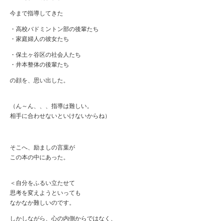
今まで指導してきた
・高校バドミントン部の後輩たち
・家庭婦人の彼女たち
・保土ヶ谷区の社会人たち
・井本整体の後輩たち
の顔を、思い出した。
（ん～ん、、、指導は難しい。
相手に合わせないといけないからね）
そこへ、励ましの言葉が
この本の中にあった。
＜自分をふるい立たせて
思考を変えようといっても
なかなか難しいのです。
しかしながら、心の内側からではなく、