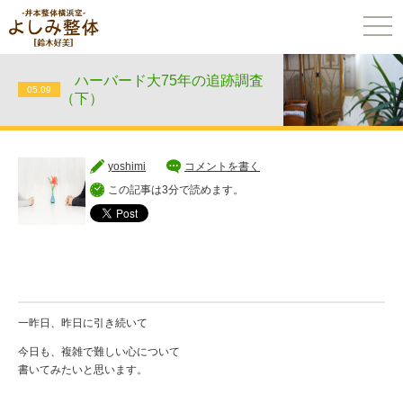
togg
navi
ハーバード大75年の追跡調査
05.09
（下）
yoshimi
コメントを書く
この記事は3分で読めます。
一昨日、昨日に引き続いて
今日も、複雑で難しい心について
書いてみたいと思います。