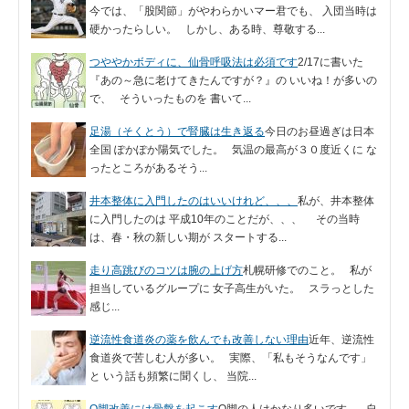
今では、「股関節」がやわらかいマー君でも、 入団当時は
硬かったらしい。 しかし、ある時、尊敬する...
つややかボディに、仙骨呼吸法は必須です
2/17に書いた
『あの～急に老けてきたんですが？』の いいね！が多いの
で、 そういったものを 書いて...
足湯（そくとう）で腎臓は生き返る
今日のお昼過ぎは日本
全国 ぽかぽか陽気でした。 気温の最高が３０度近くに な
ったところがあるそう...
井本整体に入門したのはいいけれど、、、
私が、井本整体
に入門したのは 平成10年のことだが、、、 その当時
は、春・秋の新しい期が スタートする...
走り高跳びのコツは腕の上げ方
札幌研修でのこと。 私が
担当しているグループに 女子高生がいた。 スラっとした
感じ...
逆流性食道炎の薬を飲んでも改善しない理由
近年、逆流性
食道炎で苦しむ人が多い。 実際、「私もそうなんです」
と いう話も頻繁に聞くし、 当院...
O脚改善には骨盤を起こす
O脚の人はかなり多いです。 自