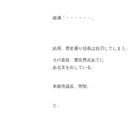
綾瀬「・・・・・・」
結局、歴史通り信長は自刃してしまう。
その直前、豊臣秀吉あてに
ある文を出している。
本能寺謀反。明智。
と。