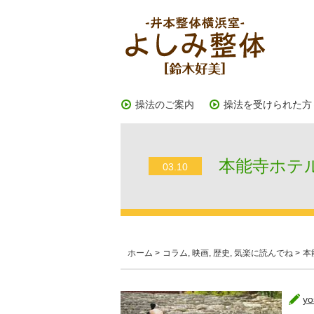
操法のご案内
操法を受けられた方
本能寺ホテル
03.10
ホーム
>
コラム
,
映画
,
歴史
,
気楽に読んでね
>
本
yo