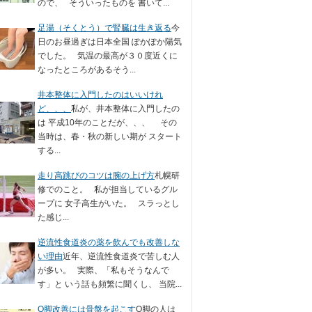
ので、 そういったものを 書いて...
足湯（そくとう）で腎臓は生き返る
今
日のお昼過ぎは日本全国 ぽかぽか陽気
でした。 気温の最高が３０度近くに
なったところがあるそう...
井本整体に入門したのはいいけれ
ど、、、
私が、井本整体に入門したの
は 平成10年のことだが、、、 その
当時は、春・秋の新しい期が スタート
する...
走り高跳びのコツは腕の上げ方
札幌研
修でのこと。 私が担当しているグル
ープに 女子高生がいた。 スラっとし
た感じ...
逆流性食道炎の薬を飲んでも改善しな
い理由
近年、逆流性食道炎で苦しむ人
が多い。 実際、「私もそうなんで
す」と いう話も頻繁に聞くし、 当院...
O脚改善には骨盤を起こす
O脚の人は