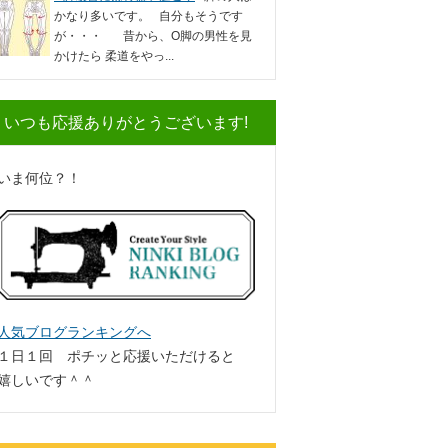
かなり多いです。 自分もそうです
が・・・ 昔から、O脚の男性を見
かけたら 柔道をやっ...
いつも応援ありがとうございます!
いま何位？！
人気ブログランキングへ
１日１回 ポチッと応援いただけると
嬉しいです＾＾