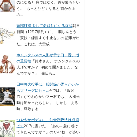
のになると 肩ではなく、首が凝るとい
う。 もっとひどくなると 首から上
の...
頭部打撲 をして命取りになる症状
朝日
新聞（12/17朝刊）に、 脳しんとう
「競技・練習すぐ中止を」の 記事が出
た。これは、大賛成...
ホムンクルスの人形が示す口、舌、指
の重要性
「鈴木さん、 ホムンクルスの
人形ですか？ 初めて聞きました。な
んですか？」 先日も...
田中将大投手は、股関節が柔らかいか
ら大リーグに行っ...
今では、「股関
節」がやわらかいマー君でも、 入団当
時は硬かったらしい。 しかし、ある
時、尊敬する...
つややかボディに、仙骨呼吸法は必須
です
2/17に書いた 『あの～急に老け
てきたんですが？』の いいね！が多い