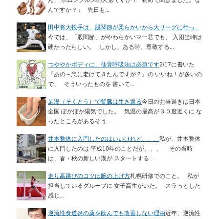
んですか？」 先日も...
田中将大投手は、股関節が柔らかいから大リーグに行っ...
今では、「股関節」がやわらかいマー君でも、 入団当時は
硬かったらしい。 しかし、ある時、尊敬する...
つややかボディに、仙骨呼吸法は必須です
2/17に書いた
『あの～急に老けてきたんですが？』の いいね！が多いの
で、 そういったものを 書いて...
足湯（そくとう）で腎臓は生き返る
今日のお昼過ぎは日本
全国 ぽかぽか陽気でした。 気温の最高が３０度近くに な
ったところがあるそう...
井本整体に入門したのはいいけれど、、、
私が、井本整体
に入門したのは 平成10年のことだが、、、 その当時
は、春・秋の新しい期が スタートする...
走り高跳びのコツは腕の上げ方
札幌研修でのこと。 私が
担当しているグループに 女子高生がいた。 スラっとした
感じ...
逆流性食道炎の薬を飲んでも改善しない理由
近年、逆流性