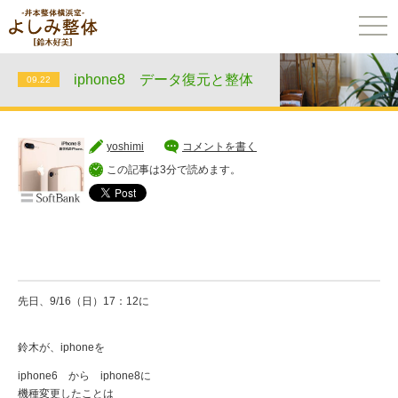
togg
navi
iphone8 データ復元と整体
09.22
yoshimi
コメントを書く
この記事は3分で読めます。
先日、9/16（日）17：12に
鈴木が、iphoneを
iphone6 から iphone8に
機種変更したことは