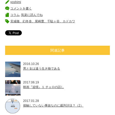
yoshimi
コメントを書く
コラム
,
気楽に読んでね
見城徹、幻冬舎、尾崎豊、千駄ヶ谷、カドカワ
関連記事
2016.10.26
男と女は違う生き物である
2017.06.19
映画『追憶』１ チェロの話し
2017.01.28
接触していない事故なのに裁判沙汰？（2）