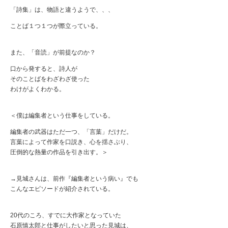
「詩集」は、物語と違うようで、、、
ことば１つ１つが際立っている。
また、「音読」が前提なのか？
口から発すると、詩人が
そのことばをわざわざ使った
わけがよくわかる。
＜僕は編集者という仕事をしている。
編集者の武器はただ一つ、「言葉」だけだ。
言葉によって作家を口説き、心を揺さぶり、
圧倒的な熱量の作品を引き出す。＞
→見城さんは、前作『編集者という病い』でも
こんなエピソードが紹介されている。
20代のころ、すでに大作家となっていた
石原慎太郎と仕事がしたいと思った見城は、