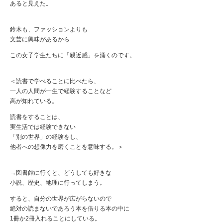
あると見えた。
鈴木も、ファッションよりも
文芸に興味があるから
この女子学生たちに「親近感」を涌くのです。
＜読書で学べることに比べたら、
一人の人間が一生で経験することなど
高が知れている。
読書をすることは、
実生活では経験できない
「別の世界」の経験をし、
他者への想像力を磨くことを意味する。＞
→図書館に行くと、どうしても好きな
小説、歴史、地理に行ってしまう。
すると、自分の世界が広がらないので
絶対の読まないであろう本を借りる本の中に
1冊か2冊入れることにしている。