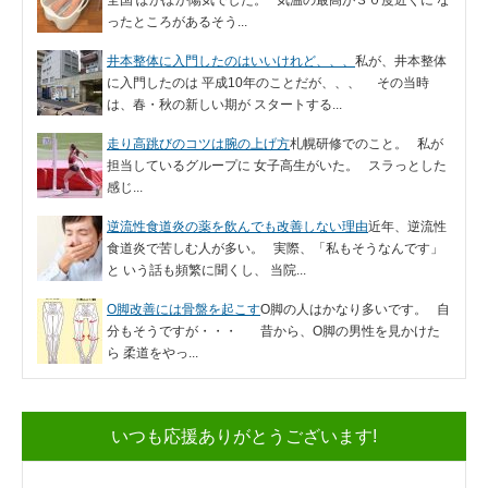
ったところがあるそう...
井本整体に入門したのはいいけれど、、、
私が、井本整体
に入門したのは 平成10年のことだが、、、 その当時
は、春・秋の新しい期が スタートする...
走り高跳びのコツは腕の上げ方
札幌研修でのこと。 私が
担当しているグループに 女子高生がいた。 スラっとした
感じ...
逆流性食道炎の薬を飲んでも改善しない理由
近年、逆流性
食道炎で苦しむ人が多い。 実際、「私もそうなんです」
と いう話も頻繁に聞くし、 当院...
O脚改善には骨盤を起こす
O脚の人はかなり多いです。 自
分もそうですが・・・ 昔から、O脚の男性を見かけた
ら 柔道をやっ...
いつも応援ありがとうございます!