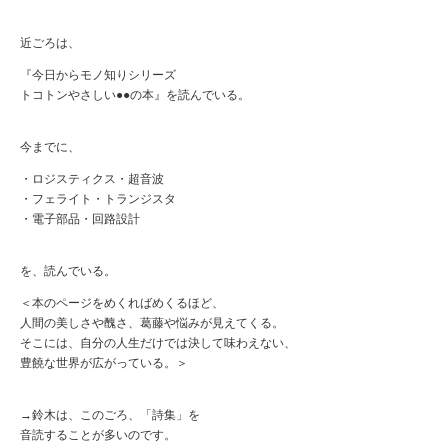
近ごろは、
『今日からモノ知りシリーズ
トコトンやさしい●●の本』を読んでいる。
今までに、
・ロジスティクス・超音波
・フェライト・トランジスタ
・電子部品・回路設計
を、読んでいる。
＜本のページをめくればめくるほど、
人間の美しさや醜さ、葛藤や悩みが見えてくる。
そこには、自分の人生だけでは決して味わえない、
豊饒な世界が広がっている。＞
→鈴木は、このごろ、「詩集」を
音読することが多いのです。