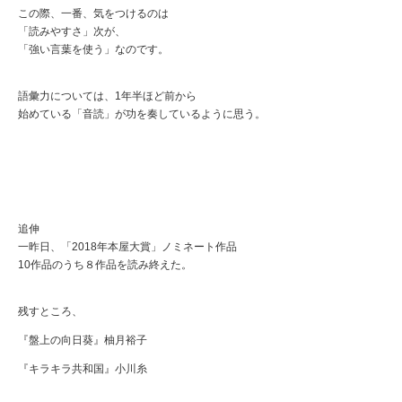
この際、一番、気をつけるのは
「読みやすさ」次が、
「強い言葉を使う」なのです。
語彙力については、1年半ほど前から
始めている「音読」が功を奏しているように思う。
追伸
一昨日、「2018年本屋大賞」ノミネート作品
10作品のうち８作品を読み終えた。
残すところ、
『盤上の向日葵』柚月裕子
『キラキラ共和国』小川糸