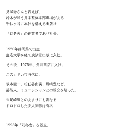
見城徹さんと言えば、
鈴木が通う井本整体本部道場がある
千駄ヶ谷に本社を構える出版社
『幻冬舎』の創業者であり社長。
1950年静岡県で出生
慶応大学を経て廣済堂出版に入社。
その後、1975年、角川書店に入社。
このカドカワ時代に、
坂本龍一、松任谷由実、尾崎豊など、
芸能人、ミュージシャンとの親交を培った。
※尾崎豊とのあまりにも密なる
ドロドロした友人関係は有名
1993年『幻冬舎』を設立。