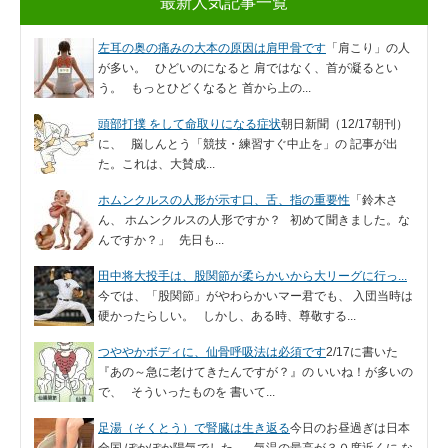
最新人気記事一覧
左耳の奥の痛みの大本の原因は肩甲骨です
「肩こり」の人
が多い。 ひどいのになると 肩ではなく、首が凝るとい
う。 もっとひどくなると 首から上の...
頭部打撲 をして命取りになる症状
朝日新聞（12/17朝刊）
に、 脳しんとう「競技・練習すぐ中止を」の 記事が出
た。これは、大賛成...
ホムンクルスの人形が示す口、舌、指の重要性
「鈴木さ
ん、 ホムンクルスの人形ですか？ 初めて聞きました。な
んですか？」 先日も...
田中将大投手は、股関節が柔らかいから大リーグに行っ...
今では、「股関節」がやわらかいマー君でも、 入団当時は
硬かったらしい。 しかし、ある時、尊敬する...
つややかボディに、仙骨呼吸法は必須です
2/17に書いた
『あの～急に老けてきたんですが？』の いいね！が多いの
で、 そういったものを 書いて...
足湯（そくとう）で腎臓は生き返る
今日のお昼過ぎは日本
全国 ぽかぽか陽気でした。 気温の最高が３０度近くに な