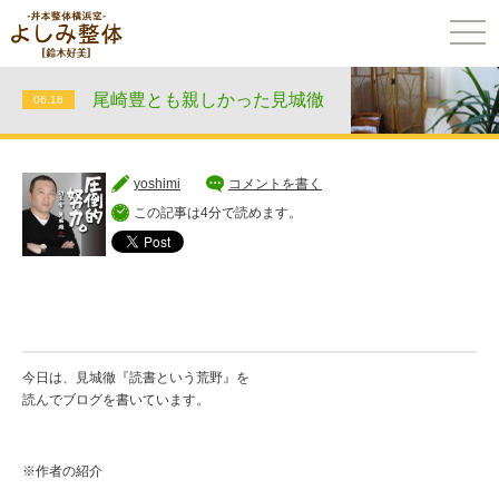
togg
navi
尾崎豊とも親しかった見城徹
06.16
yoshimi
コメントを書く
この記事は4分で読めます。
今日は、見城徹『読書という荒野』を
読んでブログを書いています。
※作者の紹介