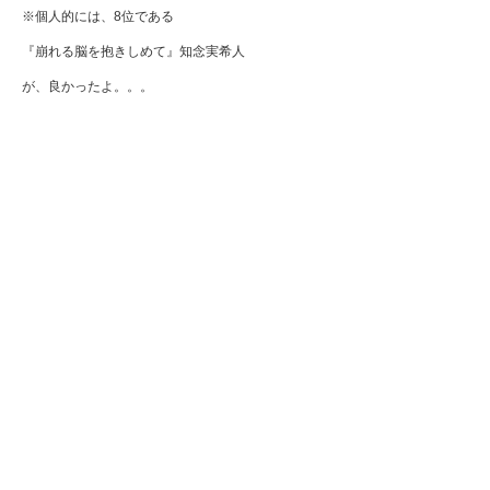
※個人的には、8位である
『崩れる脳を抱きしめて』知念実希人
が、良かったよ。。。