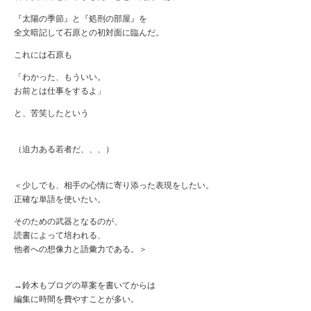
『太陽の季節』と『処刑の部屋』を
全文暗記して石原との初対面に臨んだ。
これには石原も
「わかった、もういい。
お前とは仕事をするよ」
と、苦笑したという
（迫力ある若者だ、、、）
＜少しでも、相手の心情に寄り添った表現をしたい。
正確な単語を使いたい。
そのための武器となるのが、
読書によって培われる、
他者への想像力と語彙力である。＞
→鈴木もブログの草案を書いてからは
編集に時間を費やすことが多い。