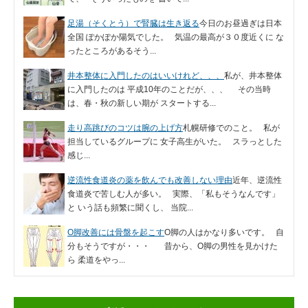
足湯（そくとう）で腎臓は生き返る
今日のお昼過ぎは日本
全国 ぽかぽか陽気でした。 気温の最高が３０度近くに な
ったところがあるそう...
井本整体に入門したのはいいけれど、、、
私が、井本整体
に入門したのは 平成10年のことだが、、、 その当時
は、春・秋の新しい期が スタートする...
走り高跳びのコツは腕の上げ方
札幌研修でのこと。 私が
担当しているグループに 女子高生がいた。 スラっとした
感じ...
逆流性食道炎の薬を飲んでも改善しない理由
近年、逆流性
食道炎で苦しむ人が多い。 実際、「私もそうなんです」
と いう話も頻繁に聞くし、 当院...
O脚改善には骨盤を起こす
O脚の人はかなり多いです。 自
分もそうですが・・・ 昔から、O脚の男性を見かけた
ら 柔道をやっ...