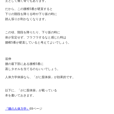
主として働く骨でもあります。
だから、この腰椎5番が硬直すると
下りの階段を降りる時や下り坂の時に
踏ん張りが利かなくなります。
この頃、階段を降りたり、下り坂の時に
体が安定せず、フラフラするなと感じた時は
腰椎5番が硬直していると考えてよいでしょう。
追伸
腰の最下部にある腰椎5番に
蒸しタオルを当てるのもいいでしょう。
人体力学体操なら、「がに股体操」が効果的です。
以下に、「がに股体操」が載っている
本を書いておきます。
『腰の人体力学』
69ページ