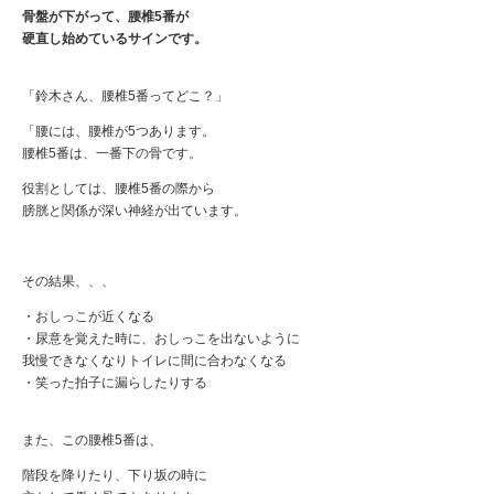
骨盤が下がって、腰椎5番が
硬直し始めているサインです。
「鈴木さん、腰椎5番ってどこ？」
「腰には、腰椎が5つあります。
腰椎5番は、一番下の骨です。
役割としては、腰椎5番の際から
膀胱と関係が深い神経が出ています。
その結果、、、
・おしっこが近くなる
・尿意を覚えた時に、おしっこを出ないように
我慢できなくなりトイレに間に合わなくなる
・笑った拍子に漏らしたりする
また、この腰椎5番は、
階段を降りたり、下り坂の時に