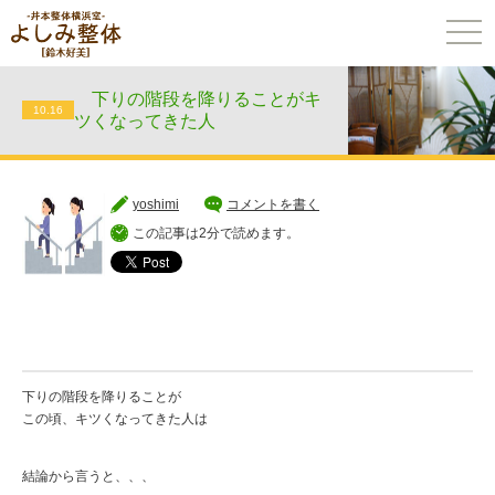
togg
navi
下りの階段を降りることがキ
10.16
ツくなってきた人
yoshimi
コメントを書く
この記事は2分で読めます。
下りの階段を降りることが
この頃、キツくなってきた人は
結論から言うと、、、