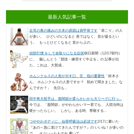
最新人気記事一覧
左耳の奥の痛みの大本の原因は肩甲骨です
「肩こり」の人
が多い。 ひどいのになると 肩ではなく、首が凝るとい
う。 もっとひどくなると 首から上の...
頭部打撲 をして命取りになる症状
朝日新聞（12/17朝刊）
に、 脳しんとう「競技・練習すぐ中止を」の 記事が出
た。これは、大賛成...
ホムンクルスの人形が示す口、舌、指の重要性
「鈴木さ
ん、 ホムンクルスの人形ですか？ 初めて聞きました。な
んですか？」 先日も...
田中将大投手は、股関節が柔らかいから大リーグに行っ...
今では、「股関節」がやわらかいマー君でも、 入団当時は
硬かったらしい。 しかし、ある時、尊敬する...
つややかボディに、仙骨呼吸法は必須です
2/17に書いた
『あの～急に老けてきたんですが？』の いいね！が多いの
で、 そういったものを 書いて...