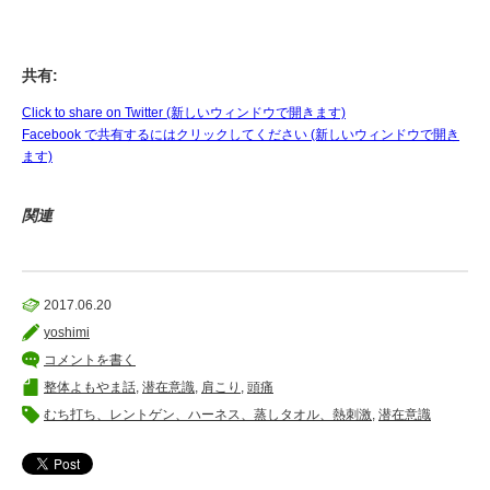
共有:
Click to share on Twitter (新しいウィンドウで開きます)
Facebook で共有するにはクリックしてください (新しいウィンドウで開き
ます)
関連
2017.06.20
yoshimi
コメントを書く
整体よもやま話
,
潜在意識
,
肩こり
,
頭痛
むち打ち、レントゲン、ハーネス、蒸しタオル、熱刺激
,
潜在意識