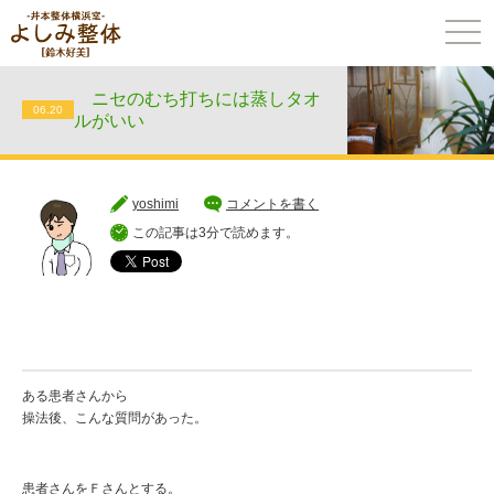
togg
navi
ニセのむち打ちには蒸しタオ
06.20
ルがいい
yoshimi
コメントを書く
この記事は3分で読めます。
ある患者さんから
操法後、こんな質問があった。
患者さんをＦさんとする。