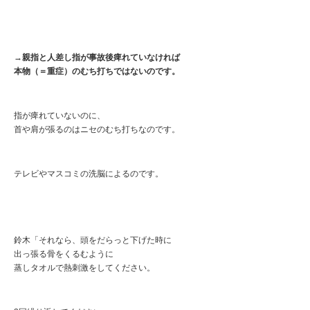
→
親指と人差し指が事故後痺れていなければ
本物（＝重症）のむち打ちではないのです。
指が痺れていないのに、
首や肩が張るのはニセのむち打ちなのです。
テレビやマスコミの洗脳によるのです。
鈴木「それなら、頭をだらっと下げた時に
出っ張る骨をくるむように
蒸しタオルで熱刺激をしてください。