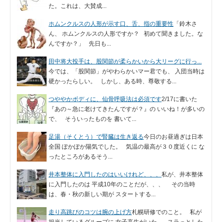
た。これは、大賛成...
ホムンクルスの人形が示す口、舌、指の重要性
「鈴木さ
ん、 ホムンクルスの人形ですか？ 初めて聞きました。な
んですか？」 先日も...
田中将大投手は、股関節が柔らかいから大リーグに行っ...
今では、「股関節」がやわらかいマー君でも、 入団当時は
硬かったらしい。 しかし、ある時、尊敬する...
つややかボディに、仙骨呼吸法は必須です
2/17に書いた
『あの～急に老けてきたんですが？』の いいね！が多いの
で、 そういったものを 書いて...
足湯（そくとう）で腎臓は生き返る
今日のお昼過ぎは日本
全国 ぽかぽか陽気でした。 気温の最高が３０度近くに な
ったところがあるそう...
井本整体に入門したのはいいけれど、、、
私が、井本整体
に入門したのは 平成10年のことだが、、、 その当時
は、春・秋の新しい期が スタートする...
走り高跳びのコツは腕の上げ方
札幌研修でのこと。 私が
担当しているグループに 女子高生がいた。 スラっとした