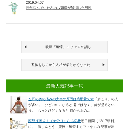
2019.04.07
長年悩んでいた左の片頭痛が解消した男性
映画『追憶』１ チェロの話し
整体をしてから人相が柔らかくなった
最新人気記事一覧
左耳の奥の痛みの大本の原因は肩甲骨です
「肩こり」の人
が多い。 ひどいのになると 肩ではなく、首が凝るとい
う。 もっとひどくなると 首から上の...
頭部打撲 をして命取りになる症状
朝日新聞（12/17朝刊）
に、 脳しんとう「競技・練習すぐ中止を」の 記事が出