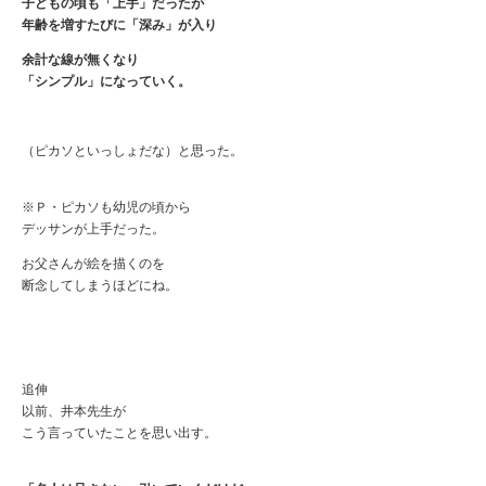
子どもの頃も「上手」だったが
年齢を増すたびに「深み」が入り
余計な線が無くなり
「シンプル」になっていく。
（ピカソといっしょだな）と思った。
※Ｐ・ピカソも幼児の頃から
デッサンが上手だった。
お父さんが絵を描くのを
断念してしまうほどにね。
追伸
以前、井本先生が
こう言っていたことを思い出す。