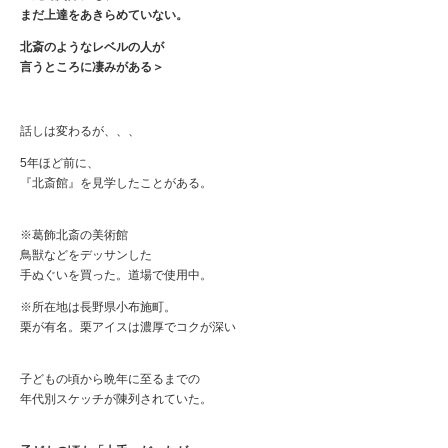
まだ上達をあきらめていない。
北斎のようなレベルの人が
言うところに凄みがある＞
話しは変わるが、、、
5年ほど前に、
『北斎館』を見学したことがある。
※葛飾北斎の美術館
鳥獣などをデッサンした
手ぬぐいを買った。道場で使用中。
※所在地は長野県小布施町。
栗が有名。栗アイスは濃厚でコクが深い
子どもの頃から晩年に至るまでの
年代別スケッチが陳列されていた。