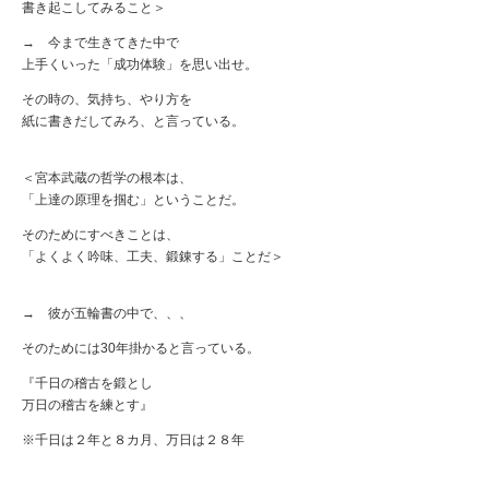
書き起こしてみること＞
→ 今まで生きてきた中で
上手くいった「成功体験」を思い出せ。
その時の、気持ち、やり方を
紙に書きだしてみろ、と言っている。
＜宮本武蔵の哲学の根本は、
「上達の原理を掴む」ということだ。
そのためにすべきことは、
「よくよく吟味、工夫、鍛錬する」ことだ＞
→ 彼が五輪書の中で、、、
そのためには30年掛かると言っている。
『千日の稽古を鍛とし
万日の稽古を練とす』
※千日は２年と８カ月、万日は２８年