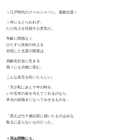
＜江戸時代のクールジャパン。葛飾北斎＞
＜何にもとらわれず、
ただ向上を目指す心意気だ。
年齢に関係なく、
ひたすら技術の向上を
目指した北斎の態度は、
高齢化社会に生きる
我々にも示唆に富む。
こんな名言を吐いたらしい。
「天が私にあと十年の時を、
いや五年の命を与えてくれるのなら、
本当の絵描きになってみせるものを」
「思えば七十歳以前に描いたものはみな、
取るに足らないものだった」
＜死ぬ間際にも、