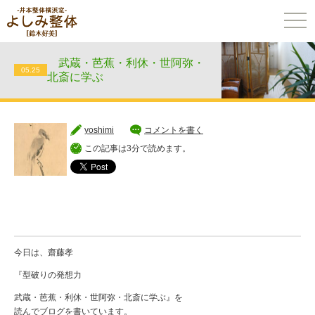
togg
navi
武蔵・芭蕉・利休・世阿弥・
05.25
北斎に学ぶ
yoshimi
コメントを書く
この記事は3分で読めます。
今日は、齋藤孝
『型破りの発想力
武蔵・芭蕉・利休・世阿弥・北斎に学ぶ』を
読んでブログを書いています。