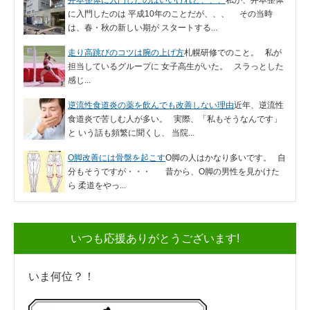
に入門したのは 平成10年のことだが、、、 その当時
は、春・秋の新しい期が スタートする...
走り高跳びのコツは腕の上げ方
札幌研修でのこと。 私が
担当しているグループに 女子高生がいた。 スラっとした
感じ...
逆流性食道炎の薬を飲んでも改善しない理由
近年、逆流性
食道炎で苦しむ人が多い。 実際、「私もそうなんです」
と いう話も頻繁に聞くし、 当院...
O脚改善には骨盤を起こす
O脚の人はかなり多いです。 自
分もそうですが・・・ 昔から、O脚の男性を見かけた
ら 柔道をやっ...
いつも応援ありがとうございます!
いま何位？！