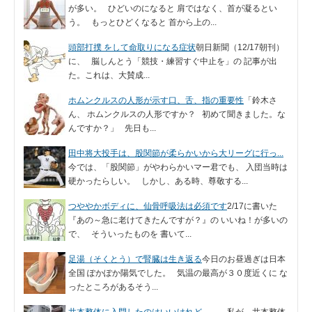
が多い。 ひどいのになると 肩ではなく、首が凝るとい
う。 もっとひどくなると 首から上の...
頭部打撲 をして命取りになる症状
朝日新聞（12/17朝刊）
に、 脳しんとう「競技・練習すぐ中止を」の 記事が出
た。これは、大賛成...
ホムンクルスの人形が示す口、舌、指の重要性
「鈴木さ
ん、 ホムンクルスの人形ですか？ 初めて聞きました。な
んですか？」 先日も...
田中将大投手は、股関節が柔らかいから大リーグに行っ...
今では、「股関節」がやわらかいマー君でも、 入団当時は
硬かったらしい。 しかし、ある時、尊敬する...
つややかボディに、仙骨呼吸法は必須です
2/17に書いた
『あの～急に老けてきたんですが？』の いいね！が多いの
で、 そういったものを 書いて...
足湯（そくとう）で腎臓は生き返る
今日のお昼過ぎは日本
全国 ぽかぽか陽気でした。 気温の最高が３０度近くに な
ったところがあるそう...
井本整体に入門したのはいいけれど、、、
私が、井本整体