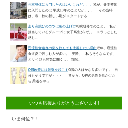
井本整体に入門したのはいいけれど、、、
私が、井本整体
に入門したのは 平成10年のことだが、、、 その当時
は、春・秋の新しい期が スタートする...
走り高跳びのコツは腕の上げ方
札幌研修でのこと。 私が
担当しているグループに 女子高生がいた。 スラっとした
感じ...
逆流性食道炎の薬を飲んでも改善しない理由
近年、逆流性
食道炎で苦しむ人が多い。 実際、「私もそうなんです」
と いう話も頻繁に聞くし、 当院...
O脚改善には骨盤を起こす
O脚の人はかなり多いです。 自
分もそうですが・・・ 昔から、O脚の男性を見かけた
ら 柔道をやっ...
いつも応援ありがとうございます!
いま何位？！