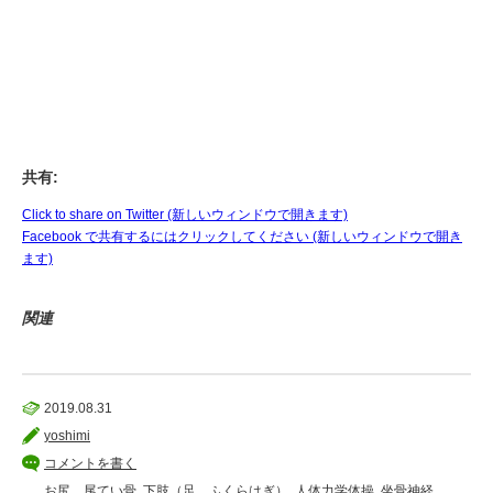
共有:
Click to share on Twitter (新しいウィンドウで開きます)
Facebook で共有するにはクリックしてください (新しいウィンドウで開き
ます)
関連
2019.08.31
yoshimi
コメントを書く
お尻、尾てい骨
,
下肢（足、ふくらはぎ）
,
人体力学体操
,
坐骨神経