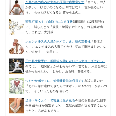
左耳の奥の痛みの大本の原因は肩甲骨です
「肩こり」の人
が多い。 ひどいのになると 肩ではなく、首が凝るとい
う。 もっとひどくなると 首から上の...
頭部打撲 をして命取りになる症状
朝日新聞（12/17朝刊）
に、 脳しんとう「競技・練習すぐ中止を」の 記事が出
た。これは、大賛成...
ホムンクルスの人形が示す口、舌、指の重要性
「鈴木さ
ん、 ホムンクルスの人形ですか？ 初めて聞きました。な
んですか？」 先日も...
田中将大投手は、股関節が柔らかいから大リーグに行っ...
今では、「股関節」がやわらかいマー君でも、 入団当時は
硬かったらしい。 しかし、ある時、尊敬する...
つややかボディに、仙骨呼吸法は必須です
2/17に書いた
『あの～急に老けてきたんですが？』の いいね！が多いの
で、 そういったものを 書いて...
足湯（そくとう）で腎臓は生き返る
今日のお昼過ぎは日本
全国 ぽかぽか陽気でした。 気温の最高が３０度近くに な
ったところがあるそう...