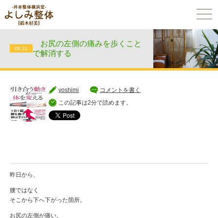
togg
navi
お尻の左側の痛みを歩くこと
08.31
で解消する
yoshimi
コメントを書く
この記事は2分で読めます。
昨日から、
腰ではなく
そこから下へ下がった箇所。
お尻の左側が痛い。