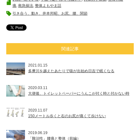
痛
,
救急操法
,
整体よもやま話
引き合う、動き、井本邦昭、お尻、腰、関節
関連記事
2021.01.15
多摩川を越えたあたりで咳が出始め日吉で眠くなる
2020.03.11
大便後、トイレットペーパーにうんこが付く時と付かない時
2020.11.07
150メートル歩くと右のお尻が痛くて歩けない
2019.06.19
「難治性」腰痛と整体（前編）