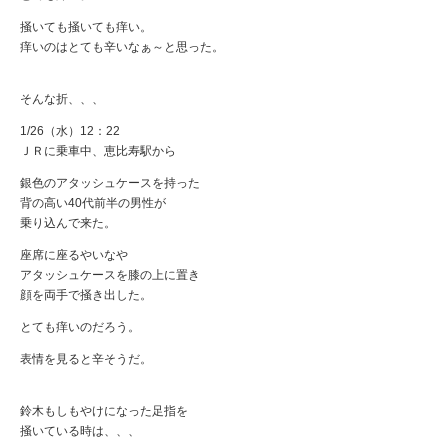
掻いても掻いても痒い。
痒いのはとても辛いなぁ～と思った。
そんな折、、、
1/26（水）12：22
ＪＲに乗車中、恵比寿駅から
銀色のアタッシュケースを持った
背の高い40代前半の男性が
乗り込んで来た。
座席に座るやいなや
アタッシュケースを膝の上に置き
顔を両手で掻き出した。
とても痒いのだろう。
表情を見ると辛そうだ。
鈴木もしもやけになった足指を
掻いている時は、、、