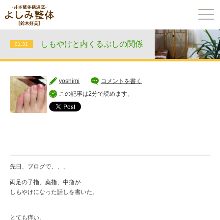
togg
navi
しもやけと内くるぶしの関係
01.31
yoshimi
コメントを書く
この記事は2分で読めます。
先日、ブログで、、、
両足の子指、薬指、中指が
しもやけになった話しを書いた。
とても痒い。