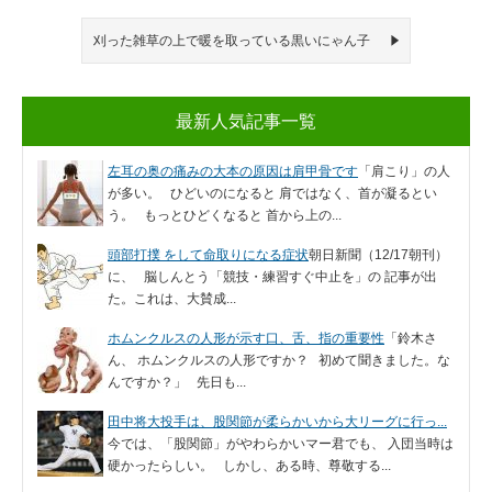
刈った雑草の上で暖を取っている黒いにゃん子
最新人気記事一覧
左耳の奥の痛みの大本の原因は肩甲骨です
「肩こり」の人
が多い。 ひどいのになると 肩ではなく、首が凝るとい
う。 もっとひどくなると 首から上の...
頭部打撲 をして命取りになる症状
朝日新聞（12/17朝刊）
に、 脳しんとう「競技・練習すぐ中止を」の 記事が出
た。これは、大賛成...
ホムンクルスの人形が示す口、舌、指の重要性
「鈴木さ
ん、 ホムンクルスの人形ですか？ 初めて聞きました。な
んですか？」 先日も...
田中将大投手は、股関節が柔らかいから大リーグに行っ...
今では、「股関節」がやわらかいマー君でも、 入団当時は
硬かったらしい。 しかし、ある時、尊敬する...