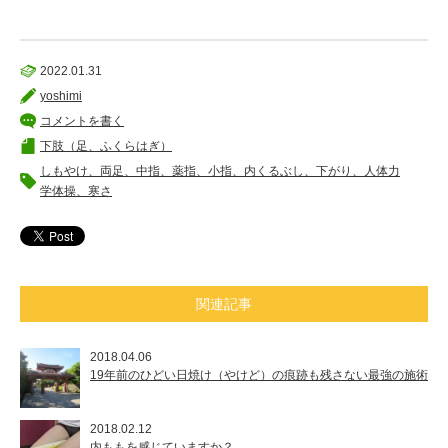
2022.01.31
yoshimi
コメントを書く
下肢（足、ふくらはぎ）
しもやけ、両足、中指、薬指、小指、内くるぶし、下がり、人体力
学体操、寒さ
関連記事
2018.04.06
19年前のひどい日焼け（やけど）の痕跡も残さない最強の施術
2018.02.12
内ももを感じていますか？