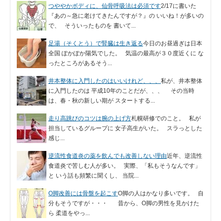
つややかボディに、仙骨呼吸法は必須です
2/17に書いた
『あの～急に老けてきたんですが？』の いいね！が多いの
で、 そういったものを 書いて...
足湯（そくとう）で腎臓は生き返る
今日のお昼過ぎは日本
全国 ぽかぽか陽気でした。 気温の最高が３０度近くに な
ったところがあるそう...
井本整体に入門したのはいいけれど、、、
私が、井本整体
に入門したのは 平成10年のことだが、、、 その当時
は、春・秋の新しい期が スタートする...
走り高跳びのコツは腕の上げ方
札幌研修でのこと。 私が
担当しているグループに 女子高生がいた。 スラっとした
感じ...
逆流性食道炎の薬を飲んでも改善しない理由
近年、逆流性
食道炎で苦しむ人が多い。 実際、「私もそうなんです」
と いう話も頻繁に聞くし、 当院...
O脚改善には骨盤を起こす
O脚の人はかなり多いです。 自
分もそうですが・・・ 昔から、O脚の男性を見かけた
ら 柔道をやっ...