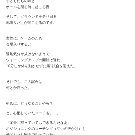
子どもたちの声と
ボールを蹴る時に起こる音
そして、グラウンドを走り回る
地鳴りだけが聞こえるのです。
実際に、ゲームのため
会場入りすると
遠足気分が抜けないようで
ウォーミングアップの開始は遅れ、
10分しか体を動かせずに第1試合を迎えた。
それでも、この試合は
何とか勝った。
初めは、どうなることやら？
と、心配していたコーチも、、、
「案外、黙っていてもできるんだなあ。
ポジショニングのコーチング（互いの声かけ）も
子どもたち同士でやっていた」