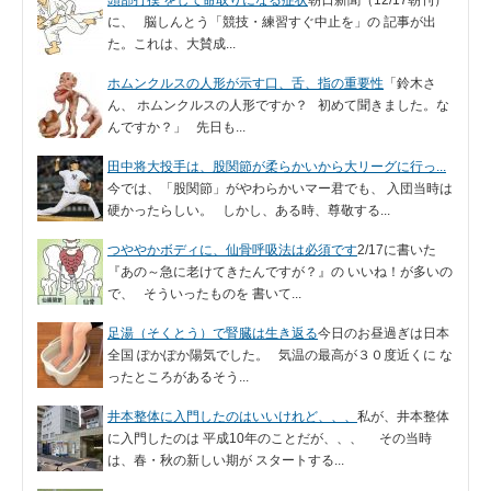
に、 脳しんとう「競技・練習すぐ中止を」の 記事が出
た。これは、大賛成...
ホムンクルスの人形が示す口、舌、指の重要性
「鈴木さ
ん、 ホムンクルスの人形ですか？ 初めて聞きました。な
んですか？」 先日も...
田中将大投手は、股関節が柔らかいから大リーグに行っ...
今では、「股関節」がやわらかいマー君でも、 入団当時は
硬かったらしい。 しかし、ある時、尊敬する...
つややかボディに、仙骨呼吸法は必須です
2/17に書いた
『あの～急に老けてきたんですが？』の いいね！が多いの
で、 そういったものを 書いて...
足湯（そくとう）で腎臓は生き返る
今日のお昼過ぎは日本
全国 ぽかぽか陽気でした。 気温の最高が３０度近くに な
ったところがあるそう...
井本整体に入門したのはいいけれど、、、
私が、井本整体
に入門したのは 平成10年のことだが、、、 その当時
は、春・秋の新しい期が スタートする...