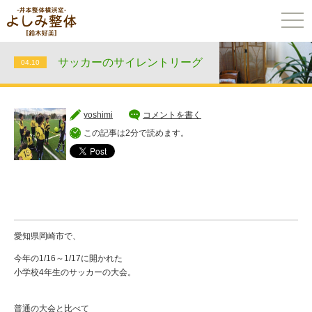
togg
navi
サッカーのサイレントリーグ
04.10
yoshimi
コメントを書く
この記事は2分で読めます。
愛知県岡崎市で、
今年の1/16～1/17に開かれた
小学校4年生のサッカーの大会。
普通の大会と比べて