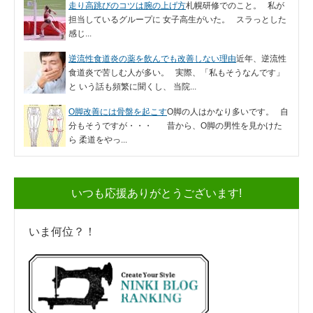
走り高跳びのコツは腕の上げ方
札幌研修でのこと。 私が
担当しているグループに 女子高生がいた。 スラっとした
感じ...
逆流性食道炎の薬を飲んでも改善しない理由
近年、逆流性
食道炎で苦しむ人が多い。 実際、「私もそうなんです」
と いう話も頻繁に聞くし、 当院...
O脚改善には骨盤を起こす
O脚の人はかなり多いです。 自
分もそうですが・・・ 昔から、O脚の男性を見かけた
ら 柔道をやっ...
いつも応援ありがとうございます!
いま何位？！