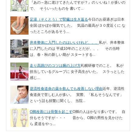
『あの～急に老けてきたんですが？』の いいね！が多いの
で、 そういったものを 書いて...
足湯（そくとう）で腎臓は生き返る
今日のお昼過ぎは日本
全国 ぽかぽか陽気でした。 気温の最高が３０度近くに な
ったところがあるそう...
井本整体に入門したのはいいけれど、、、
私が、井本整体
に入門したのは 平成10年のことだが、、、 その当時
は、春・秋の新しい期が スタートする...
走り高跳びのコツは腕の上げ方
札幌研修でのこと。 私が
担当しているグループに 女子高生がいた。 スラっとした
感じ...
逆流性食道炎の薬を飲んでも改善しない理由
近年、逆流性
食道炎で苦しむ人が多い。 実際、「私もそうなんです」
と いう話も頻繁に聞くし、 当院...
O脚改善には骨盤を起こす
O脚の人はかなり多いです。 自
分もそうですが・・・ 昔から、O脚の男性を見かけた
ら 柔道をやっ...