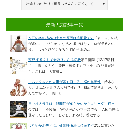
鎌倉ものがたり（黄泉もそんなに悪くない）
最新人気記事一覧
左耳の奥の痛みの大本の原因は肩甲骨です
「肩こり」の人
が多い。 ひどいのになると 肩ではなく、首が凝るとい
う。 もっとひどくなると 首から上の...
頭部打撲 をして命取りになる症状
朝日新聞（12/17朝刊）
に、 脳しんとう「競技・練習すぐ中止を」の 記事が出
た。これは、大賛成...
ホムンクルスの人形が示す口、舌、指の重要性
「鈴木さ
ん、 ホムンクルスの人形ですか？ 初めて聞きました。な
んですか？」 先日も...
田中将大投手は、股関節が柔らかいから大リーグに行っ...
今では、「股関節」がやわらかいマー君でも、 入団当時は
硬かったらしい。 しかし、ある時、尊敬する...
つややかボディに、仙骨呼吸法は必須です
2/17に書いた