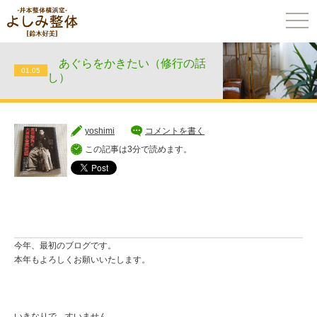
togg
navi
あぐらをかきたい（修行の話
01.05
し）
yoshimi
コメントを書く
この記事は3分で読めます。
今年、最初のブログです。
本年もよろしくお願いいたします。
いきなりで、すいません。