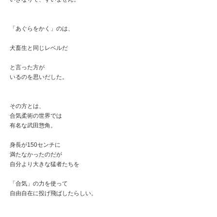
「あぐらをかく」のは、
犬畜生と同じレベルだ
と言った方が
いるのを思いだした。
その方とは、
合気柔術の世界では
有名な武田惣角。
身長が150センチに
満たなかったのだが
自分より大きな猛者たちを
「合気」の力を使って
自由自在に投げ飛ばしたらしい。