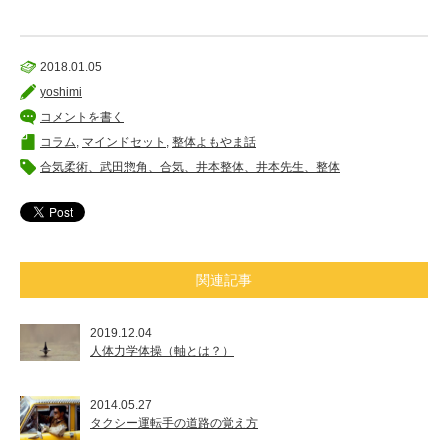
2018.01.05
yoshimi
コメントを書く
コラム
,
マインドセット
,
整体よもやま話
合気柔術、武田惣角、合気、井本整体、井本先生、整体
関連記事
2019.12.04
人体力学体操（軸とは？）
2014.05.27
タクシー運転手の道路の覚え方