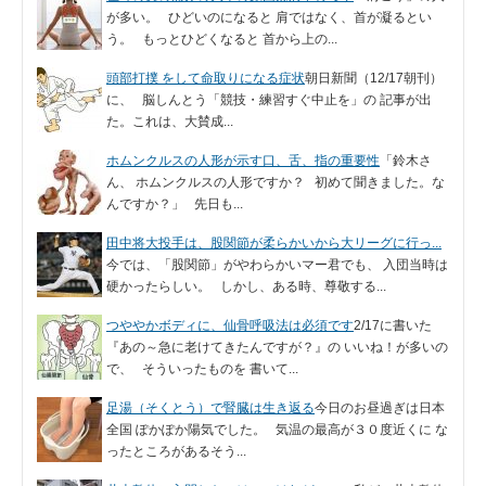
が多い。 ひどいのになると 肩ではなく、首が凝るとい
う。 もっとひどくなると 首から上の...
頭部打撲 をして命取りになる症状
朝日新聞（12/17朝刊）
に、 脳しんとう「競技・練習すぐ中止を」の 記事が出
た。これは、大賛成...
ホムンクルスの人形が示す口、舌、指の重要性
「鈴木さ
ん、 ホムンクルスの人形ですか？ 初めて聞きました。な
んですか？」 先日も...
田中将大投手は、股関節が柔らかいから大リーグに行っ...
今では、「股関節」がやわらかいマー君でも、 入団当時は
硬かったらしい。 しかし、ある時、尊敬する...
つややかボディに、仙骨呼吸法は必須です
2/17に書いた
『あの～急に老けてきたんですが？』の いいね！が多いの
で、 そういったものを 書いて...
足湯（そくとう）で腎臓は生き返る
今日のお昼過ぎは日本
全国 ぽかぽか陽気でした。 気温の最高が３０度近くに な
ったところがあるそう...