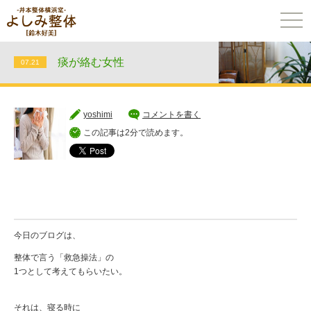
togg
navi
痰が絡む女性
07.21
yoshimi
コメントを書く
この記事は2分で読めます。
今日のブログは、
整体で言う「救急操法」の
1つとして考えてもらいたい。
それは、寝る時に