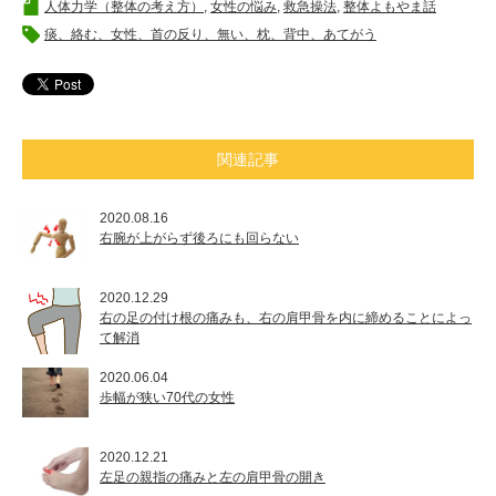
人体力学（整体の考え方）
,
女性の悩み
,
救急操法
,
整体よもやま話
痰、絡む、女性、首の反り、無い、枕、背中、あてがう
関連記事
2020.08.16
右腕が上がらず後ろにも回らない
2020.12.29
右の足の付け根の痛みも、右の肩甲骨を内に締めることによっ
て解消
2020.06.04
歩幅が狭い70代の女性
2020.12.21
左足の親指の痛みと左の肩甲骨の開き