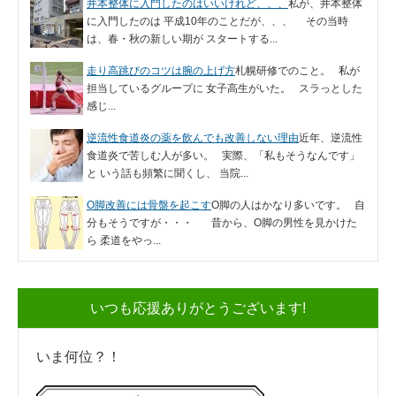
井本整体に入門したのはいいけれど、、、
私が、井本整体
に入門したのは 平成10年のことだが、、、 その当時
は、春・秋の新しい期が スタートする...
走り高跳びのコツは腕の上げ方
札幌研修でのこと。 私が
担当しているグループに 女子高生がいた。 スラっとした
感じ...
逆流性食道炎の薬を飲んでも改善しない理由
近年、逆流性
食道炎で苦しむ人が多い。 実際、「私もそうなんです」
と いう話も頻繁に聞くし、 当院...
O脚改善には骨盤を起こす
O脚の人はかなり多いです。 自
分もそうですが・・・ 昔から、O脚の男性を見かけた
ら 柔道をやっ...
いつも応援ありがとうございます!
いま何位？！