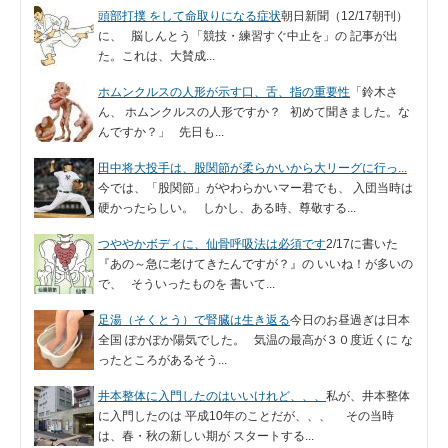
頭部打撲 をして命取りになる症状
朝日新聞（12/17朝刊）
に、 脳しんとう「競技・練習すぐ中止を」の 記事が出
た。これは、大賛成...
ホムンクルスの人形が示す口、舌、指の重要性
「鈴木さ
ん、 ホムンクルスの人形ですか？ 初めて聞きました。な
んですか？」 先日も...
田中将大投手は、股関節が柔らかいから大リーグに行っ...
今では、「股関節」がやわらかいマー君でも、 入団当時は
硬かったらしい。 しかし、ある時、尊敬する...
つややかボディに、仙骨呼吸法は必須です
2/17に書いた
『あの～急に老けてきたんですが？』の いいね！が多いの
で、 そういったものを 書いて...
足湯（そくとう）で腎臓は生き返る
今日のお昼過ぎは日本
全国 ぽかぽか陽気でした。 気温の最高が３０度近くに な
ったところがあるそう...
井本整体に入門したのはいいけれど、、、
私が、井本整体
に入門したのは 平成10年のことだが、、、 その当時
は、春・秋の新しい期が スタートする...