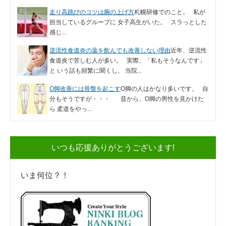
走り高跳びのコツは腕の上げ方
札幌研修でのこと。 私が
担当しているグループに 女子高生がいた。 スラっとした
感じ...
逆流性食道炎の薬を飲んでも改善しない理由
近年、逆流性
食道炎で苦しむ人が多い。 実際、「私もそうなんです」
と いう話も頻繁に聞くし、 当院...
O脚改善には骨盤を起こす
O脚の人はかなり多いです。 自
分もそうですが・・・ 昔から、O脚の男性を見かけた
ら 柔道をやっ...
いつも応援ありがとうございます!
いま何位？！