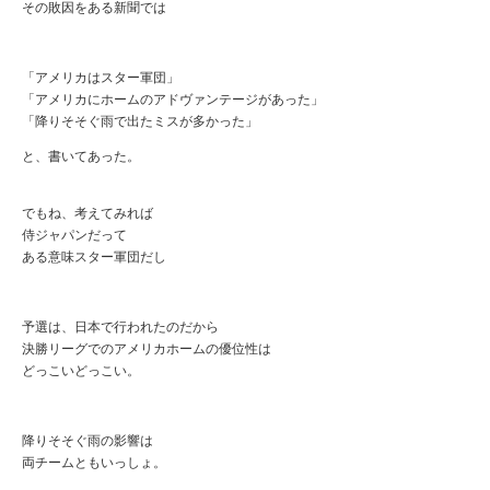
その敗因をある新聞では
「アメリカはスター軍団」
「アメリカにホームのアドヴァンテージがあった」
「降りそそぐ雨で出たミスが多かった」
と、書いてあった。
でもね、考えてみれば
侍ジャパンだって
ある意味スター軍団だし
予選は、日本で行われたのだから
決勝リーグでのアメリカホームの優位性は
どっこいどっこい。
降りそそぐ雨の影響は
両チームともいっしょ。