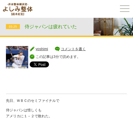
togg
navi
侍ジャパンは疲れていた
03.25
yoshimi
コメントを書く
この記事は3分で読めます。
先日、ＷＢＣのセミファイナルで
侍ジャパンは惜しくも
アメリカに１－２で敗れた。