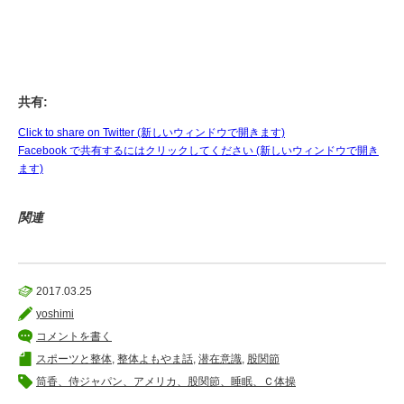
共有:
Click to share on Twitter (新しいウィンドウで開きます)
Facebook で共有するにはクリックしてください (新しいウィンドウで開き
ます)
関連
2017.03.25
yoshimi
コメントを書く
スポーツと整体
,
整体よもやま話
,
潜在意識
,
股関節
筒香、侍ジャパン、アメリカ、股関節、睡眠、Ｃ体操