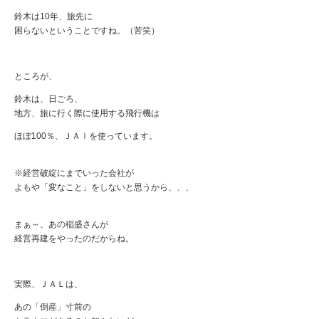
鈴木は10年、旅先に
困らないということですね。（苦笑）
ところが、
鈴木は、日ごろ、
地方、旅に行く際に使用する飛行機は
ほぼ100％、ＪＡｌを使っています。
※経営破綻にまでいった会社が
よもや「変なこと」をしないと思うから、、、
まぁ～、あの稲盛さんが
経営再建をやったのだからね。
実際、ＪＡＬは、
あの「倒産」寸前の