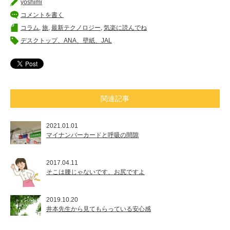
yoshimi
コメントを書く
コラム
,
旅
,
最新テクノロジー
,
気楽に読んでね
デスクトップ、ANA、壁紙、JAL
関連記事
2021.01.01
マイナンバーカードと呼吸の間隙
2017.04.11
そこは腰じゃないです、お尻ですよ
2019.10.20
井本先生から見てもらっている安心感