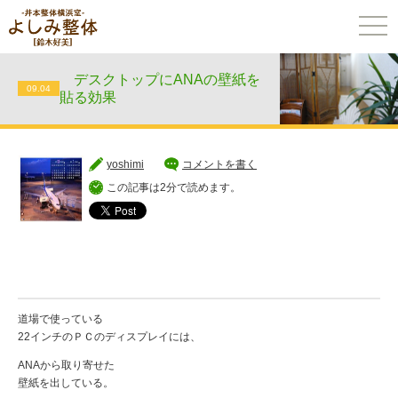
togg
navi
デスクトップにANAの壁紙を
09.04
貼る効果
yoshimi
コメントを書く
この記事は2分で読めます。
道場で使っている
22インチのＰＣのディスプレイには、
ANAから取り寄せた
壁紙を出している。