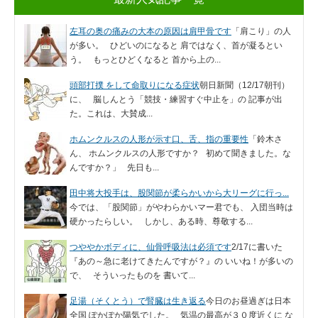
左耳の奥の痛みの大本の原因は肩甲骨です
「肩こり」の人
が多い。 ひどいのになると 肩ではなく、首が凝るとい
う。 もっとひどくなると 首から上の...
頭部打撲 をして命取りになる症状
朝日新聞（12/17朝刊）
に、 脳しんとう「競技・練習すぐ中止を」の 記事が出
た。これは、大賛成...
ホムンクルスの人形が示す口、舌、指の重要性
「鈴木さ
ん、 ホムンクルスの人形ですか？ 初めて聞きました。な
んですか？」 先日も...
田中将大投手は、股関節が柔らかいから大リーグに行っ...
今では、「股関節」がやわらかいマー君でも、 入団当時は
硬かったらしい。 しかし、ある時、尊敬する...
つややかボディに、仙骨呼吸法は必須です
2/17に書いた
『あの～急に老けてきたんですが？』の いいね！が多いの
で、 そういったものを 書いて...
足湯（そくとう）で腎臓は生き返る
今日のお昼過ぎは日本
全国 ぽかぽか陽気でした。 気温の最高が３０度近くに な