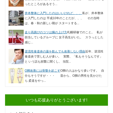
ったところがあるそう...
井本整体に入門したのはいいけれど、、、
私が、井本整体
に入門したのは 平成10年のことだが、、、 その当時
は、春・秋の新しい期が スタートする...
走り高跳びのコツは腕の上げ方
札幌研修でのこと。 私が
担当しているグループに 女子高生がいた。 スラっとした
感じ...
逆流性食道炎の薬を飲んでも改善しない理由
近年、逆流性
食道炎で苦しむ人が多い。 実際、「私もそうなんです」
と いう話も頻繁に聞くし、 当院...
O脚改善には骨盤を起こす
O脚の人はかなり多いです。 自
分もそうですが・・・ 昔から、O脚の男性を見かけた
ら 柔道をやっ...
いつも応援ありがとうございます!