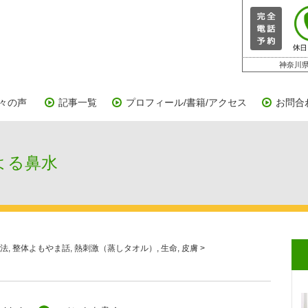
神奈川県
々の声
記事一覧
プロフィール/書籍/アクセス
お問合
よる鼻水
法
,
整体よもやま話
,
熱刺激（蒸しタオル）
,
生命
,
皮膚
>