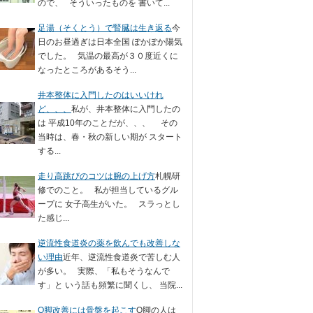
ので、 そういったものを 書いて...
足湯（そくとう）で腎臓は生き返る
今
日のお昼過ぎは日本全国 ぽかぽか陽気
でした。 気温の最高が３０度近くに
なったところがあるそう...
井本整体に入門したのはいいけれ
ど、、、
私が、井本整体に入門したの
は 平成10年のことだが、、、 その
当時は、春・秋の新しい期が スタート
する...
走り高跳びのコツは腕の上げ方
札幌研
修でのこと。 私が担当しているグル
ープに 女子高生がいた。 スラっとし
た感じ...
逆流性食道炎の薬を飲んでも改善しな
い理由
近年、逆流性食道炎で苦しむ人
が多い。 実際、「私もそうなんで
す」と いう話も頻繁に聞くし、 当院...
O脚改善には骨盤を起こす
O脚の人は