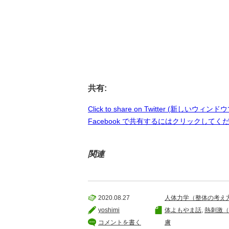
共有:
Click to share on Twitter (新しいウィ
Facebook で共有するにはクリックしてく
関連
2020.08.27
人体力学（整体の考え
yoshimi
体よもやま話
,
熱刺激（
コメントを書く
膚