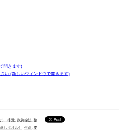
ンドウで開きます)
ださい (新しいウィンドウで開きます)
方）
,
排泄
,
救急操法
,
整
蒸しタオル）
,
生命
,
皮