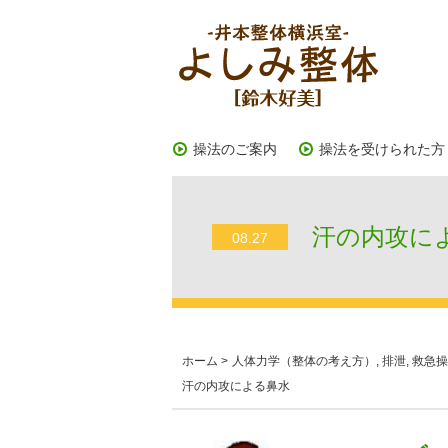
操法のご案内
操法を受けられた方
汗の内攻に
08.27
ホーム
>
人体力学（整体の考え方）
,
排泄
,
救急操
汗の内攻による鼻水