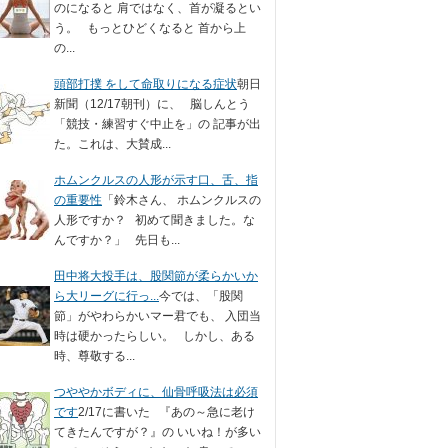
のになると 肩ではなく、首が凝るとい
う。 もっとひどくなると 首から上
の...
頭部打撲 をして命取りになる症状
朝日
新聞（12/17朝刊）に、 脳しんとう
「競技・練習すぐ中止を」の 記事が出
た。これは、大賛成...
ホムンクルスの人形が示す口、舌、指
の重要性
「鈴木さん、 ホムンクルスの
人形ですか？ 初めて聞きました。な
んですか？」 先日も...
田中将大投手は、股関節が柔らかいか
ら大リーグに行っ...
今では、「股関
節」がやわらかいマー君でも、 入団当
時は硬かったらしい。 しかし、ある
時、尊敬する...
つややかボディに、仙骨呼吸法は必須
です
2/17に書いた 『あの～急に老け
てきたんですが？』の いいね！が多い