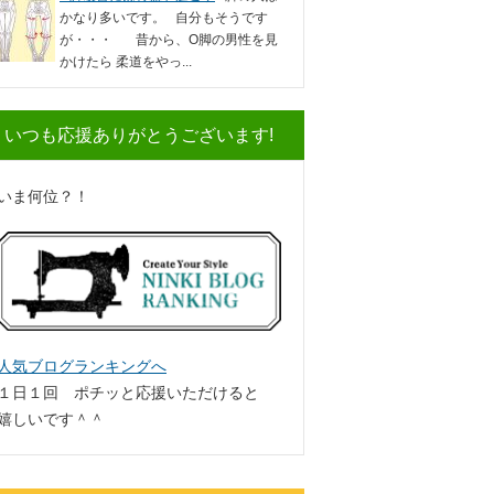
かなり多いです。 自分もそうです
が・・・ 昔から、O脚の男性を見
かけたら 柔道をやっ...
いつも応援ありがとうございます!
いま何位？！
人気ブログランキングへ
１日１回 ポチッと応援いただけると
嬉しいです＾＾