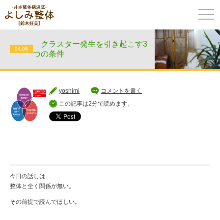
togg
navi
クラスター発生を引き起こす3
04.05
つの条件
yoshimi
コメントを書く
この記事は2分で読めます。
今日の話しは
整体と全く関係が無い。
その前提で読んでほしい。