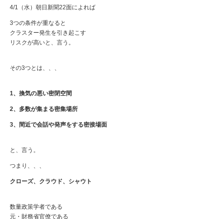
4/1（水）朝日新聞22面によれば
3つの条件が重なると
クラスター発生を引き起こす
リスクが高いと、言う。
その3つとは、、、
1、換気の悪い密閉空間
2、多数が集まる密集場所
3、間近で会話や発声をする密接場面
と、言う。
つまり、、、
クローズ、クラウド、シャウト
数量政策学者である
元・財務省官僚である