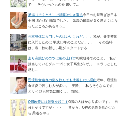
で、 そういったものを 書いて...
足湯（そくとう）で腎臓は生き返る
今日のお昼過ぎは日本
全国 ぽかぽか陽気でした。 気温の最高が３０度近くに な
ったところがあるそう...
井本整体に入門したのはいいけれど、、、
私が、井本整体
に入門したのは 平成10年のことだが、、、 その当時
は、春・秋の新しい期が スタートする...
走り高跳びのコツは腕の上げ方
札幌研修でのこと。 私が
担当しているグループに 女子高生がいた。 スラっとした
感じ...
逆流性食道炎の薬を飲んでも改善しない理由
近年、逆流性
食道炎で苦しむ人が多い。 実際、「私もそうなんです」
と いう話も頻繁に聞くし、 当院...
O脚改善には骨盤を起こす
O脚の人はかなり多いです。 自
分もそうですが・・・ 昔から、O脚の男性を見かけた
ら 柔道をやっ...