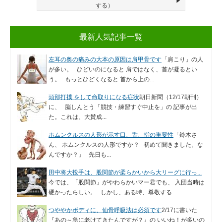
する）
最新人気記事一覧
左耳の奥の痛みの大本の原因は肩甲骨です
「肩こり」の人
が多い。 ひどいのになると 肩ではなく、首が凝るとい
う。 もっとひどくなると 首から上の...
頭部打撲 をして命取りになる症状
朝日新聞（12/17朝刊）
に、 脳しんとう「競技・練習すぐ中止を」の 記事が出
た。これは、大賛成...
ホムンクルスの人形が示す口、舌、指の重要性
「鈴木さ
ん、 ホムンクルスの人形ですか？ 初めて聞きました。な
んですか？」 先日も...
田中将大投手は、股関節が柔らかいから大リーグに行っ...
今では、「股関節」がやわらかいマー君でも、 入団当時は
硬かったらしい。 しかし、ある時、尊敬する...
つややかボディに、仙骨呼吸法は必須です
2/17に書いた
『あの～急に老けてきたんですが？』の いいね！が多いの