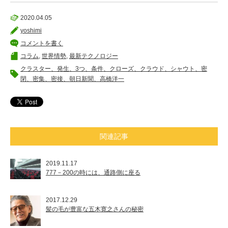
2020.04.05
yoshimi
コメントを書く
コラム
,
世界情勢
,
最新テクノロジー
クラスター、発生、3つ、条件、クローズ、クラウド、シャウト、密
閉、密集、密接、朝日新聞、高橋洋一
関連記事
2019.11.17
777－200の時には、通路側に座る
2017.12.29
髪の毛が豊富な五木寛之さんの秘密