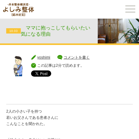
togg
navi
ママに抱っこしてもらいたい
10.03
気になる理由
yoshimi
コメントを書く
この記事は2分で読めます。
2人の小さい子を持つ
若いお父さんである患者さんに
こんなことを聞かれた。