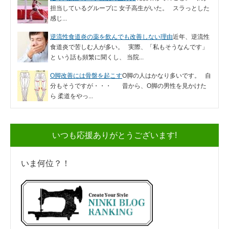
担当しているグループに 女子高生がいた。 スラっとした
感じ...
逆流性食道炎の薬を飲んでも改善しない理由
近年、逆流性
食道炎で苦しむ人が多い。 実際、「私もそうなんです」
と いう話も頻繁に聞くし、 当院...
O脚改善には骨盤を起こす
O脚の人はかなり多いです。 自
分もそうですが・・・ 昔から、O脚の男性を見かけた
ら 柔道をやっ...
いつも応援ありがとうございます!
いま何位？！