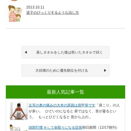
2013.10.11
逆子のびっくりするような治し方
蒸しタオルをした後は乾いたタオルで拭く
大目標のために優先順位を付ける
最新人気記事一覧
左耳の奥の痛みの大本の原因は肩甲骨です
「肩こり」の人
が多い。 ひどいのになると 肩ではなく、首が凝るとい
う。 もっとひどくなると 首から上の...
頭部打撲 をして命取りになる症状
朝日新聞（12/17朝刊）