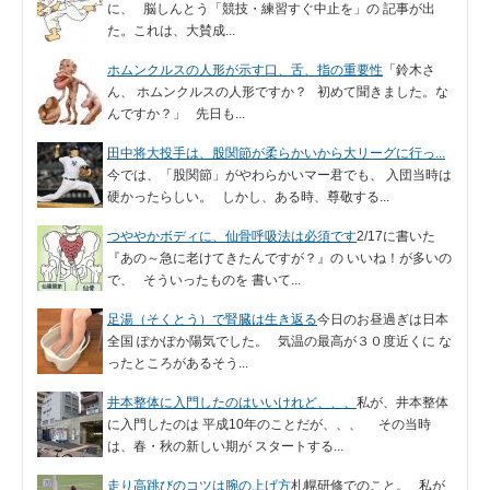
に、 脳しんとう「競技・練習すぐ中止を」の 記事が出
た。これは、大賛成...
ホムンクルスの人形が示す口、舌、指の重要性
「鈴木さ
ん、 ホムンクルスの人形ですか？ 初めて聞きました。な
んですか？」 先日も...
田中将大投手は、股関節が柔らかいから大リーグに行っ...
今では、「股関節」がやわらかいマー君でも、 入団当時は
硬かったらしい。 しかし、ある時、尊敬する...
つややかボディに、仙骨呼吸法は必須です
2/17に書いた
『あの～急に老けてきたんですが？』の いいね！が多いの
で、 そういったものを 書いて...
足湯（そくとう）で腎臓は生き返る
今日のお昼過ぎは日本
全国 ぽかぽか陽気でした。 気温の最高が３０度近くに な
ったところがあるそう...
井本整体に入門したのはいいけれど、、、
私が、井本整体
に入門したのは 平成10年のことだが、、、 その当時
は、春・秋の新しい期が スタートする...
走り高跳びのコツは腕の上げ方
札幌研修でのこと。 私が