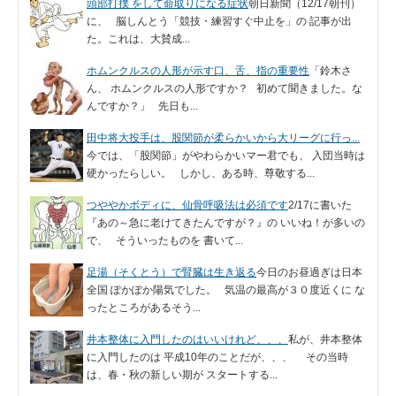
頭部打撲 をして命取りになる症状
朝日新聞（12/17朝刊）
に、 脳しんとう「競技・練習すぐ中止を」の 記事が出
た。これは、大賛成...
ホムンクルスの人形が示す口、舌、指の重要性
「鈴木さ
ん、 ホムンクルスの人形ですか？ 初めて聞きました。な
んですか？」 先日も...
田中将大投手は、股関節が柔らかいから大リーグに行っ...
今では、「股関節」がやわらかいマー君でも、 入団当時は
硬かったらしい。 しかし、ある時、尊敬する...
つややかボディに、仙骨呼吸法は必須です
2/17に書いた
『あの～急に老けてきたんですが？』の いいね！が多いの
で、 そういったものを 書いて...
足湯（そくとう）で腎臓は生き返る
今日のお昼過ぎは日本
全国 ぽかぽか陽気でした。 気温の最高が３０度近くに な
ったところがあるそう...
井本整体に入門したのはいいけれど、、、
私が、井本整体
に入門したのは 平成10年のことだが、、、 その当時
は、春・秋の新しい期が スタートする...