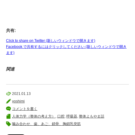
共有:
Click to share on Twitter (新しいウィンドウで開きます)
Facebook で共有するにはクリックしてください (新しいウィンドウで開き
ます)
関連
2021.01.13
yoshimi
コメントを書く
人体力学（整体の考え方）
,
口腔
,
呼吸器
,
整体よもやま話
噛み合わせ、歯、あご、鎖骨、胸鎖乳突筋