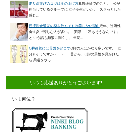
走り高跳びのコツは腕の上げ方
札幌研修でのこと。 私が
担当しているグループに 女子高生がいた。 スラっとした
感じ...
逆流性食道炎の薬を飲んでも改善しない理由
近年、逆流性
食道炎で苦しむ人が多い。 実際、「私もそうなんです」
と いう話も頻繁に聞くし、 当院...
O脚改善には骨盤を起こす
O脚の人はかなり多いです。 自
分もそうですが・・・ 昔から、O脚の男性を見かけた
ら 柔道をやっ...
いつも応援ありがとうございます!
いま何位？！