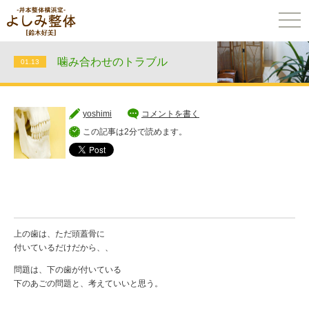
togg
navi
噛み合わせのトラブル
01.13
yoshimi
コメントを書く
この記事は2分で読めます。
上の歯は、ただ頭蓋骨に
付いているだけだから、、
問題は、下の歯が付いている
下のあごの問題と、考えていいと思う。