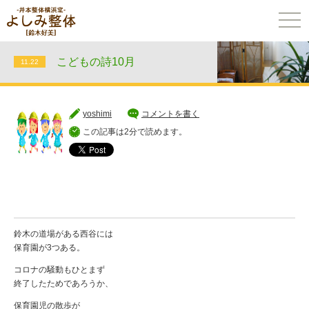
togg
navi
こどもの詩10月
11.22
yoshimi
コメントを書く
この記事は2分で読めます。
鈴木の道場がある西谷には
保育園が3つある。
コロナの騒動もひとまず
終了したためであろうか、
保育園児の散歩が