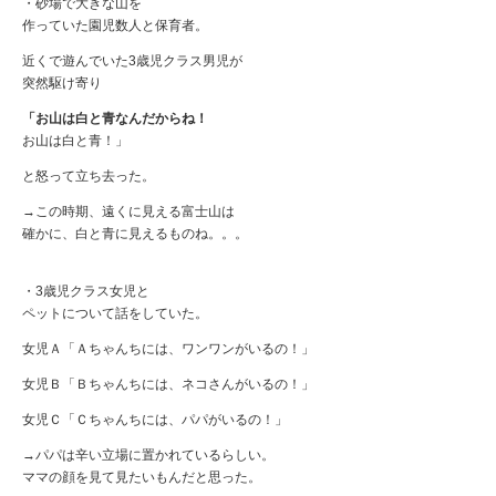
・砂場で大きな山を
作っていた園児数人と保育者。
近くで遊んでいた3歳児クラス男児が
突然駆け寄り
「お山は白と青なんだからね！
お山は白と青！」
と怒って立ち去った。
→この時期、遠くに見える富士山は
確かに、白と青に見えるものね。。。
・3歳児クラス女児と
ペットについて話をしていた。
女児Ａ「Ａちゃんちには、ワンワンがいるの！」
女児Ｂ「Ｂちゃんちには、ネコさんがいるの！」
女児Ｃ「Ｃちゃんちには、パパがいるの！」
→パパは辛い立場に置かれているらしい。
ママの顔を見て見たいもんだと思った。