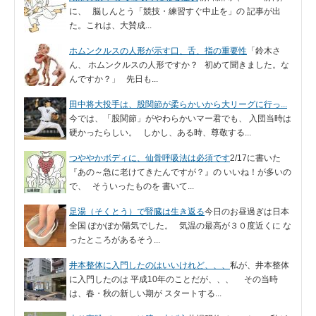
に、 脳しんとう「競技・練習すぐ中止を」の 記事が出
た。これは、大賛成...
ホムンクルスの人形が示す口、舌、指の重要性
「鈴木さ
ん、 ホムンクルスの人形ですか？ 初めて聞きました。な
んですか？」 先日も...
田中将大投手は、股関節が柔らかいから大リーグに行っ...
今では、「股関節」がやわらかいマー君でも、 入団当時は
硬かったらしい。 しかし、ある時、尊敬する...
つややかボディに、仙骨呼吸法は必須です
2/17に書いた
『あの～急に老けてきたんですが？』の いいね！が多いの
で、 そういったものを 書いて...
足湯（そくとう）で腎臓は生き返る
今日のお昼過ぎは日本
全国 ぽかぽか陽気でした。 気温の最高が３０度近くに な
ったところがあるそう...
井本整体に入門したのはいいけれど、、、
私が、井本整体
に入門したのは 平成10年のことだが、、、 その当時
は、春・秋の新しい期が スタートする...