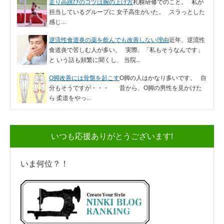
走り高跳びのコツは腕の上げ方
札幌研修でのこと。 私が
担当しているグループに 女子高生がいた。 スラっとした
感じ...
逆流性食道炎の薬を飲んでも改善しない理由
近年、逆流性
食道炎で苦しむ人が多い。 実際、「私もそうなんです」
と いう話も頻繁に聞くし、 当院...
O脚改善には骨盤を起こす
O脚の人はかなり多いです。 自
分もそうですが・・・ 昔から、O脚の男性を見かけた
ら 柔道をやっ...
いつも応援ありがとうございます!
いま何位？！