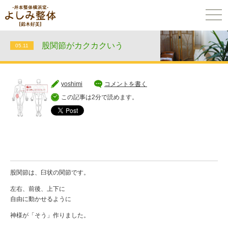
togg
navi
股関節がカクカクいう
05.11
yoshimi
コメントを書く
この記事は2分で読めます。
股関節は、臼状の関節です。
左右、前後、上下に
自由に動かせるように
神様が「そう」作りました。