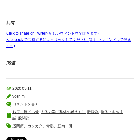
共有:
Click to share on Twitter (新しいウィンドウで開きます)
Facebook で共有するにはクリックしてください (新しいウィンドウで開き
ます)
関連
2020.05.11
yoshimi
コメントを書く
お尻、尾てい骨
,
人体力学（整体の考え方）
,
呼吸器
,
整体よもやま
話
,
股関節
股関節、カクカク、骨盤、筋肉、腱