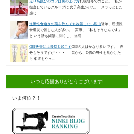
走り高跳びのコツは腕の上げ方
札幌研修でのこと。 私が
担当しているグループに 女子高生がいた。 スラっとした
感じ...
逆流性食道炎の薬を飲んでも改善しない理由
近年、逆流性
食道炎で苦しむ人が多い。 実際、「私もそうなんです」
と いう話も頻繁に聞くし、 当院...
O脚改善には骨盤を起こす
O脚の人はかなり多いです。 自
分もそうですが・・・ 昔から、O脚の男性を見かけた
ら 柔道をやっ...
いつも応援ありがとうございます!
いま何位？！