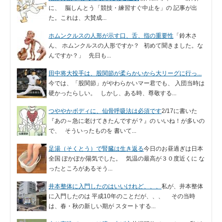
に、 脳しんとう「競技・練習すぐ中止を」の 記事が出
た。これは、大賛成...
ホムンクルスの人形が示す口、舌、指の重要性
「鈴木さ
ん、 ホムンクルスの人形ですか？ 初めて聞きました。な
んですか？」 先日も...
田中将大投手は、股関節が柔らかいから大リーグに行っ...
今では、「股関節」がやわらかいマー君でも、 入団当時は
硬かったらしい。 しかし、ある時、尊敬する...
つややかボディに、仙骨呼吸法は必須です
2/17に書いた
『あの～急に老けてきたんですが？』の いいね！が多いの
で、 そういったものを 書いて...
足湯（そくとう）で腎臓は生き返る
今日のお昼過ぎは日本
全国 ぽかぽか陽気でした。 気温の最高が３０度近くに な
ったところがあるそう...
井本整体に入門したのはいいけれど、、、
私が、井本整体
に入門したのは 平成10年のことだが、、、 その当時
は、春・秋の新しい期が スタートする...