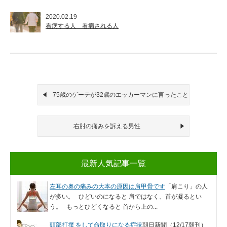
2020.02.19
看病する人 看病される人
75歳のゲーテが32歳のエッカーマンに言ったこと
右肘の痛みを訴える男性
最新人気記事一覧
左耳の奥の痛みの大本の原因は肩甲骨です
「肩こり」の人
が多い。 ひどいのになると 肩ではなく、首が凝るとい
う。 もっとひどくなると 首から上の...
頭部打撲 をして命取りになる症状
朝日新聞（12/17朝刊）