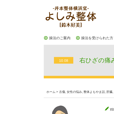
操法のご案内
操法を受けられた方
右ひざの痛み
10.08
ホーム
>
古傷
,
女性の悩み
,
整体よもやま話
,
肝臓
,
yo