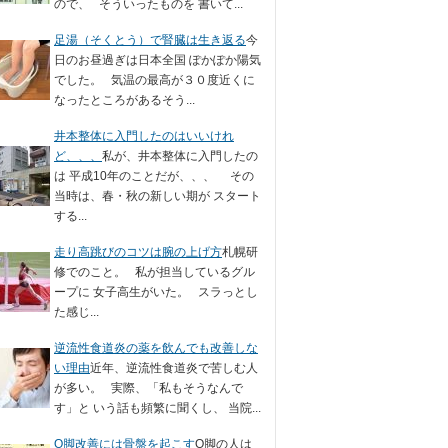
ので、 そういったものを 書いて...
足湯（そくとう）で腎臓は生き返る
今
日のお昼過ぎは日本全国 ぽかぽか陽気
でした。 気温の最高が３０度近くに
なったところがあるそう...
井本整体に入門したのはいいけれ
ど、、、
私が、井本整体に入門したの
は 平成10年のことだが、、、 その
当時は、春・秋の新しい期が スタート
する...
走り高跳びのコツは腕の上げ方
札幌研
修でのこと。 私が担当しているグル
ープに 女子高生がいた。 スラっとし
た感じ...
逆流性食道炎の薬を飲んでも改善しな
い理由
近年、逆流性食道炎で苦しむ人
が多い。 実際、「私もそうなんで
す」と いう話も頻繁に聞くし、 当院...
O脚改善には骨盤を起こす
O脚の人は