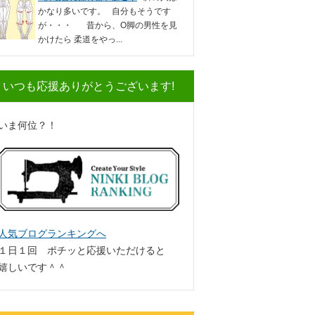
かなり多いです。 自分もそうです
が・・・ 昔から、O脚の男性を見
かけたら 柔道をやっ...
いつも応援ありがとうございます!
いま何位？！
人気ブログランキングへ
１日１回 ポチッと応援いただけると
嬉しいです＾＾