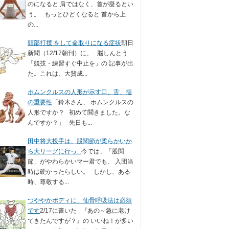
のになると 肩ではなく、首が凝るとい
う。 もっとひどくなると 首から上
の...
頭部打撲 をして命取りになる症状
朝日
新聞（12/17朝刊）に、 脳しんとう
「競技・練習すぐ中止を」の 記事が出
た。これは、大賛成...
ホムンクルスの人形が示す口、舌、指
の重要性
「鈴木さん、 ホムンクルスの
人形ですか？ 初めて聞きました。な
んですか？」 先日も...
田中将大投手は、股関節が柔らかいか
ら大リーグに行っ...
今では、「股関
節」がやわらかいマー君でも、 入団当
時は硬かったらしい。 しかし、ある
時、尊敬する...
つややかボディに、仙骨呼吸法は必須
です
2/17に書いた 『あの～急に老け
てきたんですが？』の いいね！が多い