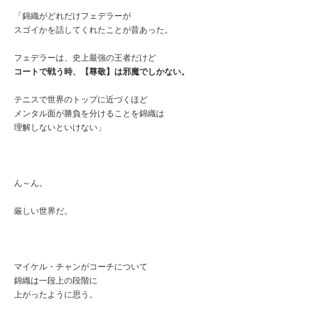
「錦織がどれだけフェデラーが
スゴイかを話してくれたことが昔あった。
フェデラーは、史上最強の王者だけど
コートで戦う時、【尊敬】は邪魔でしかない。
テニスで世界のトップに近づくほど
メンタル面が勝負を分けることを錦織は
理解しないといけない」
ん～ん。
厳しい世界だ。
マイケル・チャンがコーチについて
錦織は一段上の段階に
上がったように思う。