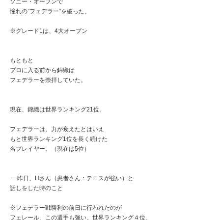
ソニー・オープンで
憧れの”フェデラー”を破った。
※グレード1は、4大オープン
もともと
プロに入る前から錦織は
フェデラーを崇拝していた。
現在、錦織は世界ランキング21位。
フェデラーは、力が衰えたとはいえ
もと世界ランキング1位を長く続けた
名プレイヤー。（現在は5位）
一昨日、Hさん（患者さん：テニスが強い）と
話しをした時のこと
※フェデラー戦勝利の前日に行われたのが
フェレール。この選手も強い。世界ランキング４位。