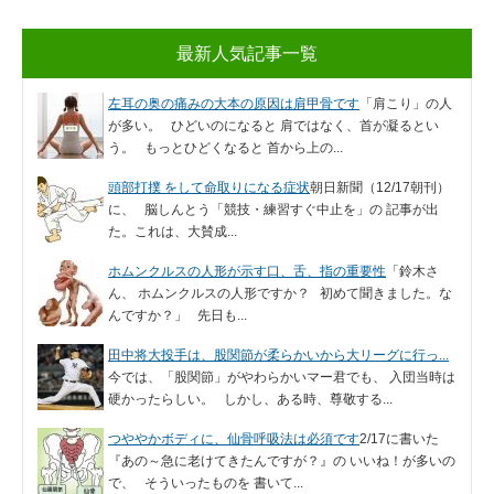
最新人気記事一覧
左耳の奥の痛みの大本の原因は肩甲骨です
「肩こり」の人
が多い。 ひどいのになると 肩ではなく、首が凝るとい
う。 もっとひどくなると 首から上の...
頭部打撲 をして命取りになる症状
朝日新聞（12/17朝刊）
に、 脳しんとう「競技・練習すぐ中止を」の 記事が出
た。これは、大賛成...
ホムンクルスの人形が示す口、舌、指の重要性
「鈴木さ
ん、 ホムンクルスの人形ですか？ 初めて聞きました。な
んですか？」 先日も...
田中将大投手は、股関節が柔らかいから大リーグに行っ...
今では、「股関節」がやわらかいマー君でも、 入団当時は
硬かったらしい。 しかし、ある時、尊敬する...
つややかボディに、仙骨呼吸法は必須です
2/17に書いた
『あの～急に老けてきたんですが？』の いいね！が多いの
で、 そういったものを 書いて...