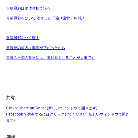
胃腸風邪は整体体操で治る
胃腸風邪をひいて 溜まった「偏り疲労」を 抜く
胃腸風邪をひく理由
胃腸炎の原因は肋骨が下がったから
胃腸の不調の改善には、胸郭を上げることが大事です
共有:
Click to share on Twitter (新しいウィンドウで開きます)
Facebook で共有するにはクリックしてください (新しいウィンドウで開き
ます)
関連