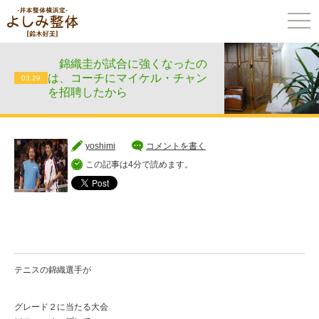
togg
navi
錦織圭が試合に強くなったの
は、コーチにマイケル・チャン
03.29
を招聘したから
yoshimi
コメントを書く
この記事は4分で読めます。
テニスの錦織選手が
グレード２に当たる大会