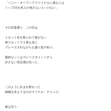
「ソニー・オープンでファイナルに進むには
トップ10を何人か倒さないといけない」
その言葉通り、この日は
１セット目を取られて後がない
第２セットで２度も先に
ブレークされながらも盛り返す粘り。
最終セットはブレークポイントすら
許さない安定感が光った。
このように生まれ変わった
錦織を支えてるのがマイケル・チャンだ。
彼は言う。