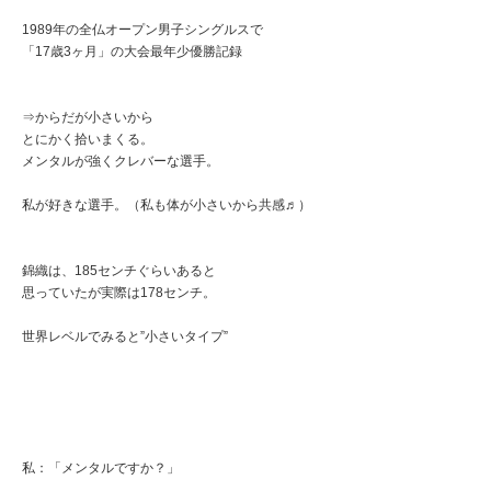
1989年の全仏オープン男子シングルスで
「17歳3ヶ月」の大会最年少優勝記録
⇒からだが小さいから
とにかく拾いまくる。
メンタルが強くクレバーな選手。
私が好きな選手。（私も体が小さいから共感♬）
錦織は、185センチぐらいあると
思っていたが実際は178センチ。
世界レベルでみると”小さいタイプ”
私：「メンタルですか？」