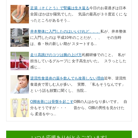
足湯（そくとう）で腎臓は生き返る
今日のお昼過ぎは日本
全国 ぽかぽか陽気でした。 気温の最高が３０度近くに な
ったところがあるそう...
井本整体に入門したのはいいけれど、、、
私が、井本整体
に入門したのは 平成10年のことだが、、、 その当時
は、春・秋の新しい期が スタートする...
走り高跳びのコツは腕の上げ方
札幌研修でのこと。 私が
担当しているグループに 女子高生がいた。 スラっとした
感じ...
逆流性食道炎の薬を飲んでも改善しない理由
近年、逆流性
食道炎で苦しむ人が多い。 実際、「私もそうなんです」
と いう話も頻繁に聞くし、 当院...
O脚改善には骨盤を起こす
O脚の人はかなり多いです。 自
分もそうですが・・・ 昔から、O脚の男性を見かけた
ら 柔道をやっ...
いつも応援ありがとうございます!