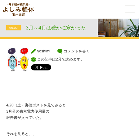
togg
navi
3月～4月は確かに寒かった
05.02
yoshimi
コメントを書く
この記事は2分で読めます。
4/20（土）郵便ポストを見てみると
3月分の東京電力使用量の
報告書が入っていた。
それを見ると、、、