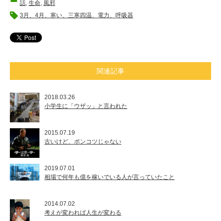
話
,
生命
,
風邪
3月、4月、寒い、三寒四温、電力、呼吸器
関連記事
2018.03.26
小学生に「ウザッ」と言われた
2015.07.19
古いけど、ポンコツじゃない
2019.07.01
相場で何年も億を稼いでいる人が言っていたこと
2014.07.02
考えが変われば人生が変わる