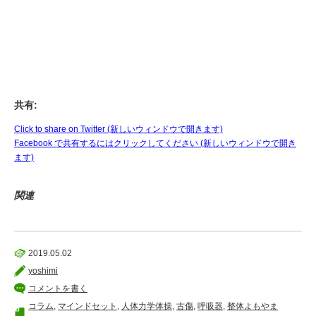
共有:
Click to share on Twitter (新しいウィンドウで開きます)
Facebook で共有するにはクリックしてください (新しいウィンドウで開き
ます)
関連
2019.05.02
yoshimi
コメントを書く
コラム
,
マインドセット
,
人体力学体操
,
古傷
,
呼吸器
,
整体よもやま