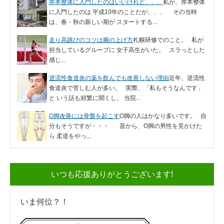
井本整体に入門したのはいいけれど、、、
私が、井本整体
に入門したのは 平成10年のことだが、、、 その当時
は、春・秋の新しい期が スタートする...
走り高跳びのコツは腕の上げ方
札幌研修でのこと。 私が
担当しているグループに 女子高生がいた。 スラっとした
感じ...
逆流性食道炎の薬を飲んでも改善しない理由
近年、逆流性
食道炎で苦しむ人が多い。 実際、「私もそうなんです」
と いう話も頻繁に聞くし、 当院...
O脚改善には骨盤を起こす
O脚の人はかなり多いです。 自
分もそうですが・・・ 昔から、O脚の男性を見かけた
ら 柔道をやっ...
いつも応援ありがとうございます!
いま何位？！