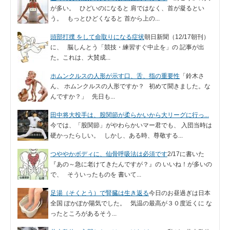
が多い。 ひどいのになると 肩ではなく、首が凝るとい
う。 もっとひどくなると 首から上の...
頭部打撲 をして命取りになる症状
朝日新聞（12/17朝刊）
に、 脳しんとう「競技・練習すぐ中止を」の 記事が出
た。これは、大賛成...
ホムンクルスの人形が示す口、舌、指の重要性
「鈴木さ
ん、 ホムンクルスの人形ですか？ 初めて聞きました。な
んですか？」 先日も...
田中将大投手は、股関節が柔らかいから大リーグに行っ...
今では、「股関節」がやわらかいマー君でも、 入団当時は
硬かったらしい。 しかし、ある時、尊敬する...
つややかボディに、仙骨呼吸法は必須です
2/17に書いた
『あの～急に老けてきたんですが？』の いいね！が多いの
で、 そういったものを 書いて...
足湯（そくとう）で腎臓は生き返る
今日のお昼過ぎは日本
全国 ぽかぽか陽気でした。 気温の最高が３０度近くに な
ったところがあるそう...