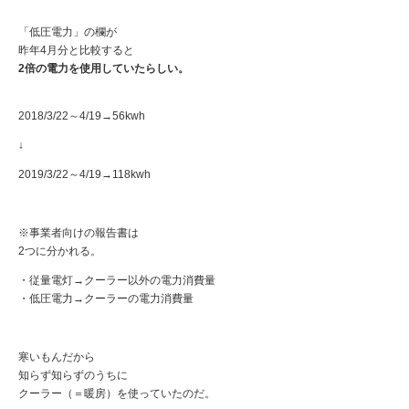
「低圧電力」の欄が
昨年4月分と比較すると
2倍の電力を使用していたらしい。
2018/3/22～4/19→56kwh
↓
2019/3/22～4/19→118kwh
※事業者向けの報告書は
2つに分かれる。
・従量電灯→クーラー以外の電力消費量
・低圧電力→クーラーの電力消費量
寒いもんだから
知らず知らずのうちに
クーラー（＝暖房）を使っていたのだ。