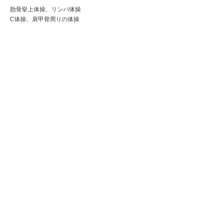
肋骨挙上体操、リンパ体操
C体操、肩甲骨周りの体操