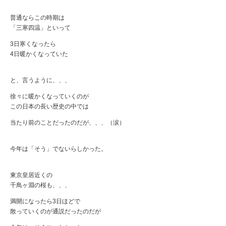
普通ならこの時期は
「三寒四温」といって
3日寒くなったら
4日暖かくなっていた
と、言うように、、、
徐々に暖かくなっていくのが
この日本の長い歴史の中では
当たり前のことだったのだが、、、（涙）
今年は「そう」でないらしかった。
東京皇居近くの
千鳥ヶ淵の桜も、、、
満開になったら3日ほどで
散っていくのが通説だったのだが