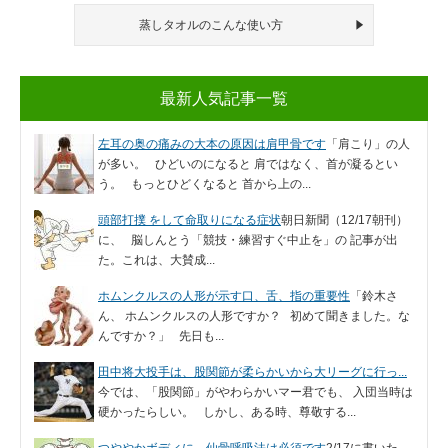
蒸しタオルのこんな使い方
最新人気記事一覧
左耳の奥の痛みの大本の原因は肩甲骨です
「肩こり」の人
が多い。 ひどいのになると 肩ではなく、首が凝るとい
う。 もっとひどくなると 首から上の...
頭部打撲 をして命取りになる症状
朝日新聞（12/17朝刊）
に、 脳しんとう「競技・練習すぐ中止を」の 記事が出
た。これは、大賛成...
ホムンクルスの人形が示す口、舌、指の重要性
「鈴木さ
ん、 ホムンクルスの人形ですか？ 初めて聞きました。な
んですか？」 先日も...
田中将大投手は、股関節が柔らかいから大リーグに行っ...
今では、「股関節」がやわらかいマー君でも、 入団当時は
硬かったらしい。 しかし、ある時、尊敬する...
つややかボディに、仙骨呼吸法は必須です
2/17に書いた