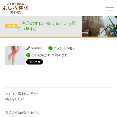
togg
navi
右足のすねが冷えるという男
10.10
性（60代）
yoshimi
コメントを書く
この記事は3分で読めます。
まずは、基本的な所から
確認をしたい。
右足のすねが冷えるのは