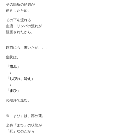
その箇所の筋肉が
硬直したため、
その下を流れる
血流、リンパの流れが
阻害されたから。
以前にも、書いたが、、、
症状は、
「痛み」
↓
「しびれ、冷え」
↓
「まひ」
の順序で進む。
※「まひ」は、部分死。
全身「まひ」の状態が
「死」なのだから