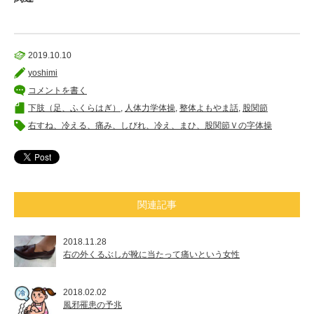
2019.10.10
yoshimi
コメントを書く
下肢（足、ふくらはぎ）
,
人体力学体操
,
整体よもやま話
,
股関節
右すね、冷える、痛み、しびれ、冷え、まひ、股関節Ｖの字体操
関連記事
2018.11.28
右の外くるぶしが靴に当たって痛いという女性
2018.02.02
風邪罹患の予兆