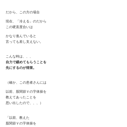
だから、この方の場合
現在、「冷える」のだから
この硬直度合いは
かなり進んでいると
言っても差し支えない。
こんな時は、、、
自力で緩めてもらうことを
先にするのが得策。
（確か、この患者さんには
以前、股関節Ｖの字体操を
教えてあったことを
思い出したので、、、）
「以前、教えた
股関節Ｖの字体操を