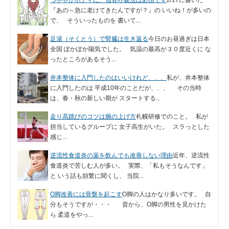
『あの～急に老けてきたんですが？』の いいね！が多いの
で、 そういったものを 書いて...
足湯（そくとう）で腎臓は生き返る
今日のお昼過ぎは日本
全国 ぽかぽか陽気でした。 気温の最高が３０度近くに な
ったところがあるそう...
井本整体に入門したのはいいけれど、、、
私が、井本整体
に入門したのは 平成10年のことだが、、、 その当時
は、春・秋の新しい期が スタートする...
走り高跳びのコツは腕の上げ方
札幌研修でのこと。 私が
担当しているグループに 女子高生がいた。 スラっとした
感じ...
逆流性食道炎の薬を飲んでも改善しない理由
近年、逆流性
食道炎で苦しむ人が多い。 実際、「私もそうなんです」
と いう話も頻繁に聞くし、 当院...
O脚改善には骨盤を起こす
O脚の人はかなり多いです。 自
分もそうですが・・・ 昔から、O脚の男性を見かけた
ら 柔道をやっ...