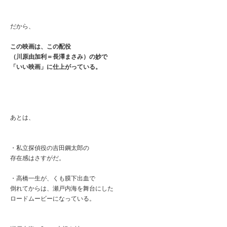
だから、
この映画は、
この配役
（川原由加利＝長澤まさみ）の妙で
「いい映画」に仕上がっている。
あとは、
・私立探偵役の吉田鋼太郎の
存在感はさすがだ。
・高橋一生が、くも膜下出血で
倒れてからは、瀬戸内海を舞台にした
ロードムービーになっている。