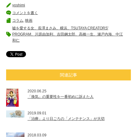
yoshimi
コメントを書く
コラム
,
映画
嘘を愛する女、長澤まさみ、横浜、TSUTAYA CREATORS'
PROGRAM、川原由加利、吉田鋼太郎、高橋一生、瀬戸内海、中江
和仁
関連記事
2020.06.25
「換気」の重要性を一番初めに訴えた人
2019.09.01
「治療」より日ごろの「メンテナンス」が大切
2018.03.09