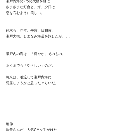
瀬戸内海の2つの大橋を軸に
さまざまな灯台と、海、夕日は
息を吞むように美しい。
鈴木も、昨年、牛窓、日和佐、
瀬戸大橋、しまなみ海道を旅したが、、、
瀬戸内の海は、「穏やか」そのもの。
あくまでも「やさしい」のだ。
将来は、引退して瀬戸内海に
隠居しようかと思ったぐらいだ。
追伸
監督さんが、人気CMを手がけた