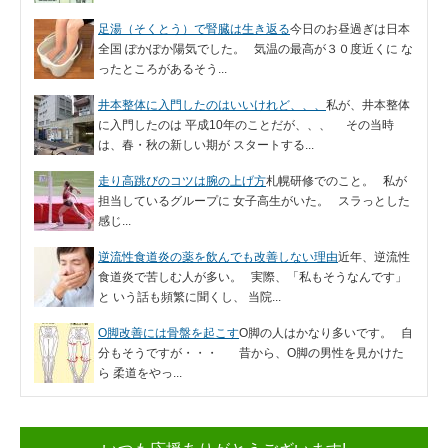
足湯（そくとう）で腎臓は生き返る
今日のお昼過ぎは日本
全国 ぽかぽか陽気でした。 気温の最高が３０度近くに な
ったところがあるそう...
井本整体に入門したのはいいけれど、、、
私が、井本整体
に入門したのは 平成10年のことだが、、、 その当時
は、春・秋の新しい期が スタートする...
走り高跳びのコツは腕の上げ方
札幌研修でのこと。 私が
担当しているグループに 女子高生がいた。 スラっとした
感じ...
逆流性食道炎の薬を飲んでも改善しない理由
近年、逆流性
食道炎で苦しむ人が多い。 実際、「私もそうなんです」
と いう話も頻繁に聞くし、 当院...
O脚改善には骨盤を起こす
O脚の人はかなり多いです。 自
分もそうですが・・・ 昔から、O脚の男性を見かけた
ら 柔道をやっ...