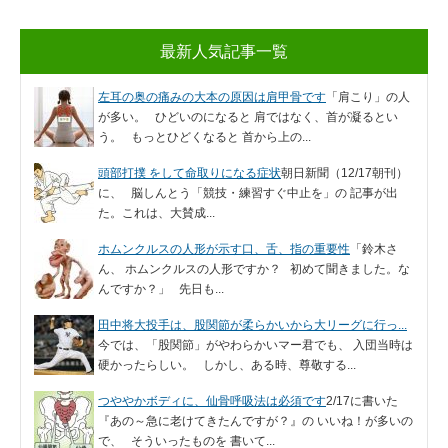
最新人気記事一覧
左耳の奥の痛みの大本の原因は肩甲骨です
「肩こり」の人
が多い。 ひどいのになると 肩ではなく、首が凝るとい
う。 もっとひどくなると 首から上の...
頭部打撲 をして命取りになる症状
朝日新聞（12/17朝刊）
に、 脳しんとう「競技・練習すぐ中止を」の 記事が出
た。これは、大賛成...
ホムンクルスの人形が示す口、舌、指の重要性
「鈴木さ
ん、 ホムンクルスの人形ですか？ 初めて聞きました。な
んですか？」 先日も...
田中将大投手は、股関節が柔らかいから大リーグに行っ...
今では、「股関節」がやわらかいマー君でも、 入団当時は
硬かったらしい。 しかし、ある時、尊敬する...
つややかボディに、仙骨呼吸法は必須です
2/17に書いた
『あの～急に老けてきたんですが？』の いいね！が多いの
で、 そういったものを 書いて...