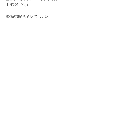
中江和仁だけに、、、
映像の繋がりがとてもいい。