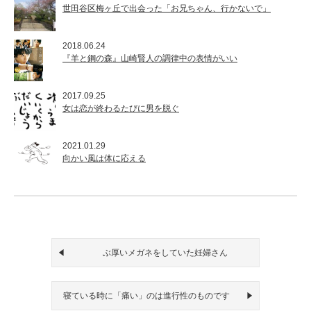
世田谷区梅ヶ丘で出会った「お兄ちゃん、行かないで」
2018.06.24
『羊と鋼の森』山崎賢人の調律中の表情がいい
2017.09.25
女は恋が終わるたびに男を脱ぐ
2021.01.29
向かい風は体に応える
ぶ厚いメガネをしていた妊婦さん
寝ている時に「痛い」のは進行性のものです