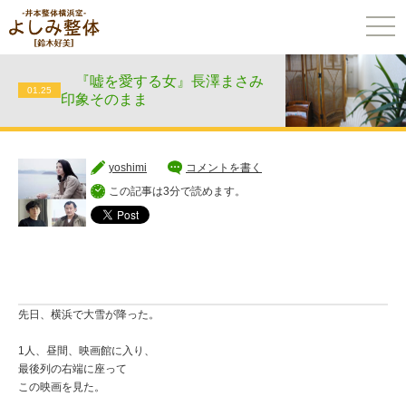
togg
navi
『嘘を愛する女』長澤まさみ
01.25
印象そのまま
yoshimi
コメントを書く
この記事は3分で読めます。
先日、横浜で大雪が降った。
1人、昼間、映画館に入り、
最後列の右端に座って
この映画を見た。