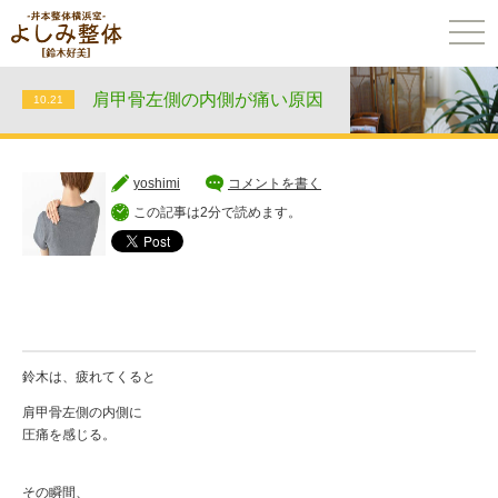
togg
navi
肩甲骨左側の内側が痛い原因
10.21
yoshimi
コメントを書く
この記事は2分で読めます。
鈴木は、疲れてくると
肩甲骨左側の内側に
圧痛を感じる。
その瞬間、