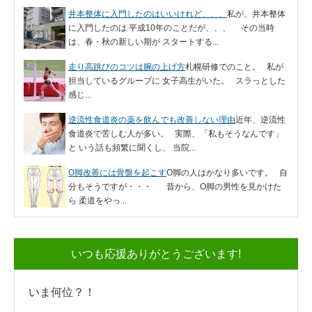
井本整体に入門したのはいいけれど、、、
私が、井本整体
に入門したのは 平成10年のことだが、、、 その当時
は、春・秋の新しい期が スタートする...
走り高跳びのコツは腕の上げ方
札幌研修でのこと。 私が
担当しているグループに 女子高生がいた。 スラっとした
感じ...
逆流性食道炎の薬を飲んでも改善しない理由
近年、逆流性
食道炎で苦しむ人が多い。 実際、「私もそうなんです」
と いう話も頻繁に聞くし、 当院...
O脚改善には骨盤を起こす
O脚の人はかなり多いです。 自
分もそうですが・・・ 昔から、O脚の男性を見かけた
ら 柔道をやっ...
いつも応援ありがとうございます!
いま何位？！