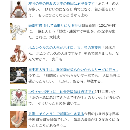
左耳の奥の痛みの大本の原因は肩甲骨です
「肩こり」の人
が多い。 ひどいのになると 肩ではなく、首が凝るとい
う。 もっとひどくなると 首から上の...
頭部打撲 をして命取りになる症状
朝日新聞（12/17朝刊）
に、 脳しんとう「競技・練習すぐ中止を」の 記事が出
た。これは、大賛成...
ホムンクルスの人形が示す口、舌、指の重要性
「鈴木さ
ん、 ホムンクルスの人形ですか？ 初めて聞きました。な
んですか？」 先日も...
田中将大投手は、股関節が柔らかいから大リーグに行っ...
今では、「股関節」がやわらかいマー君でも、 入団当時は
硬かったらしい。 しかし、ある時、尊敬する...
つややかボディに、仙骨呼吸法は必須です
2/17に書いた
『あの～急に老けてきたんですが？』の いいね！が多いの
で、 そういったものを 書いて...
足湯（そくとう）で腎臓は生き返る
今日のお昼過ぎは日本
全国 ぽかぽか陽気でした。 気温の最高が３０度近くに な
ったところがあるそう...