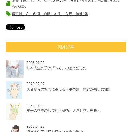
上肢（腕、手、肘、指）
,
人体力学（整体の考え方）
,
呼吸器
,
整体よ
もやま話
肩甲骨、左、内側、心臓、右手、右腕、胸椎4番
関連記事
2018.06.25
井本先生の手は「へら」のようだった
2020.07.07
読者からの質問に答える（手の第一関節が痛い女性）
2021.07.11
左手の指先のしびれ（親指、人さし指、中指）
2018.04.27
切れる包丁で指を切った本当の理由