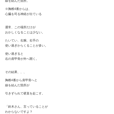
線を結んだ箇所。
※胸椎4番からは、
心臓を司る神経が出ている
通常、この場所だけが
おかしくなることは少ない。
たいてい、右腕、右手の
使い過ぎからくることが多い。
使い過ぎると
右の肩甲骨が外へ開く。
その結果、、、
胸椎4番から肩甲骨へと
線を結んだ箇所が
引きずられて硬直を起こす。
「鈴木さん、言っていることが
わからないですよ？