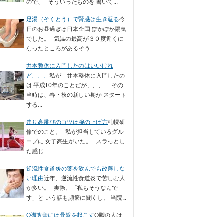
ので、 そういったものを 書いて...
足湯（そくとう）で腎臓は生き返る
今
日のお昼過ぎは日本全国 ぽかぽか陽気
でした。 気温の最高が３０度近くに
なったところがあるそう...
井本整体に入門したのはいいけれ
ど、、、
私が、井本整体に入門したの
は 平成10年のことだが、、、 その
当時は、春・秋の新しい期が スタート
する...
走り高跳びのコツは腕の上げ方
札幌研
修でのこと。 私が担当しているグル
ープに 女子高生がいた。 スラっとし
た感じ...
逆流性食道炎の薬を飲んでも改善しな
い理由
近年、逆流性食道炎で苦しむ人
が多い。 実際、「私もそうなんで
す」と いう話も頻繁に聞くし、 当院...
O脚改善には骨盤を起こす
O脚の人は