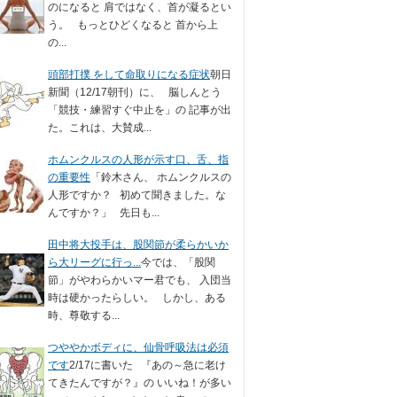
のになると 肩ではなく、首が凝るとい
う。 もっとひどくなると 首から上
の...
頭部打撲 をして命取りになる症状
朝日
新聞（12/17朝刊）に、 脳しんとう
「競技・練習すぐ中止を」の 記事が出
た。これは、大賛成...
ホムンクルスの人形が示す口、舌、指
の重要性
「鈴木さん、 ホムンクルスの
人形ですか？ 初めて聞きました。な
んですか？」 先日も...
田中将大投手は、股関節が柔らかいか
ら大リーグに行っ...
今では、「股関
節」がやわらかいマー君でも、 入団当
時は硬かったらしい。 しかし、ある
時、尊敬する...
つややかボディに、仙骨呼吸法は必須
です
2/17に書いた 『あの～急に老け
てきたんですが？』の いいね！が多い