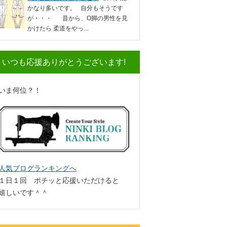
かなり多いです。 自分もそうです
が・・・ 昔から、O脚の男性を見
かけたら 柔道をやっ...
いつも応援ありがとうございます!
いま何位？！
人気ブログランキングへ
１日１回 ポチッと応援いただけると
嬉しいです＾＾