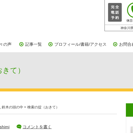
神奈川県
々の声
記事一覧
プロフィール/書籍/アクセス
お問合
おきて）
,
鈴木の頭の中
>
検索の掟（おきて）
shimi
コメントを書く