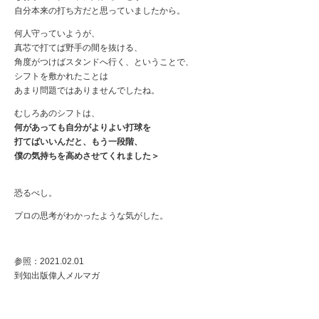
自分本来の打ち方だと思っていましたから。
何人守っていようが、
真芯で打てば野手の間を抜ける、
角度がつけばスタンドへ行く、ということで、
シフトを敷かれたことは
あまり問題ではありませんでしたね。
むしろあのシフトは、
何があっても自分がよりよい打球を
打てばいいんだと、もう一段階、
僕の気持ちを高めさせてくれました＞
恐るべし。
プロの思考がわかったような気がした。
参照：2021.02.01
到知出版偉人メルマガ