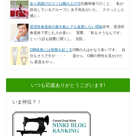
走り高跳びのコツは腕の上げ方
札幌研修でのこと。 私が
担当しているグループに 女子高生がいた。 スラっとした
感じ...
逆流性食道炎の薬を飲んでも改善しない理由
近年、逆流性
食道炎で苦しむ人が多い。 実際、「私もそうなんです」
と いう話も頻繁に聞くし、 当院...
O脚改善には骨盤を起こす
O脚の人はかなり多いです。 自
分もそうですが・・・ 昔から、O脚の男性を見かけた
ら 柔道をやっ...
いつも応援ありがとうございます!
いま何位？！