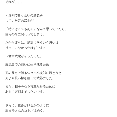
それが、、、
＜真剣で斬り合いの勝負を
していた昔の武士が
「時にはミスもある」なんて思っていたら、
自らの命に関わってしまう。
だから彼らは、絶対にそういう思いは
持っていなかったはずです＞
→宮本武蔵がそうだった。
巌流島での戦いに生き残るため
刀の長さで勝る佐々木小次郎に勝とうと
刀より長い櫂を削って武器にした。
また、相手を心を苛立たせるために
あえて遅刻までしたのです。
さらに、畳みかけるかのように
王貞治さんのコトバは続く。