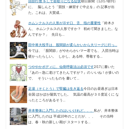
頭部打撲 をして命取りになる症状
朝日新聞（12/17朝刊）
に、 脳しんとう「競技・練習すぐ中止を」の 記事が出
た。これは、大賛成...
ホムンクルスの人形が示す口、舌、指の重要性
「鈴木さ
ん、 ホムンクルスの人形ですか？ 初めて聞きました。な
んですか？」 先日も...
田中将大投手は、股関節が柔らかいから大リーグに行っ...
今では、「股関節」がやわらかいマー君でも、 入団当時は
硬かったらしい。 しかし、ある時、尊敬する...
つややかボディに、仙骨呼吸法は必須です
2/17に書いた
『あの～急に老けてきたんですが？』の いいね！が多いの
で、 そういったものを 書いて...
足湯（そくとう）で腎臓は生き返る
今日のお昼過ぎは日本
全国 ぽかぽか陽気でした。 気温の最高が３０度近くに な
ったところがあるそう...
井本整体に入門したのはいいけれど、、、
私が、井本整体
に入門したのは 平成10年のことだが、、、 その当時
は、春・秋の新しい期が スタートする...