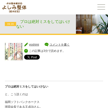
togg
navi
プロは絶対ミスをしてはいけ
09.29
ない
yoshimi
コメントを書く
この記事は3分で読めます。
プロは絶対ミスをしてはいけない
と、こう説くのは
福岡ソフトバンクホークス
球団会長である王貞治さん。