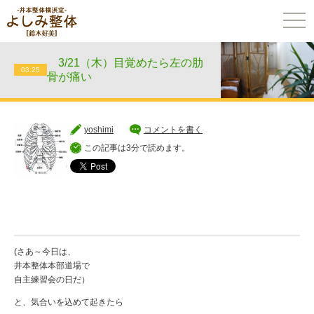
togg
navi
3/21（木）目覚めたら左の肋
03.25
骨が痛い
yoshimi
コメントを書く
この記事は3分で読めます。
(さあ～今日は、
井本整体本部道場で
自主練習会の日だ）
と、気合いを込めて起きたら