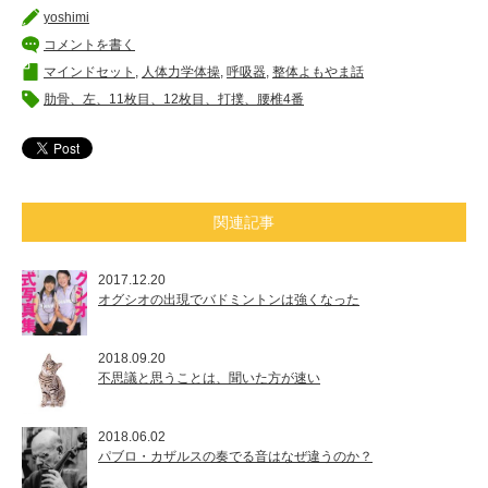
yoshimi
コメントを書く
マインドセット
,
人体力学体操
,
呼吸器
,
整体よもやま話
肋骨、左、11枚目、12枚目、打撲、腰椎4番
関連記事
2017.12.20
オグシオの出現でバドミントンは強くなった
2018.09.20
不思議と思うことは、聞いた方が速い
2018.06.02
パブロ・カザルスの奏でる音はなぜ違うのか？