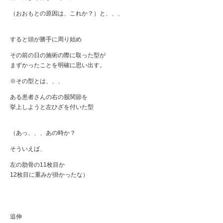
（おおもとの原因は、これか？）と、、、
すると頭が勝手に周り始め
その前の日の施術の際に取った型が
まずかったことを明確に思い出す。
※その型とは、、、
ある患者さんの右の股関節を
挙上しようと左ひざを付いた型
（あっ、、、あの時か？
そういえば、
左の肋骨の11枚目か
12枚目に重みが掛かったな）
追伸