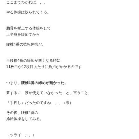
ここまでわかれば、、、
やる体操は絞られてくる。
肋骨を挙上する体操をして
上半身を緩めてから
腰椎4番の捻転体操だ。
※腰椎4番の締めが無くなる時に
11枚目か12枚目あたりに負担がかかるのです
つまり、
腰椎4番の締めが無かった。
要するに、腰が使えていなかった、と、言うこと。
「手押し」だったのですね、、、（涙）
その後、腰椎4番の
捻転体操をしてみる。
（ツライ、、、）