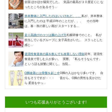
全国 ぽかぽか陽気でした。 気温の最高が３０度近くに な
ったところがあるそう...
井本整体に入門したのはいいけれど、、、
私が、井本整体
に入門したのは 平成10年のことだが、、、 その当時
は、春・秋の新しい期が スタートする...
走り高跳びのコツは腕の上げ方
札幌研修でのこと。 私が
担当しているグループに 女子高生がいた。 スラっとした
感じ...
逆流性食道炎の薬を飲んでも改善しない理由
近年、逆流性
食道炎で苦しむ人が多い。 実際、「私もそうなんです」
と いう話も頻繁に聞くし、 当院...
O脚改善には骨盤を起こす
O脚の人はかなり多いです。 自
分もそうですが・・・ 昔から、O脚の男性を見かけた
ら 柔道をやっ...
いつも応援ありがとうございます!