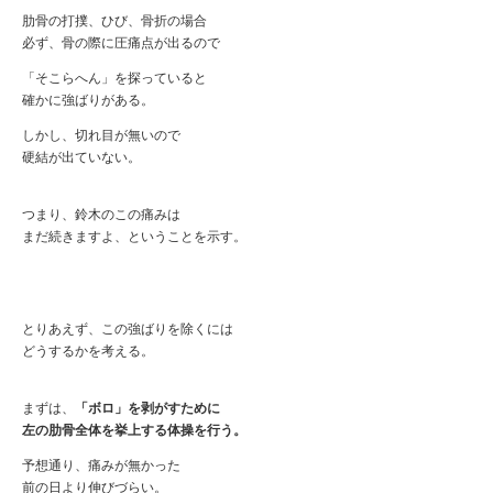
肋骨の打撲、ひび、骨折の場合
必ず、骨の際に圧痛点が出るので
「そこらへん」を探っていると
確かに強ばりがある。
しかし、切れ目が無いので
硬結が出ていない。
つまり、鈴木のこの痛みは
まだ続きますよ、ということを示す。
とりあえず、この強ばりを除くには
どうするかを考える。
まずは、
「ボロ」を剥がすために
左の肋骨全体を挙上する体操を行う。
予想通り、痛みが無かった
前の日より伸びづらい。