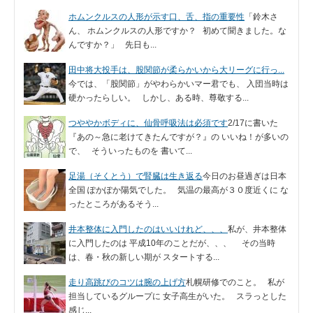
ホムンクルスの人形が示す口、舌、指の重要性
「鈴木さ
ん、 ホムンクルスの人形ですか？ 初めて聞きました。な
んですか？」 先日も...
田中将大投手は、股関節が柔らかいから大リーグに行っ...
今では、「股関節」がやわらかいマー君でも、 入団当時は
硬かったらしい。 しかし、ある時、尊敬する...
つややかボディに、仙骨呼吸法は必須です
2/17に書いた
『あの～急に老けてきたんですが？』の いいね！が多いの
で、 そういったものを 書いて...
足湯（そくとう）で腎臓は生き返る
今日のお昼過ぎは日本
全国 ぽかぽか陽気でした。 気温の最高が３０度近くに な
ったところがあるそう...
井本整体に入門したのはいいけれど、、、
私が、井本整体
に入門したのは 平成10年のことだが、、、 その当時
は、春・秋の新しい期が スタートする...
走り高跳びのコツは腕の上げ方
札幌研修でのこと。 私が
担当しているグループに 女子高生がいた。 スラっとした
感じ...