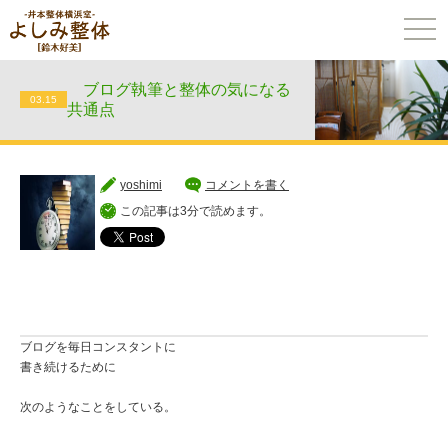
togg
navi
ブログ執筆と整体の気になる
03.15
共通点
yoshimi
コメントを書く
この記事は3分で読めます。
ブログを毎日コンスタントに
書き続けるために
次のようなことをしている。