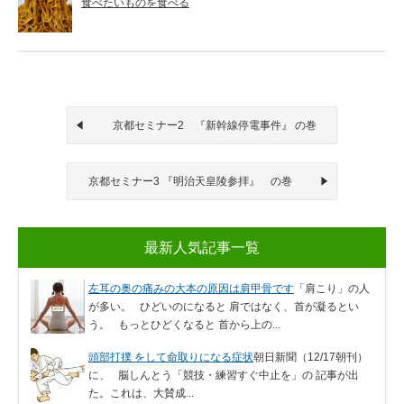
食べたいものを食べる
京都セミナー2 『新幹線停電事件』 の巻
京都セミナー3 『明治天皇陵参拝』 の巻
最新人気記事一覧
左耳の奥の痛みの大本の原因は肩甲骨です
「肩こり」の人
が多い。 ひどいのになると 肩ではなく、首が凝るとい
う。 もっとひどくなると 首から上の...
頭部打撲 をして命取りになる症状
朝日新聞（12/17朝刊）
に、 脳しんとう「競技・練習すぐ中止を」の 記事が出
た。これは、大賛成...