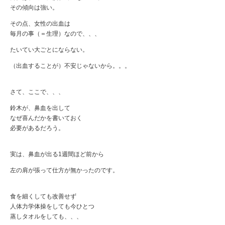
その傾向は強い。
その点、女性の出血は
毎月の事（＝生理）なので、、、
たいてい大ごとにならない。
（出血することが）不安じゃないから。。。
さて、ここで、、、
鈴木が、鼻血を出して
なぜ喜んだかを書いておく
必要があるだろう。
実は、鼻血が出る1週間ほど前から
左の肩が張って仕方が無かったのです。
食を細くしても改善せず
人体力学体操をしても今ひとつ
蒸しタオルをしても、、、