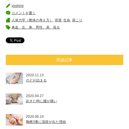
yoshimi
コメントを書く
人体力学（整体の考え方）
,
排泄
,
生命
,
肩こり
鼻血、左、鼻、男性、肩、張る
関連記事
2020.11.13
のどが詰まる
2020.04.27
起きた時に腰が痛い
2020.06.14
胸椎3番に湿疹が出た理由