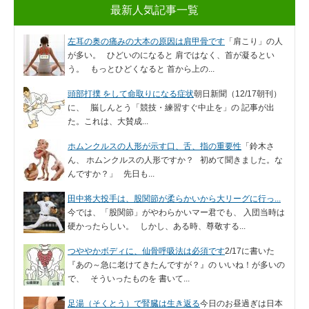
最新人気記事一覧
左耳の奥の痛みの大本の原因は肩甲骨です
「肩こり」の人
が多い。 ひどいのになると 肩ではなく、首が凝るとい
う。 もっとひどくなると 首から上の...
頭部打撲 をして命取りになる症状
朝日新聞（12/17朝刊）
に、 脳しんとう「競技・練習すぐ中止を」の 記事が出
た。これは、大賛成...
ホムンクルスの人形が示す口、舌、指の重要性
「鈴木さ
ん、 ホムンクルスの人形ですか？ 初めて聞きました。な
んですか？」 先日も...
田中将大投手は、股関節が柔らかいから大リーグに行っ...
今では、「股関節」がやわらかいマー君でも、 入団当時は
硬かったらしい。 しかし、ある時、尊敬する...
つややかボディに、仙骨呼吸法は必須です
2/17に書いた
『あの～急に老けてきたんですが？』の いいね！が多いの
で、 そういったものを 書いて...
足湯（そくとう）で腎臓は生き返る
今日のお昼過ぎは日本