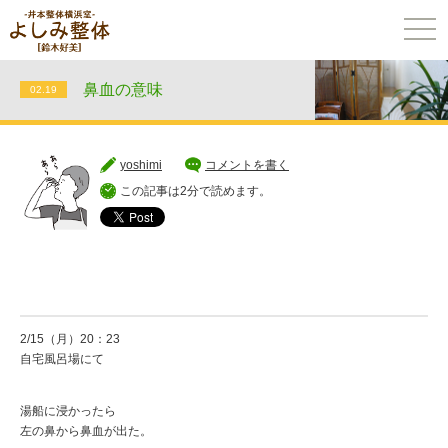
togg
navi
鼻血の意味
02.19
yoshimi
コメントを書く
この記事は2分で読めます。
2/15（月）20：23
自宅風呂場にて
湯船に浸かったら
左の鼻から鼻血が出た。