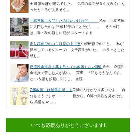
全国 ぽかぽか陽気でした。 気温の最高が３０度近くに な
ったところがあるそう...
井本整体に入門したのはいいけれど、、、
私が、井本整体
に入門したのは 平成10年のことだが、、、 その当時
は、春・秋の新しい期が スタートする...
走り高跳びのコツは腕の上げ方
札幌研修でのこと。 私が
担当しているグループに 女子高生がいた。 スラっとした
感じ...
逆流性食道炎の薬を飲んでも改善しない理由
近年、逆流性
食道炎で苦しむ人が多い。 実際、「私もそうなんです」
と いう話も頻繁に聞くし、 当院...
O脚改善には骨盤を起こす
O脚の人はかなり多いです。 自
分もそうですが・・・ 昔から、O脚の男性を見かけた
ら 柔道をやっ...
いつも応援ありがとうございます!