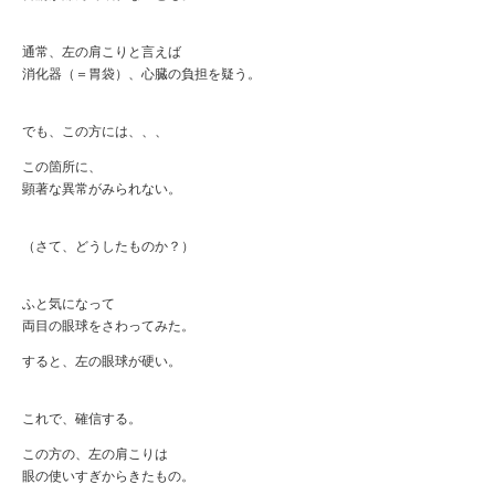
通常、左の肩こりと言えば
消化器（＝胃袋）、心臓の負担を疑う。
でも、この方には、、、
この箇所に、
顕著な異常がみられない。
（さて、どうしたものか？）
ふと気になって
両目の眼球をさわってみた。
すると、左の眼球が硬い。
これで、確信する。
この方の、左の肩こりは
眼の使いすぎからきたもの。