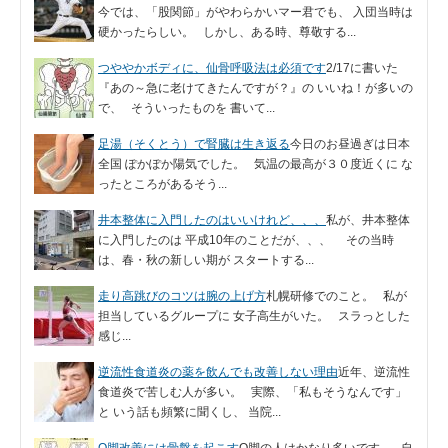
今では、「股関節」がやわらかいマー君でも、 入団当時は
硬かったらしい。 しかし、ある時、尊敬する...
つややかボディに、仙骨呼吸法は必須です
2/17に書いた
『あの～急に老けてきたんですが？』の いいね！が多いの
で、 そういったものを 書いて...
足湯（そくとう）で腎臓は生き返る
今日のお昼過ぎは日本
全国 ぽかぽか陽気でした。 気温の最高が３０度近くに な
ったところがあるそう...
井本整体に入門したのはいいけれど、、、
私が、井本整体
に入門したのは 平成10年のことだが、、、 その当時
は、春・秋の新しい期が スタートする...
走り高跳びのコツは腕の上げ方
札幌研修でのこと。 私が
担当しているグループに 女子高生がいた。 スラっとした
感じ...
逆流性食道炎の薬を飲んでも改善しない理由
近年、逆流性
食道炎で苦しむ人が多い。 実際、「私もそうなんです」
と いう話も頻繁に聞くし、 当院...
O脚改善には骨盤を起こす
O脚の人はかなり多いです。 自