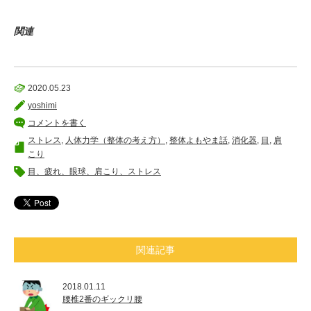
関連
2020.05.23
yoshimi
コメントを書く
ストレス
,
人体力学（整体の考え方）
,
整体よもやま話
,
消化器
,
目
,
肩
こり
目、疲れ、眼球、肩こり、ストレス
関連記事
2018.01.11
腰椎2番のギックリ腰