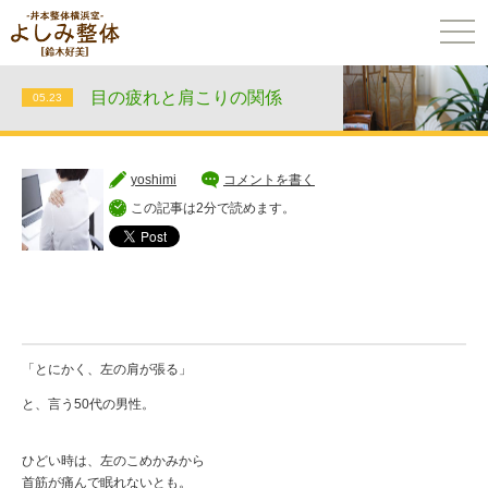
togg
navi
目の疲れと肩こりの関係
05.23
yoshimi
コメントを書く
この記事は2分で読めます。
「とにかく、左の肩が張る」
と、言う50代の男性。
ひどい時は、左のこめかみから
首筋が痛んで眠れないとも。