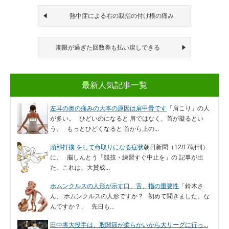
熱中症による右の親指の付け根の痛み
期限が過ぎた回数券も払い戻しできる
最新人気記事一覧
左耳の奥の痛みの大本の原因は肩甲骨です
「肩こり」の人
が多い。 ひどいのになると 肩ではなく、首が凝るとい
う。 もっとひどくなると 首から上の...
頭部打撲 をして命取りになる症状
朝日新聞（12/17朝刊）
に、 脳しんとう「競技・練習すぐ中止を」の 記事が出
た。これは、大賛成...
ホムンクルスの人形が示す口、舌、指の重要性
「鈴木さ
ん、 ホムンクルスの人形ですか？ 初めて聞きました。な
んですか？」 先日も...
田中将大投手は、股関節が柔らかいから大リーグに行っ...